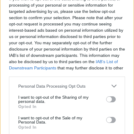
processing of your personal or sensitive information for
αλλοδαπής. Στην κατηγορία αυτή, ως βάση
targeted advertising by us, please use the below opt-out
υπολογισμού της βαθμολογίας (μοριοδότησης)
section to confirm your selection. Please note that after your
του υποψήφιου λαμβάνεται ο βαθμός του
opt-out request is processed you may continue seeing
interest-based ads based on personal information utilized by
πτυχίου.
us or personal information disclosed to third parties prior to
your opt-out. You may separately opt-out of the further
Οι υποψήφιοι δικαιούνται να υποβάλλουν αίτηση
disclosure of your personal information by third parties on the
IAB’s list of downstream participants. This information may
μόνο για μία κατηγορία
συμμετοχής
(Α΄-80% ή
also be disclosed by us to third parties on the
IAB’s List of
Β΄-20%).
Downstream Participants
that may further disclose it to other
third parties.
Δείτε ΕΔΩ την προκήρυξη
Please note that this website/app uses one or more Google
Personal Data Processing Opt Outs
services and may gather and store information including but
not limited to your visit or usage behaviour. You may click to
I want to opt-out of the Sharing of my
personal data.
grant or deny consent to Google and its third-party tags to
Opted In
use your data for below specified purposes in below Google
ΑΣΕΠ: Πιστοποίηση Αγγλικών σε
consent section.
I want to opt-out of the Sale of my
μόνο 2 ημέρες στα χέρια σας
Personal Data.
Opted In