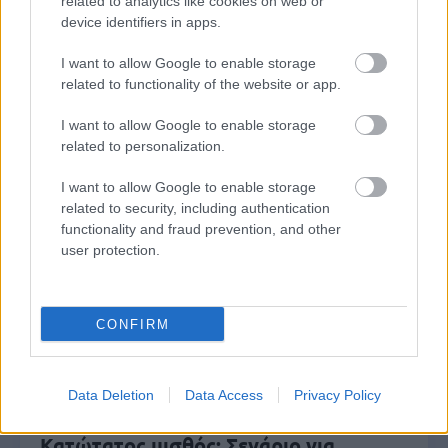
related to analytics like cookies on web or
Δημοφιλείς Ειδήσεις
device identifiers in apps.
I want to allow Google to enable storage
related to functionality of the website or app.
ΑΣΕΠ: Αυτές είναι οι δύο επόμενες
I want to allow Google to enable storage
προκηρύξεις «μαμούθ» (με μόρια)
related to personalization.
I want to allow Google to enable storage
related to security, including authentication
ΑΣΕΠ: Νέος γραπτός διαγωνισμός -
functionality and fraud prevention, and other
Μόνιμοι στο υπουργείο Εξωτερικών
user protection.
CONFIRM
ΔΥΠΑ: 1.000 προσλήψεις με μισθό έως
1.250€ - Πού θα κάνετε αίτηση
Data Deletion
Data Access
Privacy Policy
Κατώτατος μισθός: Σενάριο για