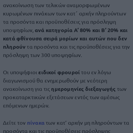
ανακοίνωση των τελικών αναμορφωμένων
κυρωμένων πινάκων των κατ΄ αρχήν πληρούντων
τα προσόντα και προϋποθέσεις για πρόσληψη
ανά κατηγορία Α’ 80% και Β’ 20%
και
υποψηφίων,
κατά φθίνουσα σειρά μορίων και αυτών που δεν
πληρούν
τα προσόντα και τις προϋποθέσεις για την
πρόσληψη των 300 υποψηφίων.
ειδικοί φρουροί
Οι υποψήφιοι
του εν λόγω
διαγωνισμού θα ενημερωθούν με νεότερη
ημερομηνίες διεξαγωγής
ανακοίνωση για τις
των
προκαταρκτικών εξετάσεων εντός των αμέσως
επόμενων ημερών.
πίνακα
Δείτε τον
των κατ’ αρχήν μη πληρούντων τα
προσόντα και τις προϋποθέσεις πρόσληψης