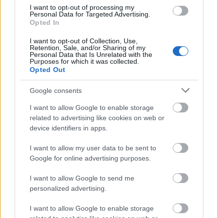
I want to opt-out of processing my
Personal Data for Targeted Advertising.
Opted In
I want to opt-out of Collection, Use,
ΑΣΕΠ: Εξ αποστάσεως η πιο Εύκολη
Retention, Sale, and/or Sharing of my
Personal Data that Is Unrelated with the
Πιστοποίηση Υπολογιστών σε 2
Purposes for which it was collected.
Opted Out
μέρες
Google consents
I want to allow Google to enable storage
related to advertising like cookies on web or
device identifiers in apps.
Μάθε πρώτος όλες τις σημαντικές
ειδήσεις.
I want to allow my user data to be sent to
Βάλε το proson.gr στα αποτελέσματα
Google for online advertising purposes.
αναζήτησης της Google
I want to allow Google to send me
personalized advertising.
I want to allow Google to enable storage