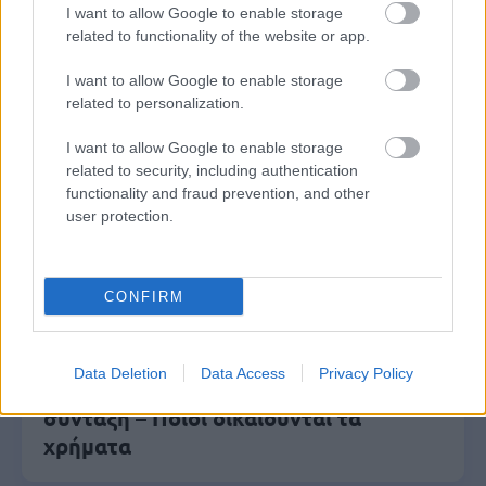
I want to allow Google to enable storage
related to functionality of the website or app.
I want to allow Google to enable storage
Ανοικτές 1.779 θέσεις εργασίας στο
related to personalization.
Δημόσιο (χωρίς πτυχίο)
I want to allow Google to enable storage
related to security, including authentication
functionality and fraud prevention, and other
Πυροσβεστική Σχολή: Νέος
user protection.
κανονισμός για δόκιμους – Τι αλλάζει
σε διαμονή, σίτιση και πρακτική
εκπαίδευση
CONFIRM
Data Deletion
Data Access
Privacy Policy
e-ΕΦΚΑ: Έως 846 ευρώ επιπλέον στη
σύνταξη – Ποιοι δικαιούνται τα
χρήματα