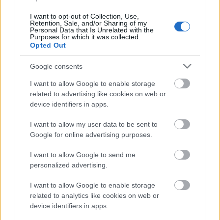
I want to opt-out of Collection, Use,
Retention, Sale, and/or Sharing of my
Personal Data that Is Unrelated with the
ΑΣΕΠ: Εξ αποστάσεως η πιο Εύκολη
Purposes for which it was collected.
Opted Out
Πιστοποίηση Υπολογιστών σε 2
μέρες
Google consents
I want to allow Google to enable storage
related to advertising like cookies on web or
device identifiers in apps.
Μάθε πρώτος όλες τις σημαντικές
I want to allow my user data to be sent to
ειδήσεις.
Google for online advertising purposes.
Βάλε το proson.gr στα αποτελέσματα
αναζήτησης της Google
I want to allow Google to send me
personalized advertising.
I want to allow Google to enable storage
related to analytics like cookies on web or
device identifiers in apps.
Δημοφιλείς Ειδήσεις