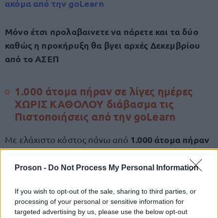
ακόμα από την goLearn
Μόνο έτσι προλαβαινετε να πάρετε και τα δύο
καθώς η προκήρυξη θα βγει αρχές Δεκεμβρίου
από το ΑΣΕΠ
1.000 άτομα πήραν σε λίγες ημέρες
ΧΩΡΙΣ ΚΑΘΟΛΟΥ διάβασμα τις
Πιστοποιήσεις από την goLearn
1.000 άτομα πήραν
Με ελάχιστο κόστος πάνω από
τρέχουσες προκηρύξεις του ΑΣΕΠ
2
για τις
τις
Πιστοποιήσεις
goLearn
από την
Proson -
Do Not Process My Personal Information
If you wish to opt-out of the sale, sharing to third parties, or
Ιδιαίτερα τα Αγγλικά που τρομάζουν υπάρχει
processing of your personal or sensitive information for
συγκεκριμένη λύσ
η ακόμα και για όσους έχουν
targeted advertising by us, please use the below opt-out