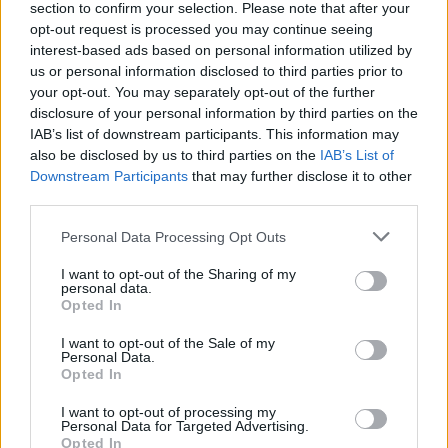
ασχοληθούν με τα Αγγλικά.
χρόνια να
section to confirm your selection. Please note that after your
opt-out request is processed you may continue seeing
interest-based ads based on personal information utilized by
Τρόπος εύκολος, άμεσος και από την καρέκλα του
us or personal information disclosed to third parties prior to
σπιτιού σας.
your opt-out. You may separately opt-out of the further
disclosure of your personal information by third parties on the
IAB’s list of downstream participants. This information may
also be disclosed by us to third parties on the
IAB’s List of
Downstream Participants
that may further disclose it to other
third parties.
Please note that this website/app uses one or more Google
Personal Data Processing Opt Outs
services and may gather and store information including but
not limited to your visit or usage behaviour. You may click to
I want to opt-out of the Sharing of my
personal data.
grant or deny consent to Google and its third-party tags to
Opted In
use your data for below specified purposes in below Google
consent section.
I want to opt-out of the Sale of my
ΑΣΕΠ: Πιστοποίηση Αγγλικών σε
Personal Data.
μόνο 2 ημέρες στα χέρια σας
Opted In
I want to opt-out of processing my
Personal Data for Targeted Advertising.
Opted In