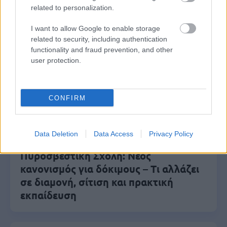
related to personalization.
Μάθε πρώτος όλες τις σημαντικές
ειδήσεις.
I want to allow Google to enable storage
Βάλε το proson.gr στα αποτελέσματα
related to security, including authentication
αναζήτησης της Google
functionality and fraud prevention, and other
user protection.
CONFIRM
Δημοφιλείς Ειδήσεις
Data Deletion
Data Access
Privacy Policy
Πυροσβεστική Σχολή: Νέος
κανονισμός για δόκιμους – Τι αλλάζει
σε διαμονή, σίτιση και πρακτική
εκπαίδευση