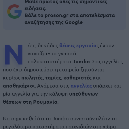
Μάθε πρώτος όλες τις σημαντικές
ειδήσεις.
Βάλε το proson.gr στα αποτελέσματα
αναζήτησης της Google
Ν
θέσεις εργασία
έες, δεκάδες
ς έχουν
«ανοίξει» τα γνωστά
Jumbo
πολυκαταστήματα
. Στις αγγελίες
που έχει δημοσιεύσει η εταιρεία ζητούνται
πωλητές
ταμίες
καθαριστές
κυρίως
,
,
και
αποθηκάριοι
αγγελίες
.
Ανάμεσα στις
υπάρχει και
υπεύθυνων
μία αγγελία για την κάλυψη
θέσεων στη
Ρουμανία
.
Να σημειωθεί ότι τα Jumbo συνιστούν πλέον τα
μεγαλύτερα καταστήματα παιχνιδιών στη χώρα