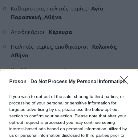
Αγία
Καθαρίστρια, πωλητές, ταμίες -
Παρασκευή
Αθήνα
,
Κέρκυρα
Αποθηκάριοι -
Κολωνός
Πωλητές, ταμίες, αποθηκάριοι -
,
Αθήνα
Υπεύθυνοι καταστημάτων
Proson -
Do Not Process My Personal Information
Παγκράτι
Αθήνα
Πωλητές -
,
If you wish to opt-out of the sale, sharing to third parties, or
Πυλαία
Πωλητές, ταμίες, βοηθοί αποθήκης -
,
processing of your personal or sensitive information for
Θεσσαλονίκη
targeted advertising by us, please use the below opt-out
section to confirm your selection. Please note that after your
Υπεύθυνοι Αποθήκης
opt-out request is processed you may continue seeing
interest-based ads based on personal information utilized by
us or personal information disclosed to third parties prior to
Ίλιον
Πωλητές, ταμίες, επόπτες, αποθηκάριοι -
,