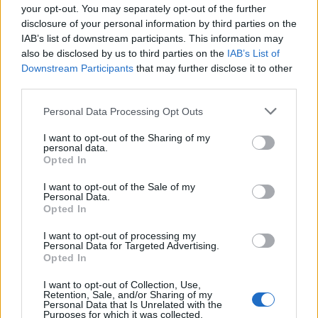
your opt-out. You may separately opt-out of the further
Αθήνα
disclosure of your personal information by third parties on the
IAB’s list of downstream participants. This information may
Βαρυμπόμπη
Αττική
Ταμίες, αποθηκάριοι -
,
also be disclosed by us to third parties on the
IAB’s List of
Downstream Participants
that may further disclose it to other
third parties.
Άλιμος
Αθήνα
Πωλητές, ταμίες, αποθηκάριοι -
,
Please note that this website/app uses one or more Google
Personal Data Processing Opt Outs
Υπεύθυνοι ταμείων
services and may gather and store information including but
not limited to your visit or usage behaviour. You may click to
I want to opt-out of the Sharing of my
personal data.
grant or deny consent to Google and its third-party tags to
Ρέντης
Αθήνα
Πωλητές, ταμίες -
,
Opted In
use your data for below specified purposes in below Google
consent section.
I want to opt-out of the Sale of my
θέσεις
Μπορείτε να δείτε όλες τις
που επικοινωνεί
Personal Data.
Opted In
το proson.gr και να στείλετε το βιογραφικό σας,
εδώ
πατώντας
.
I want to opt-out of processing my
Personal Data for Targeted Advertising.
Opted In
Μείνετε συντονισμένοι στο Proson.gr
I want to opt-out of Collection, Use,
facebook
Retention, Sale, and/or Sharing of my
tiktok
twitte
r
στο
, στο
, στο
και
Personal Data that Is Unrelated with the
viber
Purposes for which it was collected.
στο
, ώστε να ενημερώνεστε πρώτοι για όλες