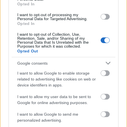
Opted In
I want to opt-out of processing my
Personal Data for Targeted Advertising.
Δημοφιλείς Ειδήσεις
Opted In
I want to opt-out of Collection, Use,
Retention, Sale, and/or Sharing of my
Personal Data that Is Unrelated with the
Purposes for which it was collected.
Ανοικτές 1.779 θέσεις εργασίας στο
Opted Out
Δημόσιο (χωρίς πτυχίο)
Google consents
I want to allow Google to enable storage
related to advertising like cookies on web or
ΥΠΕΣ: Προγραμματισμός προσλήψεων
device identifiers in apps.
2027 - Παρατείνεται το Β' Στάδιο
I want to allow my user data to be sent to
Google for online advertising purposes.
Προσλήψεις αναπληρωτών: Περίπου
I want to allow Google to send me
personalized advertising.
30.000 ονόματα στην α' φάση