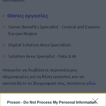
Θέσεις εργασίας
Senior Benefits Specialist - Central and Eastern
Europe Region
Digital Solution Area Specialists
Solution Area Specialist - Data & AI
Μπορείτε να διαβάσετε περισσότερες
πληροφορίες για τη θέση εργασίας και να
εδώ
αποστείλετε το βιογραφικό σας, πατώντας
.
Proson -
Do Not Process My Personal Information