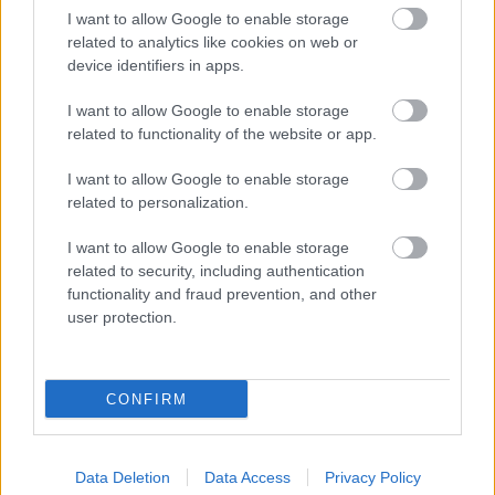
I want to allow Google to enable storage
related to analytics like cookies on web or
device identifiers in apps.
ΔΥΠΑ: Ευκαιρία συνταξιοδότησης για
8.000 ανέργους άνω των 55 ετών –
I want to allow Google to enable storage
Ξεκίνησαν οι αιτήσεις
related to functionality of the website or app.
I want to allow Google to enable storage
related to personalization.
Tags
I want to allow Google to enable storage
related to security, including authentication
functionality and fraud prevention, and other
Προσλήψεις
Θέσεις εργασίας
Ιδιωτικός τομέας
user protection.
CONFIRM
Data Deletion
Data Access
Privacy Policy