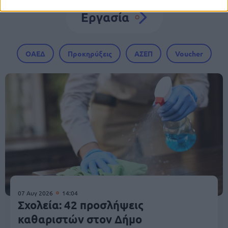
Εργασία
ΟΑΕΔ
Προκηρύξεις
ΑΣΕΠ
Voucher
07 Αυγ 2026
14:04
Σχολεία: 42 προσλήψεις
καθαριστών στον Δήμο