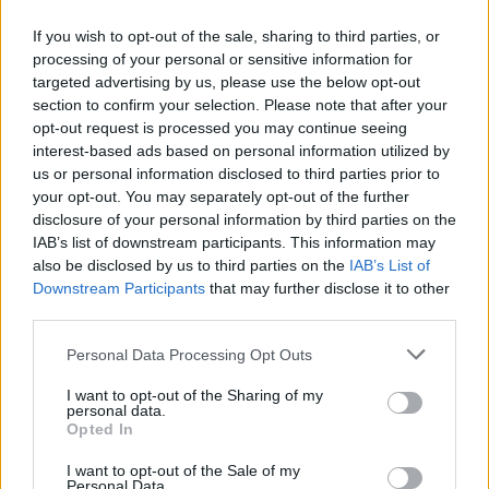
ΑΣΕΠ: Πιστοποίηση Αγγλικών σε
μόνο 2 ημέρες στα χέρια σας
If you wish to opt-out of the sale, sharing to third parties, or
processing of your personal or sensitive information for
targeted advertising by us, please use the below opt-out
section to confirm your selection. Please note that after your
opt-out request is processed you may continue seeing
interest-based ads based on personal information utilized by
us or personal information disclosed to third parties prior to
ΑΣΕΠ: Εξ αποστάσεως η πιο Εύκολη
your opt-out. You may separately opt-out of the further
Πιστοποίηση Υπολογιστών σε 2
disclosure of your personal information by third parties on the
μέρες
IAB’s list of downstream participants. This information may
also be disclosed by us to third parties on the
IAB’s List of
Downstream Participants
that may further disclose it to other
third parties.
Please note that this website/app uses one or more Google
Personal Data Processing Opt Outs
Μάθε πρώτος όλες τις σημαντικές
services and may gather and store information including but
not limited to your visit or usage behaviour. You may click to
I want to opt-out of the Sharing of my
ειδήσεις.
personal data.
grant or deny consent to Google and its third-party tags to
Βάλε το proson.gr στα αποτελέσματα
Opted In
use your data for below specified purposes in below Google
αναζήτησης της Google
consent section.
I want to opt-out of the Sale of my
Personal Data.