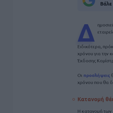
Βάλε
Δ
ημοσιε
εταιρε
Ειδικότερα, πρόκ
χρόνου για την 
Έκδοσης Κομίστ
προσλήψεις
Οι
θ
χρόνου που θα δ
Κατανομή θ
Η κατανομή των 