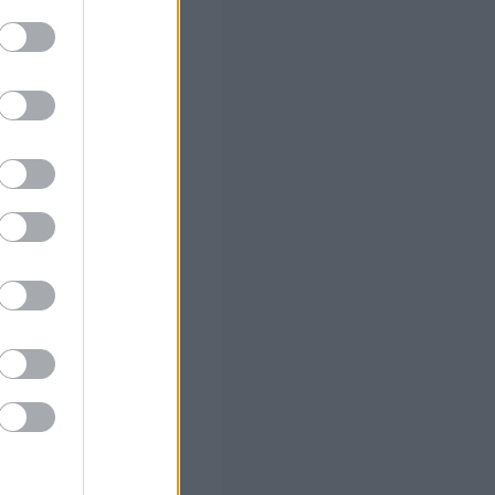
ο)
αλλάζει σε
ιούνται τα