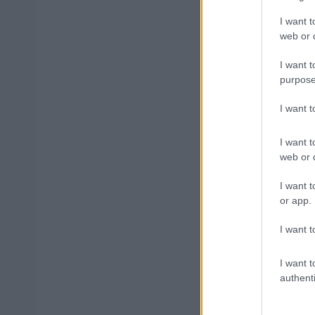
I want t
web or d
I want t
Δημοφιλ
purpose
I want 
Ανοικτές 1
I want t
web or d
I want t
or app.
Πυροσβεστι
διαμονή, σ
I want t
I want t
authenti
e-ΕΦΚΑ: Έ
χρήματα