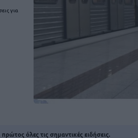
εις για
πρώτος όλες τις σημαντικές ειδήσεις.