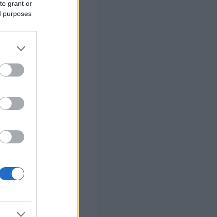
to grant or
ed purposes
 σας
στών σε 2
ς Google