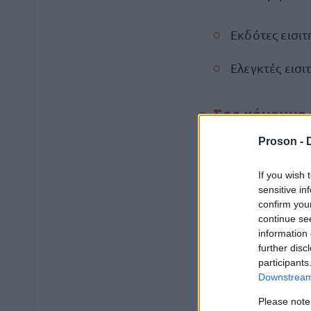
Εκδότες εισιτ
Ελεγκτές εισι
Σας κάνουμε 
Προσληφθείτ
Proson -
Το Proson.gr σα
If you wish 
sensitive in
confirm you
Εκδηλώστε εν
continue se
information 
Διαβάστε αναλυτ
further disc
εδώ
πατώντας
.
participants
Downstream 
Please note
Διαβάστε αναλυτ