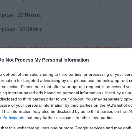
ηρίων - 25 θέσεις
τηρίων - 35 θέσεις
εμείς την αίτηση χωρίς να κάνετε τίποτα -
ε τώρα εδώ
Do Not Process My Personal Information
ς κάνει όλη την αίτηση για τις 60 προσλήψεις στη 
to opt-out of the sale, sharing to third parties, or processing of your per
formation for targeted advertising by us, please use the below opt-out s
r selection. Please note that after your opt-out request is processed y
διαφέρον εδώ για να σας κάνουμε την αί
eing interest-based ads based on personal information utilized by us or
disclosed to third parties prior to your opt-out. You may separately opt-
ικά την απόφαση για τις 25 προσλήψεις εκδοτών εισι
losure of your personal information by third parties on the IAB’s list of
. This information may also be disclosed by us to third parties on the
IA
Participants
that may further disclose it to other third parties.
 that this website/app uses one or more Google services and may gath
ικά την απόφαση για τις 35 προσλήψεις ελεγκτών εισι