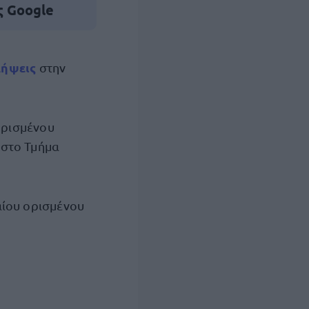
ς Google
λήψεις
στην
ορισμένου
 στο Τμήμα
αίου ορισμένου