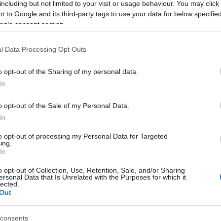
including but not limited to your visit or usage behaviour. You may click 
 to Google and its third-party tags to use your data for below specifi
ogle consent section.
l Data Processing Opt Outs
τοποίηση Αγγλικών σε μόνο 2 ημέρες στα χέρια
o opt-out of the Sharing of my personal data.
In
o opt-out of the Sale of my Personal Data.
In
αποστάσεως η πιο Εύκολη Πιστοποίηση Υπολογι
to opt-out of processing my Personal Data for Targeted
ing.
In
o opt-out of Collection, Use, Retention, Sale, and/or Sharing
ersonal Data that Is Unrelated with the Purposes for which it
lected.
Out
πρώτος όλες τις σημαντικές ειδήσεις.
 το proson.gr στα αποτελέσματα αναζήτησης τη
consents