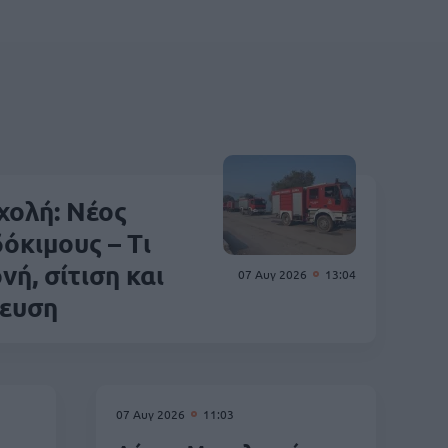
χολή: Νέος
όκιμους – Τι
νή, σίτιση και
07 Αυγ 2026
13:04
δευση
07 Αυγ 2026
11:03