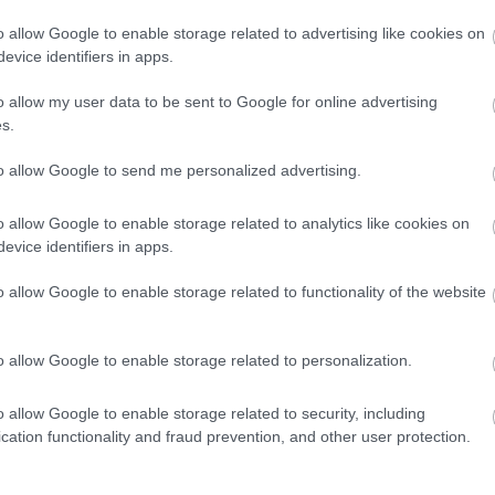
o allow Google to enable storage related to advertising like cookies on
evice identifiers in apps.
o allow my user data to be sent to Google for online advertising
είς Ειδήσεις
s.
to allow Google to send me personalized advertising.
.779 θέσεις εργασίας στο Δημόσιο (χωρίς πτυχί
o allow Google to enable storage related to analytics like cookies on
evice identifiers in apps.
o allow Google to enable storage related to functionality of the website
κή Σχολή: Νέος κανονισμός για δόκιμους – Τι 
ίτιση και πρακτική εκπαίδευση
o allow Google to enable storage related to personalization.
o allow Google to enable storage related to security, including
cation functionality and fraud prevention, and other user protection.
ως 846 ευρώ επιπλέον στη σύνταξη – Ποιοι δικα