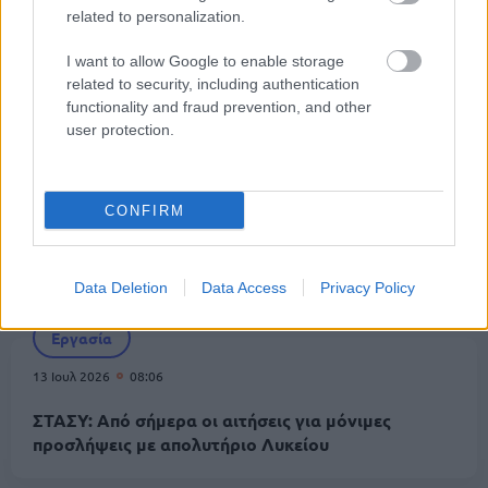
related to personalization.
16 Ιουλ 2026
11:01
I want to allow Google to enable storage
ΜΜΜ: Σε ισχύ το θερινό πρόγραμμα – Πώς
related to security, including authentication
αλλάζουν τα δρομολόγια
functionality and fraud prevention, and other
user protection.
Προκηρύξεις
14 Ιουλ 2026
15:12
CONFIRM
ΣΤΑΣΥ: Νέα προκήρυξη για μόνιμες προσλήψεις
μηχανικών
Data Deletion
Data Access
Privacy Policy
Εργασία
13 Ιουλ 2026
08:06
ΣΤΑΣΥ: Από σήμερα οι αιτήσεις για μόνιμες
προσλήψεις με απολυτήριο Λυκείου