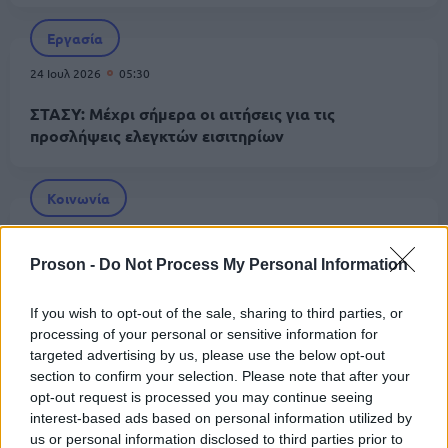
Εργασία
24 Ιουλ 2026
05:30
ΣΤΑΣΥ: Μέχρι σήμερα οι αιτήσεις για τις
προσλήψεις ελεγκτών εισιτηρίων
Κοινωνία
23 Ιουλ 2026
11:51
Proson -
Do Not Process My Personal Information
Τέλος εποχής για τα τρόλεϊ στην Αθήνα -
Αποσύρονται μετά από 70 χρόνια
If you wish to opt-out of the sale, sharing to third parties, or
processing of your personal or sensitive information for
targeted advertising by us, please use the below opt-out
Κοινωνία
section to confirm your selection. Please note that after your
23 Ιουλ 2026
08:04
opt-out request is processed you may continue seeing
interest-based ads based on personal information utilized by
Μετρό Αθήνας: Τρεις νέοι σταθμοί προς το Ίλιον –
us or personal information disclosed to third parties prior to