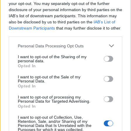
Πώς θα αλλάξουν οι μετακινήσεις στα δυτικά
your opt-out. You may separately opt-out of the further
προάστια
disclosure of your personal information by third parties on the
IAB’s list of downstream participants. This information may
also be disclosed by us to third parties on the
IAB’s List of
Κοινωνία
Downstream Participants
that may further disclose it to other
third parties.
21 Ιουλ 2026
11:59
Please note that this website/app uses one or more Google
Μετρό: Οι πρώτοι συρμοί αναβαθμίζονται -
Personal Data Processing Opt Outs
services and may gather and store information including but
Αποκτούν κλιματισμό
not limited to your visit or usage behaviour. You may click to
I want to opt-out of the Sharing of my
personal data.
grant or deny consent to Google and its third-party tags to
Opted In
use your data for below specified purposes in below Google
Κοινωνία
consent section.
I want to opt-out of the Sale of my
Personal Data.
20 Ιουλ 2026
16:43
Opted In
Γραμμή 3 του Μετρό: Αυτοί οι σταθμοί κλείνουν
I want to opt-out of processing my
νωρίτερα - Μέχρι πότε
Personal Data for Targeted Advertising.
Opted In
I want to opt-out of Collection, Use,
Προκηρύξεις
Retention, Sale, and/or Sharing of my
Personal Data that Is Unrelated with the
20 Ιουλ 2026
15:47
Purposes for which it was collected.