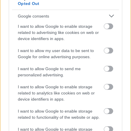
Opted Out
ΣΤΑΣΥ: Νέα προκήρυξη για 21 μόνιμους με
απολυτήριο λυκείου
Google consents
I want to allow Google to enable storage
related to advertising like cookies on web or
Προκηρύξεις
device identifiers in apps.
18 Ιουλ 2026
05:30
I want to allow my user data to be sent to
ΟΑΣΘ: 171 προσλήψεις οδηγών - Πού κάνετε
Google for online advertising purposes.
αίτηση
I want to allow Google to send me
personalized advertising.
Προκηρύξεις
I want to allow Google to enable storage
17 Ιουλ 2026
12:59
related to analytics like cookies on web or
device identifiers in apps.
ΣΤΑΣΥ: Νέα προκήρυξη - Προσλήψεις ελεγκτών
εισιτηρίων
I want to allow Google to enable storage
related to functionality of the website or app.
Κοινωνία
I want to allow Google to enable storage