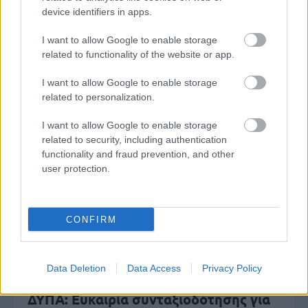
Ανοικτές 1.779 θέσεις εργασίας στο
device identifiers in apps.
Δημόσιο (χωρίς πτυχίο)
I want to allow Google to enable storage
related to functionality of the website or app.
I want to allow Google to enable storage
Πυροσβεστική Σχολή: Νέος
related to personalization.
κανονισμός για δόκιμους – Τι αλλάζει
σε διαμονή, σίτιση και πρακτική
I want to allow Google to enable storage
related to security, including authentication
εκπαίδευση
functionality and fraud prevention, and other
user protection.
e-ΕΦΚΑ: Έως 846 ευρώ επιπλέον στη
σύνταξη – Ποιοι δικαιούνται τα
CONFIRM
χρήματα
Data Deletion
Data Access
Privacy Policy
ΔΥΠΑ: Ευκαιρία συνταξιοδότησης για