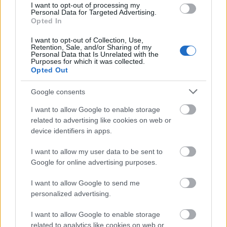
ΑΣΕΠ: Εξ αποστάσεως η πιο Εύκολη
I want to opt-out of processing my
Personal Data for Targeted Advertising.
Πιστοποίηση Υπολογιστών σε 2
Opted In
μέρες
I want to opt-out of Collection, Use,
Retention, Sale, and/or Sharing of my
Personal Data that Is Unrelated with the
Purposes for which it was collected.
Opted Out
Μάθε πρώτος όλες τις σημαντικές
Google consents
ειδήσεις.
I want to allow Google to enable storage
Βάλε το proson.gr στα αποτελέσματα
related to advertising like cookies on web or
αναζήτησης της Google
device identifiers in apps.
I want to allow my user data to be sent to
Google for online advertising purposes.
I want to allow Google to send me
Δημοφιλείς Ειδήσεις
personalized advertising.
I want to allow Google to enable storage
related to analytics like cookies on web or