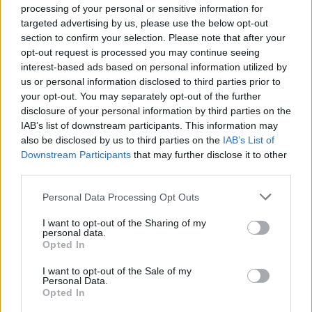
processing of your personal or sensitive information for
εργασιών του κλάδου παροχής ηλεκτρικού
targeted advertising by us, please use the below opt-out
ρεύματος, φυσικού αερίου και νερού στη
section to confirm your selection. Please note that after your
χώρα. Από τα τέλη του 2000 λειτουργεί ως
opt-out request is processed you may continue seeing
interest-based ads based on personal information utilized by
ανώνυμη εταιρεία και είναι εισηγμένη στα
us or personal information disclosed to third parties prior to
Αθηνών
Λονδίνου
χρηματιστήρια
και
. Διατηρεί το
your opt-out. You may separately opt-out of the further
ΔΕΔΔΗΕ
72,58%, σύμφωνα με στοιχεία του
, του
disclosure of your personal information by third parties on the
IAB’s list of downstream participants. This information may
μεριδίου της αγοράς.
also be disclosed by us to third parties on the
IAB’s List of
Downstream Participants
that may further disclose it to other
third parties.
Please note that this website/app uses one or more Google
ΑΣΕΠ: Πιστοποίηση Αγγλικών σε
Personal Data Processing Opt Outs
services and may gather and store information including but
μόνο 2 ημέρες στα χέρια σας
not limited to your visit or usage behaviour. You may click to
I want to opt-out of the Sharing of my
personal data.
grant or deny consent to Google and its third-party tags to
Opted In
use your data for below specified purposes in below Google
consent section.
I want to opt-out of the Sale of my
Personal Data.
Opted In