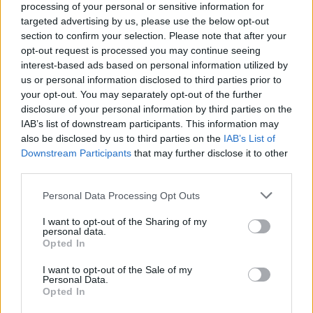
Greece
processing of your personal or sensitive information for
targeted advertising by us, please use the below opt-out
section to confirm your selection. Please note that after your
Γεωπόνος - Σύμβουλος Πωλήσεων - Tavros,
opt-out request is processed you may continue seeing
Attica, Greece
interest-based ads based on personal information utilized by
us or personal information disclosed to third parties prior to
Πρακτική Άσκηση (Λογιστήριο) - Tavros, Attica,
your opt-out. You may separately opt-out of the further
disclosure of your personal information by third parties on the
Greece
IAB’s list of downstream participants. This information may
also be disclosed by us to third parties on the
IAB’s List of
Μπορείτε να δείτε όλες τις σχετικές πληροφορίες
Downstream Participants
that may further disclose it to other
third parties.
αναφορικά με τις θέσεις εργασίας και να κάνετε
εδώ
την αίτηση σας στον ακόλουθο σύνδεσμο,
.
Please note that this website/app uses one or more Google
Personal Data Processing Opt Outs
services and may gather and store information including but
not limited to your visit or usage behaviour. You may click to
I want to opt-out of the Sharing of my
personal data.
grant or deny consent to Google and its third-party tags to
Opted In
use your data for below specified purposes in below Google
ΑΣΕΠ: Πιστοποίηση Αγγλικών σε
consent section.
I want to opt-out of the Sale of my
μόνο 2 ημέρες στα χέρια σας
Personal Data.
Opted In