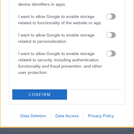
Δημοφιλείς Ειδήσεις
device identifiers in apps.
I want to allow Google to enable storage
related to functionality of the website or app.
Πυροσβεστική Σχολή: Νέος
I want to allow Google to enable storage
κανονισμός για δόκιμους – Τι αλλάζει
related to personalization.
σε διαμονή, σίτιση και πρακτική
εκπαίδευση
I want to allow Google to enable storage
related to security, including authentication
functionality and fraud prevention, and other
user protection.
ΑΣΕΠ: Οι τρεις επικρατέστεροι
υποψήφιοι για την ΑΕΜΥ
CONFIRM
Σχολεία: 42 προσλήψεις καθαριστών
Data Deletion
Data Access
Privacy Policy
στον Δήμο Ηγουμενίτσας