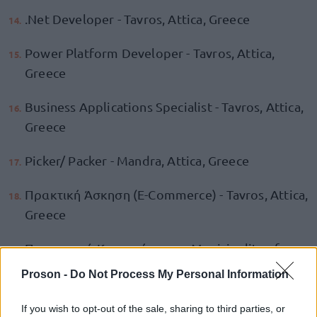
.Net Developer - Tavros, Attica, Greece
Power Platform Developer - Tavros, Attica,
Greece
Business Applications Specialist - Tavros, Attica,
Greece
Picker/ Packer - Mandra, Attica, Greece
Πρακτική Άσκηση (E-Commerce) - Tavros, Attica,
Greece
Προσωπικό Καταστήματος - Municipality of
Pallini, Attica, Greece
Proson -
Do Not Process My Personal Information
Προσωπικό Καταστήματος - Agia Varvara, Attica,
If you wish to opt-out of the sale, sharing to third parties, or