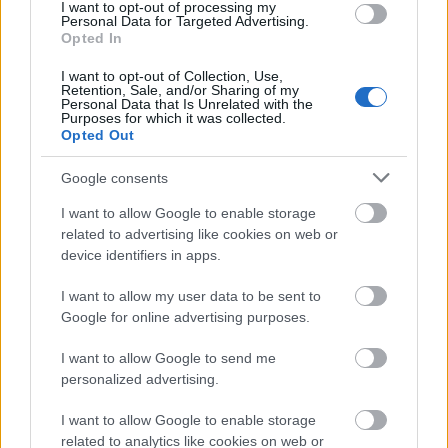
I want to opt-out of processing my
Personal Data for Targeted Advertising.
Opted In
I want to opt-out of Collection, Use,
ΑΣΕΠ: Εξ αποστάσεως η πιο Εύκολη
Retention, Sale, and/or Sharing of my
Personal Data that Is Unrelated with the
Πιστοποίηση Υπολογιστών σε 2
Purposes for which it was collected.
Opted Out
μέρες
Google consents
I want to allow Google to enable storage
related to advertising like cookies on web or
device identifiers in apps.
Μάθε πρώτος όλες τις σημαντικές
ειδήσεις.
I want to allow my user data to be sent to
Βάλε το proson.gr στα αποτελέσματα
Google for online advertising purposes.
αναζήτησης της Google
I want to allow Google to send me
personalized advertising.
I want to allow Google to enable storage
related to analytics like cookies on web or