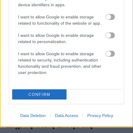
device identifiers in apps.
ΑΣΕΠ: Εξ αποστάσεως η πιο Εύκολη
I want to allow Google to enable storage
Πιστοποίηση Υπολογιστών σε 2
related to functionality of the website or app.
μέρες
I want to allow Google to enable storage
related to personalization.
I want to allow Google to enable storage
related to security, including authentication
Μάθε πρώτος όλες τις σημαντικές
functionality and fraud prevention, and other
ειδήσεις.
user protection.
Βάλε το proson.gr στα αποτελέσματα
αναζήτησης της Google
CONFIRM
Data Deletion
Data Access
Privacy Policy
Δημοφιλείς Ειδήσεις