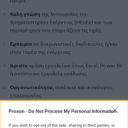
αγορά.
Καλή γνώση
της λειτουργίας του
Χρηματιστηρίου Ενέργειας (HEnEx) και των
παραμέτρων που επηρεάζουν τις τιμές.
Εμπειρία
σε διαγωνιστικές διαδικασίες ή/και
στον τομέα της ενέργειας.
Άριστη
χρήση εργαλείων όπως Excel, Power BI
ή αντίστοιχα εργαλεία ανάλυσης.
Οργανωτικότητα,
συνέπεια και ικανότητες
επικοινωνίας.
Οι υποψήφιοι θα πρέπει να έχουν τα εξής
Proson -
Do Not Process My Personal Information
επιθυμητά
προσόντα:
If you wish to opt-out of the sale, sharing to third parties, or