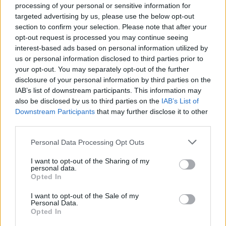
processing of your personal or sensitive information for
Εμπειρία σε παρακολούθηση και διαχείριση
targeted advertising by us, please use the below opt-out
section to confirm your selection. Please note that after your
ενεργειακών έργων ή κατασκευαστικών έργων.
opt-out request is processed you may continue seeing
interest-based ads based on personal information utilized by
us or personal information disclosed to third parties prior to
Αμοιβές και παροχές
your opt-out. You may separately opt-out of the further
disclosure of your personal information by third parties on the
Η γνωστή αλυσίδα σούπερ μάρκετ προσφέρει:
IAB’s list of downstream participants. This information may
also be disclosed by us to third parties on the
IAB’s List of
Downstream Participants
that may further disclose it to other
Πάγια μηνιαία αμοιβή ανάλογα με τα προσόντα
third parties.
Πρόγραμμα ομαδικής ασφάλισης ζωής και
Please note that this website/app uses one or more Google
Personal Data Processing Opt Outs
services and may gather and store information including but
υγείας
not limited to your visit or usage behaviour. You may click to
I want to opt-out of the Sharing of my
personal data.
grant or deny consent to Google and its third-party tags to
Opted In
use your data for below specified purposes in below Google
Πώς θα στείλετε το βιογραφικό σας
consent section.
I want to opt-out of the Sale of my
Personal Data.
Opted In
Εάν σας ενδιαφέρει η παραπάνω