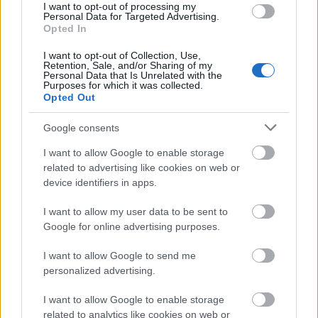
αγγελία εργασίας
που επικοινωνεί το proson.gr,
I want to opt-out of processing my
Personal Data for Targeted Advertising.
βιογραφικό
μπορείτε να στείλετε τώρα το
σας,
Opted In
εδώ
.
πατώντας
I want to opt-out of Collection, Use,
Retention, Sale, and/or Sharing of my
Personal Data that Is Unrelated with the
Να σημειωθεί ότι σε περίπτωση υποβολής αίτησης
Purposes for which it was collected.
Opted Out
πρόσληψης στην Εταιρεία Ελληνικής Υπεραγορές
Σκλαβενίτης Α.Ε.Ε., τα προσωπικά σας δεδομένα θα
Google consents
υποβληθούν σε επεξεργασία σύμφωνα με την
I want to allow Google to enable storage
«Πολιτική Απορρήτου Υποψηφίων Εργαζομένων».
related to advertising like cookies on web or
device identifiers in apps.
I want to allow my user data to be sent to
Google for online advertising purposes.
ΑΣΕΠ: Πιστοποίηση Αγγλικών σε
μόνο 2 ημέρες στα χέρια σας
I want to allow Google to send me
personalized advertising.
I want to allow Google to enable storage
related to analytics like cookies on web or