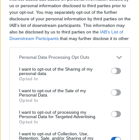
Τροχαίο στα Χανιά: Σφοδρή σύγκρουση μεταξύ
us or personal information disclosed to third parties prior to
δυο ΙΧ - Τραυματίστηκαν οκτώ άτομα
your opt-out. You may separately opt-out of the further
disclosure of your personal information by third parties on the
IAB’s list of downstream participants. This information may
also be disclosed by us to third parties on the
IAB’s List of
Κοινωνία
Downstream Participants
that may further disclose it to other
20 Ιουλ 2026
10:39
third parties.
Κρήτη: 15χρονη έπεσε θύμα ξυλοδαρμού -
Please note that this website/app uses one or more Google
Personal Data Processing Opt Outs
Συνελήφθησαν δύο ανήλικες
services and may gather and store information including but
not limited to your visit or usage behaviour. You may click to
I want to opt-out of the Sharing of my
personal data.
grant or deny consent to Google and its third-party tags to
Opted In
use your data for below specified purposes in below Google
Κοινωνία
consent section.
I want to opt-out of the Sale of my
18 Ιουλ 2026
13:44
Personal Data.
Opted In
Φωτιά στον Κίσσαμο: Μεγάλη κινητοποίηση της
I want to opt-out of processing my
Πυροσβεστικής - Ήχησε το 112
Personal Data for Targeted Advertising.
Opted In
Κοινωνία
I want to opt-out of Collection, Use,
Retention, Sale, and/or Sharing of my