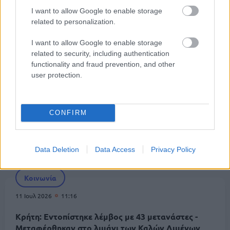
I want to allow Google to enable storage
Κοινωνία
related to personalization.
13 Ιουλ 2026
10:30
I want to allow Google to enable storage
Χερσόνησος: 19χρονη τουρίστρια κατήγγειλε τον
related to security, including authentication
βιασμό της - Αναζητείται ο δράστης
functionality and fraud prevention, and other
user protection.
Κοινωνία
CONFIRM
12 Ιουλ 2026
12:49
Σέβη Βολουδάκη: Άγνωστοι έγραψαν απειλητικά
συνθήματα στο γραφείο της υφυπουργού
Data Deletion
Data Access
Privacy Policy
Κοινωνία
11 Ιουλ 2026
11:16
Κρήτη: Εντοπίστηκε λέμβος με 43 μετανάστες -
Μεταφέρθηκαν στο λιμάνι των Καλών Λιμένων