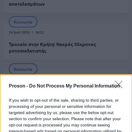
αποτελεσμάτων
Κοινωνία
24 Ιουλ 2026
16:22
Τροχαίο στην Κρήτη: Νεκρός 55χρονος
μοτοσικλετιστής
Κοινωνία
21 Ιουλ 2026
13:21
Proson -
Do Not Process My Personal Information
Χανιά: Συγκρούστηκαν δύο πλοία στο λιμάνι της
Σούδας
If you wish to opt-out of the sale, sharing to third parties, or
processing of your personal or sensitive information for
targeted advertising by us, please use the below opt-out
Κοινωνία
section to confirm your selection. Please note that after your
opt-out request is processed you may continue seeing
20 Ιουλ 2026
14:49
interest-based ads based on personal information utilized by