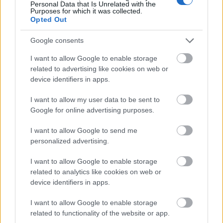
Personal Data that Is Unrelated with the
17 Ιουλ 2026
10:31
Purposes for which it was collected.
Opted Out
Δικαίωση για γιατρό του ΕΣΥ: Αποζημίωση 20.000
ευρώ λόγω εργασιακής εξουθένωσης
Google consents
I want to allow Google to enable storage
Κοινωνία
related to advertising like cookies on web or
device identifiers in apps.
14 Ιουλ 2026
11:48
I want to allow my user data to be sent to
Κρήτη: Συνελήφθη 65χρονος - Χτυπούσε την
Google for online advertising purposes.
28χρονη πρώην σύντροφό του σε ζωντανή
μετάδοση
I want to allow Google to send me
personalized advertising.
Κοινωνία
I want to allow Google to enable storage
related to analytics like cookies on web or
13 Ιουλ 2026
11:18
device identifiers in apps.
Τροχαίο δυστύχημα στην Κρήτη: Νεκρός
μοτοσικλετιστής - Συγκρούστηκε με βαν
I want to allow Google to enable storage
related to functionality of the website or app.