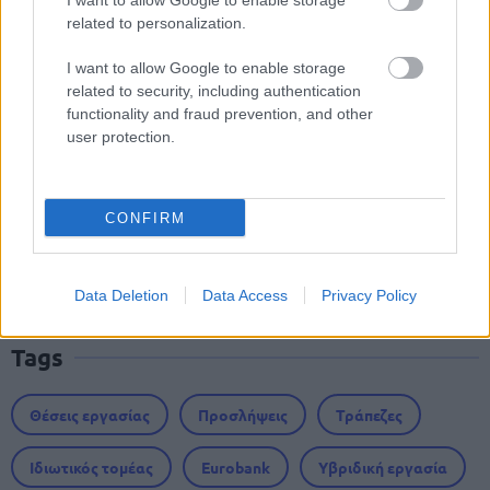
I want to allow Google to enable storage
related to personalization.
I want to allow Google to enable storage
ΔΥΠΑ: 1.000 προσλήψεις με μισθό έως
related to security, including authentication
1.250€ - Πού θα κάνετε αίτηση
functionality and fraud prevention, and other
user protection.
ΑΣΕΠ: Νέος γραπτός διαγωνισμός -
CONFIRM
Μόνιμοι στο υπουργείο Εξωτερικών
Data Deletion
Data Access
Privacy Policy
Tags
Θέσεις εργασίας
Προσλήψεις
Τράπεζες
Ιδιωτικός τομέας
Eurobank
Υβριδική εργασία