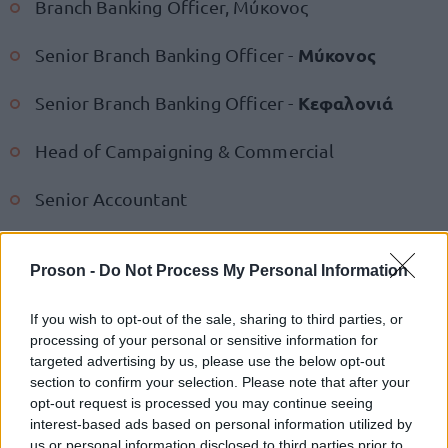
Branch Banking Officer, Μύκονος
Μύκονος
Senior Branch Banking Officer -
Κεφαλονιά
Senior Branch Banking Officer -
Head of Campaigning & Commercial
Senior Accountant
Senior iOS Software Engineer
Proson -
Do Not Process My Personal Information
Σε περίπτωση που σας ενδιαφέρει μία από τις
If you wish to opt-out of the sale, sharing to third parties, or
παραπάνω θέσεις, μπορείτε να στείλετε
processing of your personal or sensitive information for
βιογραφικό σας σημείωμα
ΕΔΩ
το
πατώντας
.
targeted advertising by us, please use the below opt-out
section to confirm your selection. Please note that after your
opt-out request is processed you may continue seeing
Μείνετε συντονισμένοι στο Proson.gr, ώστε να
interest-based ads based on personal information utilized by
ενημερώνεστε πρώτοι για όλες τις προσλήψεις
us or personal information disclosed to third parties prior to