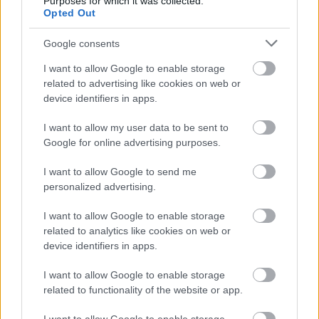
Purposes for which it was collected.
Μάθε πρώτος όλες τις σημαντικές
Opted Out
ειδήσεις.
Google consents
Βάλε το proson.gr στα αποτελέσματα
αναζήτησης της Google
I want to allow Google to enable storage
related to advertising like cookies on web or
device identifiers in apps.
I want to allow my user data to be sent to
Google for online advertising purposes.
Δημοφιλείς Ειδήσεις
I want to allow Google to send me
personalized advertising.
ΑΣΕΠ: Αυτές είναι οι δύο επόμενες
I want to allow Google to enable storage
related to analytics like cookies on web or
προκηρύξεις «μαμούθ» (με μόρια)
device identifiers in apps.
I want to allow Google to enable storage
related to functionality of the website or app.
Αλλάζουν τα χαρτονομίσματα ευρώ –
Οριστικά εκτός το 500ευρο