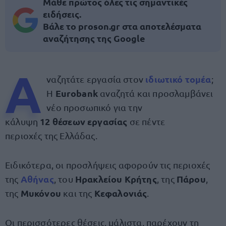
Μάθε πρώτος όλες τις σημαντικές
ειδήσεις.
Βάλε το proson.gr στα αποτελέσματα
αναζήτησης της Google
Α
ιδιωτικό τομέα
ναζητάτε εργασία στον
;
Eurobank
Η
αναζητά και προσλαμβάνει
νέο προσωπικό για την
12 θέσεων εργασίας
κάλυψη
σε πέντε
περιοχές της Ελλάδας.
Ειδικότερα, οι προσλήψεις αφορούν τις περιοχές
Αθήνας
Ηρακλείου Κρήτης
Πάρου
της
, του
, της
,
Μυκόνου
Κεφαλονιάς
της
και της
.
Οι περισσότερες θέσεις, μάλιστα, παρέχουν τη