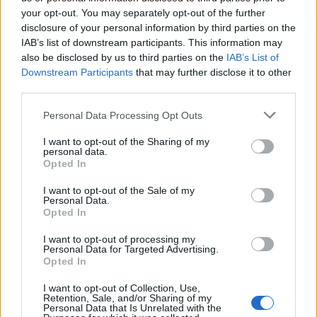
your opt-out. You may separately opt-out of the further
ιδιωτικό τομέα
στον
.
disclosure of your personal information by third parties on the
IAB’s list of downstream participants. This information may
also be disclosed by us to third parties on the
IAB’s List of
Downstream Participants
that may further disclose it to other
ΑΣΕΠ: Πιστοποίηση Αγγλικών σε
third parties.
μόνο 2 ημέρες στα χέρια σας
Please note that this website/app uses one or more Google
Personal Data Processing Opt Outs
services and may gather and store information including but
not limited to your visit or usage behaviour. You may click to
I want to opt-out of the Sharing of my
personal data.
grant or deny consent to Google and its third-party tags to
Opted In
use your data for below specified purposes in below Google
consent section.
I want to opt-out of the Sale of my
Personal Data.
ΑΣΕΠ: Εξ αποστάσεως η πιο Εύκολη
Opted In
Πιστοποίηση Υπολογιστών σε 2
I want to opt-out of processing my
μέρες
Personal Data for Targeted Advertising.
Opted In
I want to opt-out of Collection, Use,
Retention, Sale, and/or Sharing of my
Personal Data that Is Unrelated with the