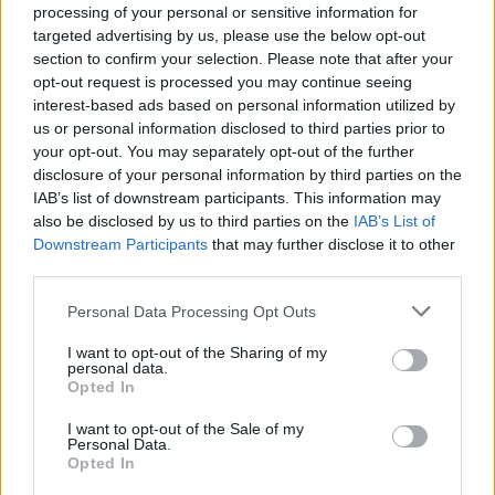
Οι υποψήφιοι, πρέπει να συμπληρώσουν
processing of your personal or sensitive information for
ηλεκτρονικά
αίτηση -
την προβλεπόμενη
targeted advertising by us, please use the below opt-out
section to confirm your selection. Please note that after your
υπεύθυνη δήλωση
, η οποία θα πρέπει να
opt-out request is processed you may continue seeing
συνοδεύεται από τα κατά περίπτωση απαιτούμενα
interest-based ads based on personal information utilized by
δικαιολογητικά. Η αίτηση υποβάλλεται μέσω
us or personal information disclosed to third parties prior to
your opt-out. You may separately opt-out of the further
της μηχανογραφικής εφαρμογής στην ηλεκτρονική
disclosure of your personal information by third parties on the
https:// epop.hellenicnavy.gr
διεύθυνση
.
IAB’s list of downstream participants. This information may
also be disclosed by us to third parties on the
IAB’s List of
Downstream Participants
that may further disclose it to other
Οι υποψήφιοι ταυτοποιούνται στην εφαρμογή, η
third parties.
οποία περιλαμβάνει οδηγίες συμπλήρωσης της
Please note that this website/app uses one or more Google
Personal Data Processing Opt Outs
αίτησης και υποβολής των δικαιολογητικών,
services and may gather and store information including but
χρησιμοποιώντας τους προσωπικούς κωδικούς
not limited to your visit or usage behaviour. You may click to
I want to opt-out of the Sharing of my
personal data.
τους Taxisne
grant or deny consent to Google and its third-party tags to
t.
Opted In
use your data for below specified purposes in below Google
consent section.
I want to opt-out of the Sale of my
έως 2 από τις
Οι υποψήφιοι μπορούν να δηλώσουν
Personal Data.
Opted In
ειδικότητες/εξειδικεύσεις
που περιγράφονται