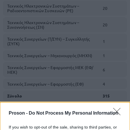
Τεχνικός Ηλεκτρονικών Συστημάτων –
20
Ραδιοεντοπιστικών Συσκευών (ΡΕ)
Τεχνικός Ηλεκτρονικών Συστημάτων –
20
Συνεννοήσεως (ΣΝ)
Τεχνικός Συνεργείων (Τ/ΣΥΝ) – Συγκολλητής
1
(ΣΥΓΚ)
Τεχνικός Συνεργείων – Μηχανουργός (ΜΗΧΝ)
1
Τεχνικός Συνεργείων – Εφαρμοστής ΜΕΚ (ΕΦ/
6
ΜΕΚ)
Τεχνικός Συνεργείων – Εφαρμοστής (ΕΦ)
4
Σύνολο
315
Proson -
Do Not Process My Personal Information
Υποβολή αιτήσεων
If you wish to opt-out of the sale, sharing to third parties, or