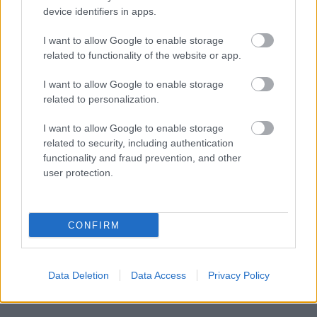
device identifiers in apps.
Ειδικεύεται στις αιτήσεις
για τον στρατό
I want to allow Google to enable storage
σώματα ασφαλείας
και τα
και χωρίς
related to functionality of the website or app.
εσείς να κάνετε τίποτα θα σας
I want to allow Google to enable storage
κατοχυρώσει σωστά τον φάκελο για να
related to personalization.
προσληφθείτε άμεσα
I want to allow Google to enable storage
Προσληφθείτε ως ΕΠΟΠ με το Proson.gr
related to security, including authentication
functionality and fraud prevention, and other
user protection.
εδώ
Δήλωσε ενδιαφέρον
CONFIRM
ΑΣΕΠ: Πιστοποίηση Αγγλικών σε
μόνο 2 ημέρες στα χέρια σας
Data Deletion
Data Access
Privacy Policy