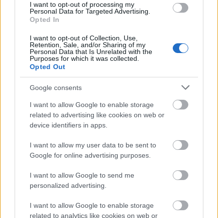
αναλυτικά παραπάνω, εφόσον διαθέτουν τις
I want to opt-out of processing my
Personal Data for Targeted Advertising.
απαιτούμενες γραμματικές γνώσεις.
Opted In
I want to opt-out of Collection, Use,
Η προθεσμία υποβολής αιτήσεων λήγει
Retention, Sale, and/or Sharing of my
Personal Data that Is Unrelated with the
Πέμπτη, 9 Οκτωβρίου 2025 και ώρα 23:59.
την
Purposes for which it was collected.
Opted Out
ΕΔΩ
Δείτε
την προκήρυξη.
Google consents
I want to allow Google to enable storage
related to advertising like cookies on web or
Πώς θα κάνετε την αίτηση
device identifiers in apps.
σωστά; Σας την κάνει το
I want to allow my user data to be sent to
Proson.gr σωστά χωρίς να
Google for online advertising purposes.
κάνετε εσείς τίποτα
I want to allow Google to send me
personalized advertising.
Το Proson.gr σας
κάνει την αίτηση
προσληφθείτε
έγκυρα και έγκαιρα για να
I want to allow Google to enable storage
ως ΕΠΟΠ.
related to analytics like cookies on web or