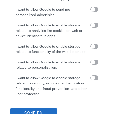
I want to allow Google to send me
personalized advertising.
Μάθε πρώτος όλες τις σημαντικές
ειδήσεις.
I want to allow Google to enable storage
Βάλε το proson.gr στα αποτελέσματα
related to analytics like cookies on web or
αναζήτησης της Google
device identifiers in apps.
I want to allow Google to enable storage
related to functionality of the website or app.
I want to allow Google to enable storage
Δημοφιλείς Ειδήσεις
related to personalization.
I want to allow Google to enable storage
related to security, including authentication
functionality and fraud prevention, and other
Τουρισμός για Όλους 2026: Voucher
user protection.
έως 600 ευρώ - Ποια ΑΦΜ παίρνουν
σειρά σήμερα
CONFIRM