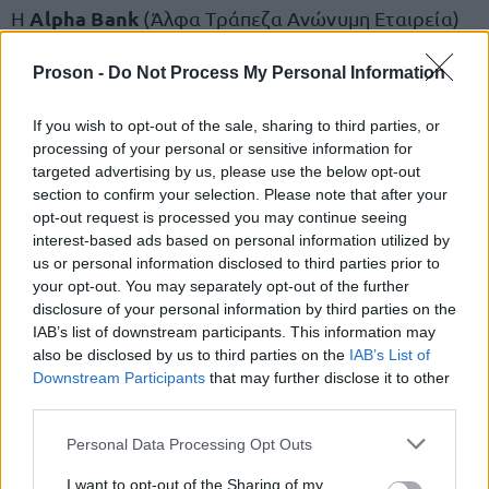
Alpha Bank
Η
(Άλφα Τράπεζα Ανώνυμη Εταιρεία)
ιδιωτική ελληνική τράπεζα
είναι
. Ιδρυτής της
Proson -
Do Not Process My Personal Information
θεωρείται ο Γιάννης Κωστόπουλος.[5] Το Δίκτυο
της Alpha Bank στην Ελλάδα αριθμεί 286
If you wish to opt-out of the sale, sharing to third parties, or
Καταστήματα.
processing of your personal or sensitive information for
targeted advertising by us, please use the below opt-out
section to confirm your selection. Please note that after your
Όμιλος
Ελλάδα
Ο
δραστηριοποιείται σε
, Ηνωμένο
opt-out request is processed you may continue seeing
Βασίλειο, Λουξεμβούργο, Κύπρο και Βαλκάνια
interest-based ads based on personal information utilized by
(Ρουμανία, Σερβία και Αλβανία), διαθέτοντας
us or personal information disclosed to third parties prior to
your opt-out. You may separately opt-out of the further
δίκτυο 438 καταστημάτων λιανικής[7] και
disclosure of your personal information by third parties on the
απασχολεί 8.476 εργαζόμενους στην Ελλάδα και
IAB’s list of downstream participants. This information may
στο εξωτερικό.
also be disclosed by us to third parties on the
IAB’s List of
Downstream Participants
that may further disclose it to other
third parties.
Alpha Bank
Η
είναι εισηγμένη στο Χρηματιστήριο
Please note that this website/app uses one or more Google
Personal Data Processing Opt Outs
1925
Αθηνών από το Νοέμβριο του
.
services and may gather and store information including but
not limited to your visit or usage behaviour. You may click to
I want to opt-out of the Sharing of my