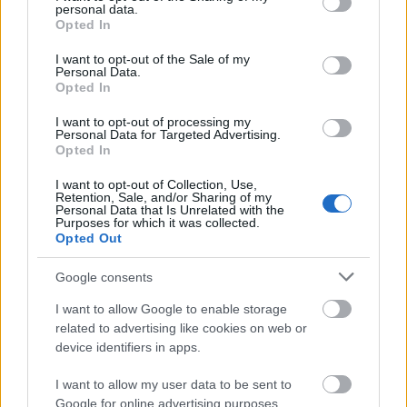
personal data.
grant or deny consent to Google and its third-party tags to
Μείνετε συντονισμένοι στο Proson.gr για να
Opted In
use your data for below specified purposes in below Google
ενημερώνετε πρώτοι για όλες τις ευκαιρίες
consent section.
I want to opt-out of the Sale of my
ιδιωτικό τομέα
καριέρας στον
.
Personal Data.
Opted In
I want to opt-out of processing my
Personal Data for Targeted Advertising.
Opted In
ΑΣΕΠ: Πιστοποίηση Αγγλικών σε
μόνο 2 ημέρες στα χέρια σας
I want to opt-out of Collection, Use,
Retention, Sale, and/or Sharing of my
Personal Data that Is Unrelated with the
Purposes for which it was collected.
Opted Out
Google consents
I want to allow Google to enable storage
ΑΣΕΠ: Εξ αποστάσεως η πιο Εύκολη
related to advertising like cookies on web or
Πιστοποίηση Υπολογιστών σε 2
device identifiers in apps.
μέρες
I want to allow my user data to be sent to
Google for online advertising purposes.