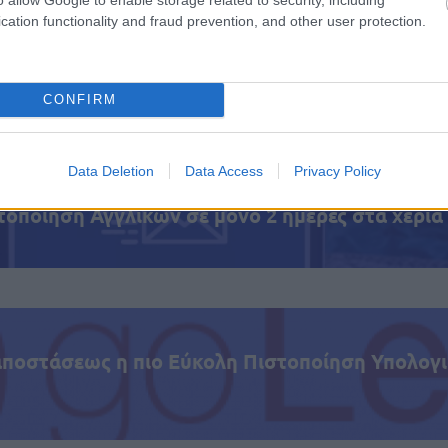
Άρθρα
cation functionality and fraud prevention, and other user protection.
Ανοικτή πλατφόρμα έως και την ημέρα των εξετάσεων
Παλαιότερα θέματα
Εξειδικευμένα βιβλία
CONFIRM
εδώ
Δήλωσε ενδιαφέρον
Data Deletion
Data Access
Privacy Policy
τοποίηση Αγγλικών σε μόνο 2 ημέρες στα χέρια
αποστάσεως η πιο Εύκολη Πιστοποίηση Υπολογι