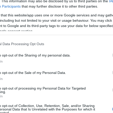
. This information may also be disclosed by us to third parties on the
IA
ποβάλλουν ηλεκτρονικά έως 11 Φεβρουαρίου (ΔΕΙΤ
Participants
that may further disclose it to other third parties.
χολής αιτήσεις συμμετοχής στον διαγωνισμό, οι οποίε
 that this website/app uses one or more Google services and may gath
υνων δηλώσεων. Επίσης δηλώνουν μία μόνο κατηγορί
including but not limited to your visit or usage behaviour. You may click 
 to Google and its third-party tags to use your data for below specifi
αγωνιστούν, ήτοι κατηγορία Πανεπιστημιακής Εκπαίδευ
ogle consent section.
λογικής Εκπαίδευσης (ΤΕ) ή κατηγορία Δευτεροβάθμι
ων τυπικών τους προσόντων.
l Data Processing Opt Outs
o opt-out of the Sharing of my personal data.
λη έχει ανέβει πανελλαδικά σε ειδικό πρόγρ
In
ας
o opt-out of the Sale of my Personal Data.
υ ειδικεύεται στους γραπτούς διαγωνισμούς ΕΣΔΙ ε
In
ι τις περισσότερες επιτυχίες στην χώρα
συνεργά
και
to opt-out of processing my Personal Data for Targeted
ε δημόσια Πανεπιστήμια
ing.
In
o opt-out of Collection, Use, Retention, Sale, and/or Sharing
ειδική εντατική εξ αποστάσεως προετοιμασί
λοιπόν
ersonal Data that Is Unrelated with the Purposes for which it
lected.