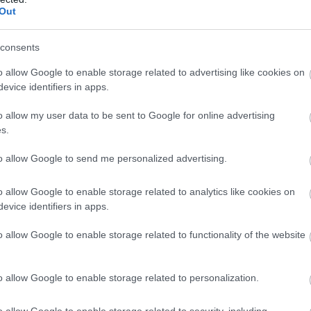
ρέχοντας
όλες τις λύσε
όλη την νέα ύλη και τα τεστ με
Out
consents
κτήστε την ύλη και τα τεστ με τις λύσεις έ
o allow Google to enable storage related to advertising like cookies on
12/2
evice identifiers in apps.
ο συμπυκνωμένο πρόγραμμα του goLearn θα κλειδώσετ
o allow my user data to be sent to Google for online advertising
s.
επιτυχία!
to allow Google to send me personalized advertising.
rn ειναι ο μεγαλύτερος φορέας μοριοδότησης και προε
ενηλίκων για το δημόσιο στην Ελλάδα
o allow Google to enable storage related to analytics like cookies on
evice identifiers in apps.
Τι περιλαμβάνει το πρόγραμμα προετοιμασίας
o allow Google to enable storage related to functionality of the website
Ύλη
Νόμοι
o allow Google to enable storage related to personalization.
ne Tests με ερωτήσεις - απαντήσεις και σύστημα αξιολό
o allow Google to enable storage related to security, including