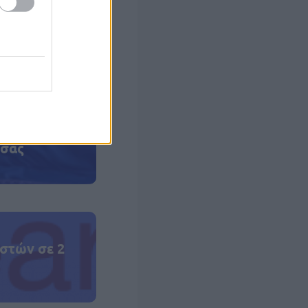
!
 σας
στών σε 2