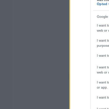
πλατφόρμας πα
Opted 
Google 
Απο
I want t
web or d
Με τ
I want t
purpose
I want 
Το goLea
I want t
web or d
I want t
or app.
I want t
Onli
I want t