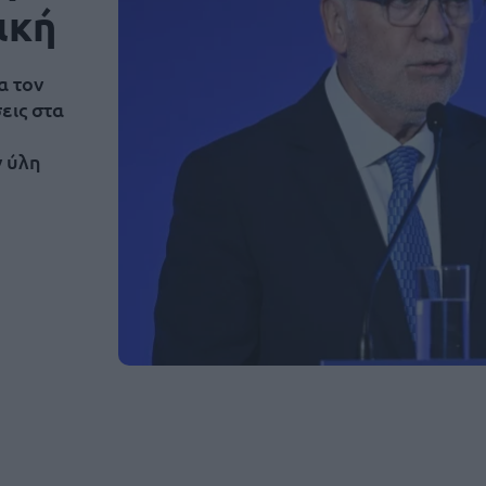
ική
α τον
εις στα
ν ύλη