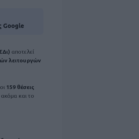
ς Google
ΣΔι)
αποτελεί
κών λειτουργών
159 θέσεις
 οι
ακόμα και το