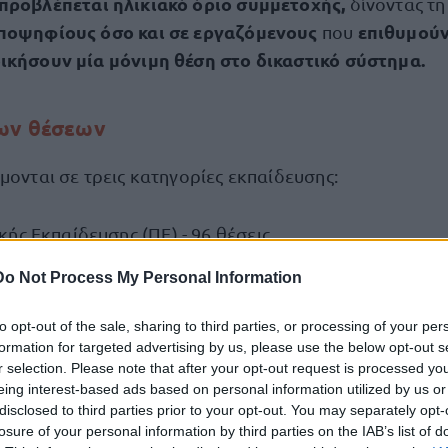
προβλέπεται ηλικιακό όριο συμμετοχής,
δίνοντας τ
υποψηφίους όσο και σε εργαζόμενους
επιθυμού
που
ικήσουν μία μόνιμη θέση στο δικαστικό σύστημα.
των θέσεων
μονται σε τρεις κατηγορίες εκπαίδευσης:
ής Εκπαίδευσης (ΠΕ) - 96 θέσεις
Do Not Process My Personal Information
Εκπαίδευσης (ΤΕ) - 11 θέσεις
to opt-out of the sale, sharing to third parties, or processing of your per
ς Εκπαίδευσης (ΔΕ) - 52 θέσεις
formation for targeted advertising by us, please use the below opt-out s
r selection. Please note that after your opt-out request is processed y
eing interest-based ads based on personal information utilized by us or
ιτήσεις για συμμετοχή στον μεγαλύτερο και
disclosed to third parties prior to your opt-out. You may separately opt-
ου 2026
losure of your personal information by third parties on the IAB’s list of