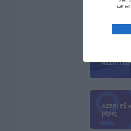
authenti
ΑΣΕΠ: Πισ
ΑΣΕΠ: Εξ 
μέρες