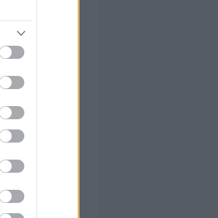
ις
ως τις
ε την
τοιμασίας
γησης