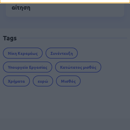
αίτηση
Tags
Νίκη Κεραμέως
Συνέντευξη
Υπουργείο Εργασίας
Κατώτατος μισθός
Χρήματα
ευρώ
Μισθός