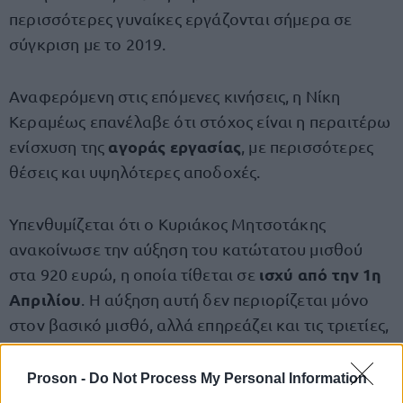
περισσότερες γυναίκες εργάζονται σήμερα σε
σύγκριση με το 2019.
Αναφερόμενη στις επόμενες κινήσεις, η Νίκη
Κεραμέως επανέλαβε ότι στόχος είναι η περαιτέρω
αγοράς εργασίας
ενίσχυση της
, με περισσότερες
θέσεις και υψηλότερες αποδοχές.
Υπενθυμίζεται ότι ο Κυριάκος Μητσοτάκης
ανακοίνωσε την αύξηση του κατώτατου μισθού
ισχύ από την 1η
στα 920 ευρώ, η οποία τίθεται σε
Απριλίου
. Η αύξηση αυτή δεν περιορίζεται μόνο
στον βασικό μισθό, αλλά επηρεάζει και τις τριετίες,
τα μισθολογικά κλιμάκια στο Δημόσιο, καθώς και
μια σειρά επιδομάτων.
Proson -
Do Not Process My Personal Information