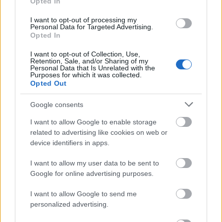
Opted In
I want to opt-out of processing my
Personal Data for Targeted Advertising.
ΑΣΕΠ: Εξ αποστάσεως η πιο Εύκολη
Opted In
Πιστοποίηση Υπολογιστών σε 2
I want to opt-out of Collection, Use,
μέρες
Retention, Sale, and/or Sharing of my
Personal Data that Is Unrelated with the
Purposes for which it was collected.
Opted Out
Google consents
Μάθε πρώτος όλες τις σημαντικές
I want to allow Google to enable storage
ειδήσεις.
related to advertising like cookies on web or
device identifiers in apps.
Βάλε το proson.gr στα αποτελέσματα
αναζήτησης της Google
I want to allow my user data to be sent to
Google for online advertising purposes.
I want to allow Google to send me
personalized advertising.
Δημοφιλείς Ειδήσεις