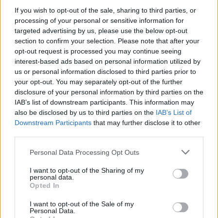
If you wish to opt-out of the sale, sharing to third parties, or
Σε ορίζοντα τριετίας, ο στόχος της κυβέρνησης
processing of your personal or sensitive information for
είναι ο κατώτατος μισθός να φτάσει τα 950 ευρώ
targeted advertising by us, please use the below opt-out
έως το 2027, ενώ ο μέσος μισθός να κινηθεί στα
section to confirm your selection. Please note that after your
opt-out request is processed you may continue seeing
1.500 ευρώ
επίπεδα των
.
interest-based ads based on personal information utilized by
us or personal information disclosed to third parties prior to
Ο πρωθυπουργός επανέλαβε, τέλος, ότι η πολιτική
your opt-out. You may separately opt-out of the further
disclosure of your personal information by third parties on the
φοροελαφρύνσεων
των αυξήσεων και των
θα έχει
IAB’s list of downstream participants. This information may
μόνιμο και επαναλαμβανόμενο χαρακτήρα, με
also be disclosed by us to third parties on the
IAB’s List of
στόχο τη σταθερή ενίσχυση των εισοδημάτων.
Downstream Participants
that may further disclose it to other
third parties.
Please note that this website/app uses one or more Google
Personal Data Processing Opt Outs
services and may gather and store information including but
ΑΣΕΠ: Πιστοποίηση Αγγλικών σε
not limited to your visit or usage behaviour. You may click to
I want to opt-out of the Sharing of my
personal data.
grant or deny consent to Google and its third-party tags to
μόνο 2 ημέρες στα χέρια σας
Opted In
use your data for below specified purposes in below Google
consent section.
I want to opt-out of the Sale of my
Personal Data.