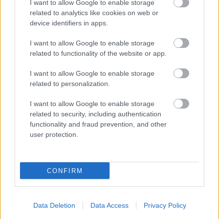
I want to allow Google to enable storage
related to analytics like cookies on web or
device identifiers in apps.
ΟΠΕΚΑ: Μηνιαίο επίδομα έως 210
I want to allow Google to enable storage
ευρώ - Πώς θα τα πάρετε
related to functionality of the website or app.
I want to allow Google to enable storage
related to personalization.
Τι σημαίνει η λέξη «σιγαλός»
I want to allow Google to enable storage
related to security, including authentication
functionality and fraud prevention, and other
user protection.
Προσωπικός Βοηθός: Ανοίγουν οι
αιτήσεις στις 24 Αυγούστου – Τι
αλλάζει στο πρόγραμμα
CONFIRM
Σωφρονιστικά καταστήματα: 416
Data Deletion
Data Access
Privacy Policy
προσλήψεις χωρίς πτυχίο - Πού κάνετε