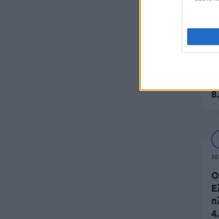
01
Π
-
8
30
Ο
Ε
π
4