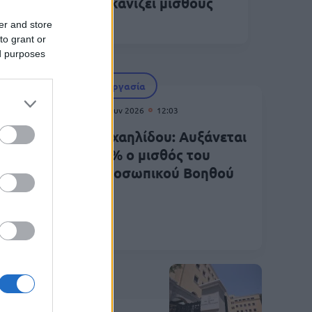
άπτυξη – Πώς ροκανίζει μισθούς
ι εισοδήματα
er and store
to grant or
ed purposes
Εργασία
25 Ιουν 2026
12:03
ια
Μιχαηλίδου: Αυξάνεται
άζει
10% ο μισθός του
Προσωπικού Βοηθού
αι
Κοινωνία