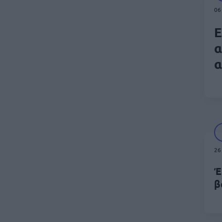
06
Ε
α
α
26
Έ
β