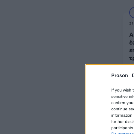
21
Α
έ
ε
τ
ω
Proson -
If you wish 
sensitive in
confirm you
continue se
11
information 
further disc
Α
participants