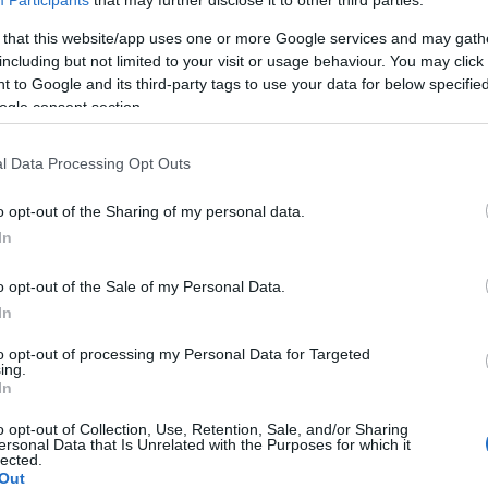
ισθούς, άδειες και ωράρια
αν
Participants
that may further disclose it to other third parties.
κα
 that this website/app uses one or more Google services and may gath
including but not limited to your visit or usage behaviour. You may click 
 to Google and its third-party tags to use your data for below specifi
ogle consent section.
Εργασία
Κοινωνία
l Data Processing Opt Outs
 Ιουλ 2026
11:17
03 Ιουλ 2026
11:57
ατώτατος μισθός
Νέο μισθολόγιο γ
o opt-out of the Sharing of my personal data.
027: Στα 1.040 ευρώ
Αρχιερείς: Τι αλλ
In
ια άγαμους και 1.104
στις αποδοχές
o opt-out of the Sale of my Personal Data.
υρώ για έγγαμους
Αρχιεπισκόπου,
In
Μητροπολιτών κ
Επισκόπων
to opt-out of processing my Personal Data for Targeted
ing.
In
o opt-out of Collection, Use, Retention, Sale, and/or Sharing
ersonal Data that Is Unrelated with the Purposes for which it
lected.
Εργασία
Out