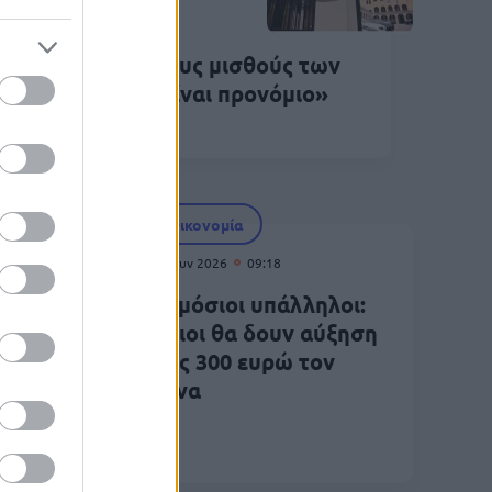
Ιουν 2026
14:15
ρά Σύνοδος για τους μισθούς των
χιερέων - «Δεν είναι προνόμιο»
Οικονομία
10 Ιουν 2026
09:18
Δημόσιοι υπάλληλοι:
ει την
Ποιοι θα δουν αύξηση
ού
έως 300 ευρώ τον
ιατρών
μήνα
υ