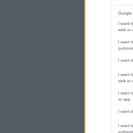
21
Google 
Μ
I want t
ε
web or d
δ
I want t
purpose
I want 
19
I want t
web or d
Μ
τ
I want t
σ
or app.
π
I want t
I want t
authenti