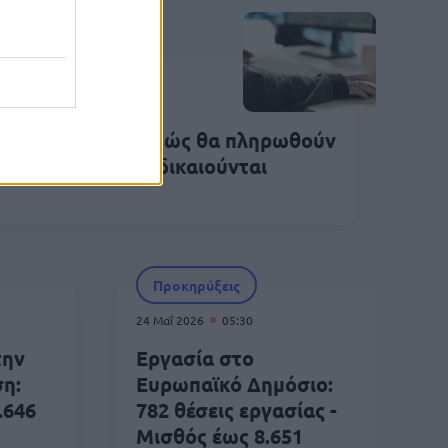
Εργασία
Μαΐ 2026
13:20
ίου Πνεύματος: Πώς θα πληρωθούν
 εργαζόμενοι - Τι δικαιούνται
Προκηρύξεις
24 Μαΐ 2026
05:30
την
Εργασία στο
η:
Ευρωπαϊκό Δημόσιο:
.646
782 θέσεις εργασίας -
Μισθός έως 8.651