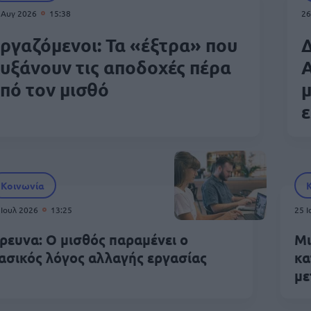
 Αυγ 2026
15:38
26
ργαζόμενοι: Τα «έξτρα» που
Δ
υξάνουν τις αποδοχές πέρα
Α
πό τον μισθό
μ
Κοινωνία
 Ιουλ 2026
13:25
25 
ρευνα: Ο μισθός παραμένει ο
Μι
ασικός λόγος αλλαγής εργασίας
κα
με