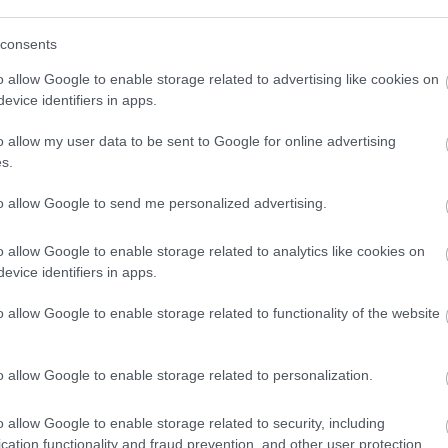
 Ιουν 2026
12:17
19 
consents
ισθοί: Τι αλλάζει σε αγγελίες
Ιε
o allow Google to enable storage related to advertising like cookies on
ργασίας, αυξήσεις και
Αρ
evice identifiers in apps.
ιαπραγμάτευση αποδοχών
o allow my user data to be sent to Google for online advertising
s.
to allow Google to send me personalized advertising.
Εργασία
Κοινωνία
 Ιουν 2026
13:07
12 Ιουν 2026
11:07
o allow Google to enable storage related to analytics like cookies on
evice identifiers in apps.
εγάλες ανατροπές
Μητροπολίτης
ον Ιούλιο: Τι αλλάζει
Κυθήρων: Διαθέτ
o allow Google to enable storage related to functionality of the website
ε μισθούς και
αύξηση του μισθ
ροσλήψεις
του για σπίτια γ
o allow Google to enable storage related to personalization.
και δασκάλων το
νησιού
o allow Google to enable storage related to security, including
cation functionality and fraud prevention, and other user protection.