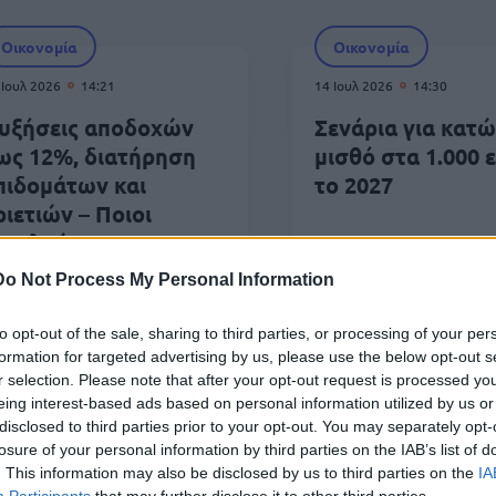
Οικονομία
Οικονομία
 Ιουλ 2026
14:21
14 Ιουλ 2026
14:30
υξήσεις αποδοχών
Σενάρια για κατ
ως 12%, διατήρηση
μισθό στα 1.000 
πιδομάτων και
το 2027
ριετιών – Ποιοι
φελούνται
Do Not Process My Personal Information
to opt-out of the sale, sharing to third parties, or processing of your per
formation for targeted advertising by us, please use the below opt-out s
r selection. Please note that after your opt-out request is processed y
Εργασία
eing interest-based ads based on personal information utilized by us or
 Ιουλ 2026
12:17
10 
disclosed to third parties prior to your opt-out. You may separately opt-
losure of your personal information by third parties on the IAB’s list of
γορά εργασίας: Τι αλλάζει σε
Πλ
. This information may also be disclosed by us to third parties on the
IA