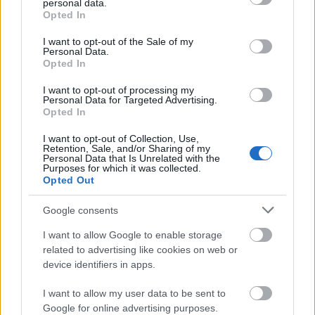
personal data.
grant or deny consent to Google and its third-party tags to
Opted In
use your data for below specified purposes in below Google
Τι σηματοδοτεί η απεργία της
consent section.
I want to opt-out of the Sale of my
Personal Data.
Πρωτομαγιάς
Opted In
Η Πρωτομαγιά του 2026 χαρακτηρίζεται από τα
I want to opt-out of processing my
Personal Data for Targeted Advertising.
συνδικάτα ως ημέρα:
Opted In
I want to opt-out of Collection, Use,
Μνήμης των εργατικών αγώνων
Retention, Sale, and/or Sharing of my
Personal Data that Is Unrelated with the
Purposes for which it was collected.
Opted Out
Σύγχρονης διεκδίκησης για αξιοπρεπείς
συνθήκες εργασίας
Google consents
I want to allow Google to enable storage
Αντίδρασης στις οικονομικές και κοινωνικές
related to advertising like cookies on web or
device identifiers in apps.
πιέσεις
I want to allow my user data to be sent to
Google for online advertising purposes.
Η συμμετοχή αναμένεται να είναι μαζική, με