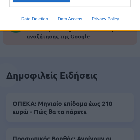
Μάθε πρώτος όλες τις σημαντικές
Data Deletion
Data Access
Privacy Policy
ειδήσεις.
Βάλε το proson.gr στα αποτελέσματα
αναζήτησης της Google
Δημοφιλείς Ειδήσεις
ΟΠΕΚΑ: Μηνιαίο επίδομα έως 210
ευρώ - Πώς θα τα πάρετε
Προσωπικός Βοηθός: Ανοίγουν οι