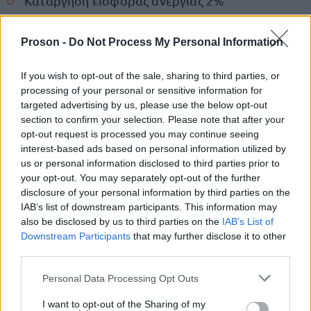
Κατάργηση εισφοράς ανεργίας 2%
Ξεπάγωμα μισθολογικών κλιμακίων
Proson -
Do Not Process My Personal Information
If you wish to opt-out of the sale, sharing to third parties, or
Αύξηση αφορολόγητου στις 12.000€
processing of your personal or sensitive information for
targeted advertising by us, please use the below opt-out
section to confirm your selection. Please note that after your
Ενίσχυση επιδόματος επικίνδυνης εργασίας
opt-out request is processed you may continue seeing
interest-based ads based on personal information utilized by
Μαζικές προσλήψεις στο Δημόσιο
us or personal information disclosed to third parties prior to
your opt-out. You may separately opt-out of the further
disclosure of your personal information by third parties on the
Ενίσχυση ΕΣΥ με χρηματοδότηση
IAB’s list of downstream participants. This information may
also be disclosed by us to third parties on the
IAB’s List of
Downstream Participants
that may further disclose it to other
Κατάργηση αντεργατικών νόμων
third parties.
Please note that this website/app uses one or more Google
Personal Data Processing Opt Outs
Προστασία δημόσιων αγαθών και αντίθεση στις
services and may gather and store information including but
ιδιωτικοποιήσεις
not limited to your visit or usage behaviour. You may click to
I want to opt-out of the Sharing of my