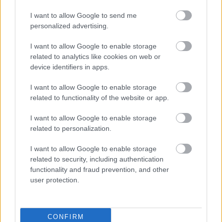
απεργιακές συγκεντρώσεις σε πολλές πόλεις της
I want to allow Google to send me
χώρας.
personalized advertising.
I want to allow Google to enable storage
related to analytics like cookies on web or
device identifiers in apps.
ΑΣΕΠ: Πιστοποίηση Αγγλικών σε
μόνο 2 ημέρες στα χέρια σας
I want to allow Google to enable storage
related to functionality of the website or app.
I want to allow Google to enable storage
related to personalization.
I want to allow Google to enable storage
ΑΣΕΠ: Εξ αποστάσεως η πιο Εύκολη
related to security, including authentication
Πιστοποίηση Υπολογιστών σε 2
functionality and fraud prevention, and other
user protection.
μέρες
CONFIRM