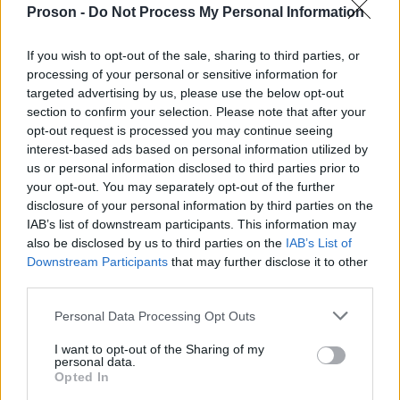
Proson -
Do Not Process My Personal Information
Τα ΜΜΜ
Σύμφωνα με την ανακοίνωση:
λειτουργούν κανονικά
, καθώς οι εργαζόμενοι στις
If you wish to opt-out of the sale, sharing to third parties, or
συγκοινωνίες δεν υπάγονται συνδικαλιστικά στην
processing of your personal or sensitive information for
ΑΔΕΔΥ και δεν συμμετέχουν στη σημερινή απεργία.
targeted advertising by us, please use the below opt-out
section to confirm your selection. Please note that after your
opt-out request is processed you may continue seeing
Ως αποτέλεσμα, μετρό, λεωφορεία, τρόλεϊ, τραμ
interest-based ads based on personal information utilized by
και ηλεκτρικός αναμένεται να κινηθούν χωρίς
us or personal information disclosed to third parties prior to
your opt-out. You may separately opt-out of the further
αλλαγές στα δρομολόγιά τους, διευκολύνοντας τις
disclosure of your personal information by third parties on the
μετακινήσεις των πολιτών.
IAB’s list of downstream participants. This information may
also be disclosed by us to third parties on the
IAB’s List of
Downstream Participants
that may further disclose it to other
Ποιες υπηρεσίες επηρεάζονται
third parties.
Please note that this website/app uses one or more Google
Personal Data Processing Opt Outs
Η σημερινή απεργία αναμένεται να προκαλέσει
services and may gather and store information including but
σημαντικές δυσλειτουργίες σε:
not limited to your visit or usage behaviour. You may click to
I want to opt-out of the Sharing of my
personal data.
grant or deny consent to Google and its third-party tags to
Opted In
use your data for below specified purposes in below Google
δημόσιες υπηρεσίες,