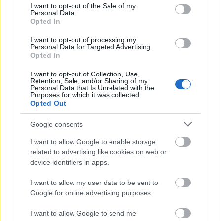
consent section.
I want to opt-out of the Sale of my
Personal Data.
Opted In
ασφαλιστικά ταμεία,
I want to opt-out of processing my
Personal Data for Targeted Advertising.
δήμους,
Opted In
I want to opt-out of Collection, Use,
Retention, Sale, and/or Sharing of my
εφορίες,
Personal Data that Is Unrelated with the
Purposes for which it was collected.
Opted Out
νοσοκομεία και δομές υγείας,
Google consents
σχολικές και διοικητικές υπηρεσίες.
I want to allow Google to enable storage
related to advertising like cookies on web or
device identifiers in apps.
Οι πολίτες καλούνται να ενημερώνονται εγκαίρως
για τη λειτουργία των υπηρεσιών που τους
I want to allow my user data to be sent to
Google for online advertising purposes.
ενδιαφέρουν, καθώς σε πολλές περιπτώσεις
ενδέχεται να υπάρξουν καθυστερήσεις ή αναστολή
I want to allow Google to send me