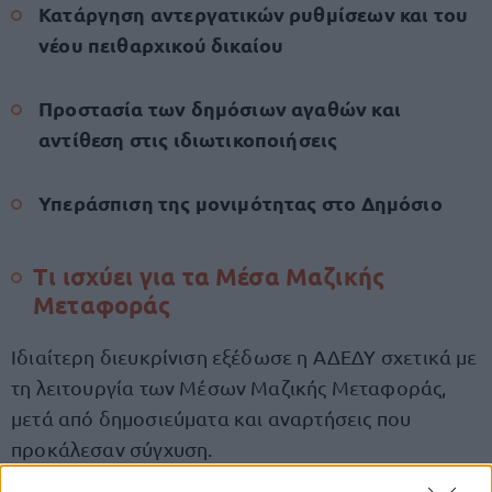
Κατάργηση αντεργατικών ρυθμίσεων και του
νέου πειθαρχικού δικαίου
Προστασία των δημόσιων αγαθών και
αντίθεση στις ιδιωτικοποιήσεις
Υπεράσπιση της μονιμότητας στο Δημόσιο
Τι ισχύει για τα Μέσα Μαζικής
Μεταφοράς
Ιδιαίτερη διευκρίνιση εξέδωσε η ΑΔΕΔΥ σχετικά με
τη λειτουργία των Μέσων Μαζικής Μεταφοράς,
μετά από δημοσιεύματα και αναρτήσεις που
προκάλεσαν σύγχυση.