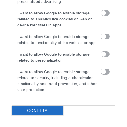
personalized advertising.
εξυπηρέτησης.
I want to allow Google to enable storage
related to analytics like cookies on web or
device identifiers in apps.
ΑΣΕΠ: Πιστοποίηση Αγγλικών σε
μόνο 2 ημέρες στα χέρια σας
I want to allow Google to enable storage
related to functionality of the website or app.
I want to allow Google to enable storage
related to personalization.
I want to allow Google to enable storage
ΑΣΕΠ: Εξ αποστάσεως η πιο Εύκολη
related to security, including authentication
functionality and fraud prevention, and other
Πιστοποίηση Υπολογιστών σε 2
user protection.
μέρες
CONFIRM