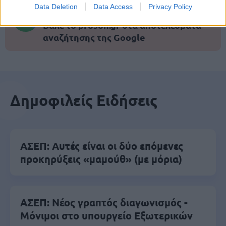
Μάθε πρώτος όλες τις σημαντικές
Data Deletion
Data Access
Privacy Policy
ειδήσεις.
Βάλε το proson.gr στα αποτελέσματα
αναζήτησης της Google
Δημοφιλείς Ειδήσεις
ΑΣΕΠ: Αυτές είναι οι δύο επόμενες
προκηρύξεις «μαμούθ» (με μόρια)
ΑΣΕΠ: Νέος γραπτός διαγωνισμός -
Μόνιμοι στο υπουργείο Εξωτερικών