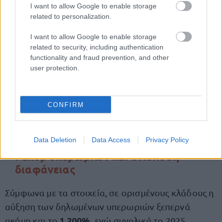
I want to allow Google to enable storage
Διοικητικές και γραφειακές δραστηριότητες
related to personalization.
Logistics και αποθήκευση
I want to allow Google to enable storage
related to security, including authentication
functionality and fraud prevention, and other
Επισκευές
user protection.
Διαχείριση νερού και λυμάτων
CONFIRM
Τυχερά παιχνίδια
Data Deletion
Data Access
Privacy Policy
Ρεκόρ υπερωριών και ενίσχυση
διαφάνειας
Σύμφωνα με τα στοιχεία, σε ορισμένους κλάδους η
αύξηση των δηλωμένων υπερωριών ξεπερνά
1.200%
ακόμη και το
, ενώ συνολικά το 2025