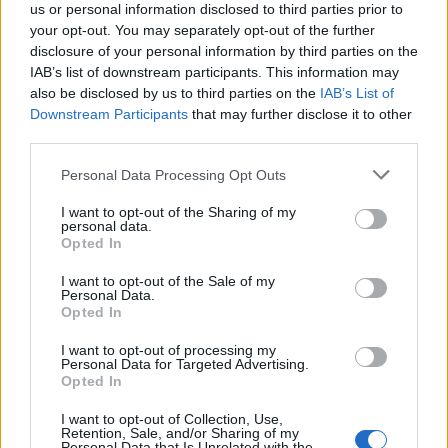
us or personal information disclosed to third parties prior to
Η επέκταση θα γίνει σε δύο πιλοτικές φάσεις και
your opt-out. You may separately opt-out of the further
476.000
αναμένεται να καλύψει περίπου
disclosure of your personal information by third parties on the
εργαζόμενους
.
IAB’s list of downstream participants. This information may
also be disclosed by us to third parties on the
IAB’s List of
Downstream Participants
that may further disclose it to other
Με την ολοκλήρωση των επεκτάσεων, το σύστημα
third parties.
2,5 εκατομμύρια
εκτιμάται ότι θα αφορά έως και
Please note that this website/app uses one or more Google
Personal Data Processing Opt Outs
εργαζόμενους
.
services and may gather and store information including but
not limited to your visit or usage behaviour. You may click to
I want to opt-out of the Sharing of my
personal data.
grant or deny consent to Google and its third-party tags to
Opted In
Οι νέοι κλάδοι που εντάσσονται στο
use your data for below specified purposes in below Google
σύστημα
consent section.
I want to opt-out of the Sale of my
Personal Data.
Opted In
Πρώτη πιλοτική φάση (έως 11 Οκτωβρίου
I want to opt-out of processing my
Personal Data for Targeted Advertising.
2026)
Opted In
Περιλαμβάνει:
I want to opt-out of Collection, Use,
Retention, Sale, and/or Sharing of my
Personal Data that Is Unrelated with the