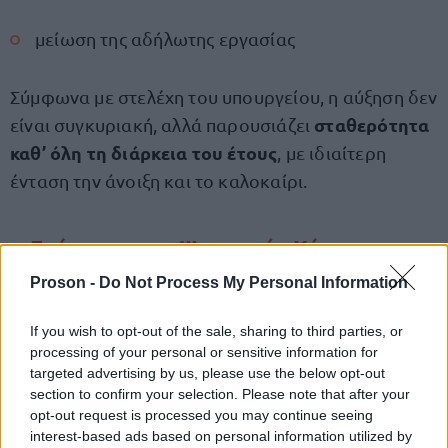
μείωση της αδήλωτης εργασίας
Σύμφωνα με στελέχη του υπουργείου, η αύξηση δεν
σταθερότητα
είναι συγκυριακή, αλλά παρουσιάζει
καθ’ όλη τη διάρκεια του έτους
, με ιδιαίτερη
ένταση την άνοιξη και το καλοκαίρι.
Επέκταση της Ψηφιακής Κάρτας
Εργασίας
Proson -
Do Not Process My Personal Information
Η κυβέρνηση προχωρά σε νέα φάση επέκτασης της
If you wish to opt-out of the sale, sharing to third parties, or
Ψηφιακής Κάρτας Εργασίας
, με στόχο την
processing of your personal or sensitive information for
targeted advertising by us, please use the below opt-out
καθολική εφαρμογή της σε περισσότερους
section to confirm your selection. Please note that after your
κλάδους της οικονομίας.
opt-out request is processed you may continue seeing
interest-based ads based on personal information utilized by