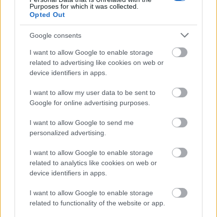
Purposes for which it was collected.
Υγεία (νοσοκομεία, διαγνωστικά κέντρα)
Opted Out
Google consents
Κέντρα αισθητικής και κομμωτήρια
I want to allow Google to enable storage
related to advertising like cookies on web or
Υπηρεσίες καθαρισμού
device identifiers in apps.
I want to allow my user data to be sent to
Τηλεπικοινωνίες και υποστήριξη απασχόλησης
Google for online advertising purposes.
I want to allow Google to send me
Δεύτερη πιλοτική φάση (29 Ιουνίου – 15
personalized advertising.
Νοεμβρίου 2026)
I want to allow Google to enable storage
related to analytics like cookies on web or
Εντάσσονται:
device identifiers in apps.
I want to allow Google to enable storage
Συμβουλευτικές υπηρεσίες και διαφήμιση
related to functionality of the website or app.