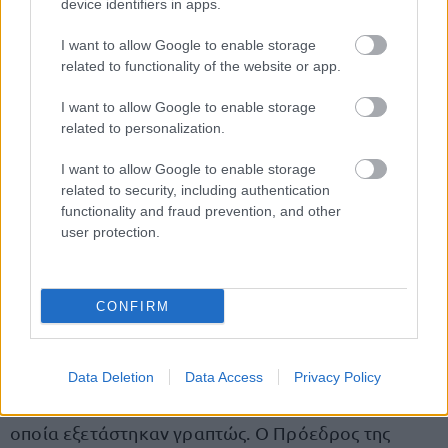
device identifiers in apps.
Την ημέρα των εξετάσεων συνέρχεται η Επιτροπή,
I want to allow Google to enable storage
εγκρίνει κατά πλειοψηφία δύο από τα θέματα αυτά
related to functionality of the website or app.
και ο Πρόεδρος αυτής, ενώπιον όλων των μελών
I want to allow Google to enable storage
της Επιτροπής, διενεργεί κλήρωση και το θέμα που
related to personalization.
εξάγεται από την κληρωτίδα για κάθε κατηγορία
I want to allow Google to enable storage
τίθεται στις εξετάσεις. Τα αποτελέσματα του
related to security, including authentication
πρώτου σταδίου ανακοινώνονται το αργότερο
functionality and fraud prevention, and other
μέχρι το τέλος του μηνός Οκτωβρίου 2026 και
user protection.
αναρτώνται στην ιστοσελίδα της Σχολής.
επιτυχόντες του πρώτου σταδίου
Οι
CONFIRM
συμμετέχουν στο δεύτερο
.
προφορική
Το δεύτερο στάδιο περιλαμβάνει
Data Deletion
Data Access
Privacy Policy
εξέταση των υποψηφίων
, σε αντικείμενα στα
οποία εξετάστηκαν γραπτώς. Ο Πρόεδρος της