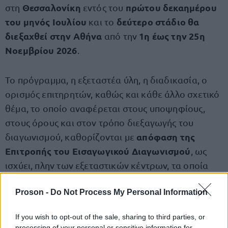
Θεσσαλονίκη
πρώτου δεκαημέρου
στη
εντός του
του μηνός Ιουλίου
δεύτερο στάδιο θα
και το
διεξαχθεί στην Αθήνα
1η έως την 25η
από την
Νοεμβρίου 2026
.
Το πρόγραμμα, η εξεταστέα ύλη, η διαδικασία, ο
ορισμός επιτηρητών, καθώς και κάθε άλλο σχετικό
θέμα, το οποίο αναφέρεται στους υποψηφίους,
στους όρους και στον τρόπο διεξαγωγής του
απόφαση της
διαγωνισμού, καθορίζονται με
Επιτροπής του Εισαγωγικού Διαγωνισμού
, ως
ισχύει, πλην των εξεταστικών κέντρων, τα οποία
ορίζονται από τη Σχολή. Οι αποφάσεις της
Proson -
Do Not Process My Personal Information
Επιτροπής του Εισαγωγικού Διαγωνισμού
αναρτώνται στην ιστοσελίδα του Υπουργείου
If you wish to opt-out of the sale, sharing to third parties, or
Δικαιοσύνης και της Σχολής.
processing of your personal or sensitive information for