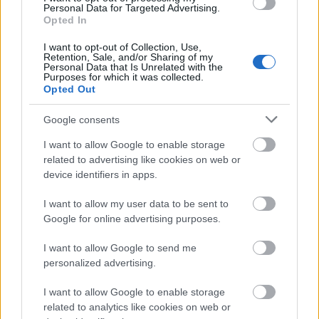
Personal Data for Targeted Advertising.
Opted In
στοιχεία δικαίου, ιδίως συνταγματικού και
δικονομικού.
I want to opt-out of Collection, Use,
Retention, Sale, and/or Sharing of my
Personal Data that Is Unrelated with the
Purposes for which it was collected.
βαθμολογούνται από τους
Τα θέματα της περ. β’
Opted Out
δικαστικούς λειτουργούς
και τα θέματα των περ.
Google consents
μέλη της Επιτροπής
α’ και γ’ από όλα τα
.
I want to allow Google to enable storage
related to advertising like cookies on web or
Πρόεδρος της Επιτροπής
Ο
του Εισαγωγικού
device identifiers in apps.
Διαγωνισμού κατανέμει την εξέταση των
αντικειμένων κατά τέτοιο τρόπο, ώστε σε κάθε
I want to allow my user data to be sent to
Google for online advertising purposes.
εξεταζόμενο αντικείμενο να αντιστοιχούν δύο
βαθμολογητές. Οι βαθμολογητές προετοιμάζουν ο
I want to allow Google to send me
personalized advertising.
καθένας από δύο θέματα για το αντικείμενο που
πρόκειται να βαθμολογήσουν για κάθε κατηγορία
I want to allow Google to enable storage
εξεταζόμενων.
related to analytics like cookies on web or