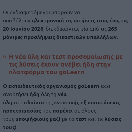
Οι ενδιαφερόμενοι μπορούν να
ηλεκτρονικά τις αιτήσεις τους έως τις
υποβάλουν
20 Ιουνίου 2026
265
, διεκδικώντας μία από τις
μόνιμες προσλήψεις δικαστικών υπαλλήλων
.
H νέα ύλη και τεστ προσομοίωσης με
τις λύσεις έχουν ανέβει ήδη στην
πλατφόρμα του goLearn
Ο εκπαιδευτικός οργανισμός goLearn
έχει
ήδη
νέα
αναρτήσει
όλη τη
ύλη
πλαίσιο
εντατικής εξ αποστάσεως
στο
της
προετοιμασίας
παρέχει
που
σε όλους
υποψήφιους μαζί
τεστ
λύσεις
τους
με τα
και τις
τους!