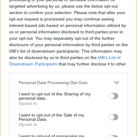
targeted advertising by us, please use the below opt-out
section to confirm your selection. Please note that after your
γραπτή
Το πρώτο στάδιο εξέτασης περιλαμβάνει
opt-out request is processed you may continue seeing
εξέταση
, με τη μορφή γραπτού δοκιμίου ή
interest-based ads based on personal information utilized by
θεμάτων πολλαπλής επιλογής, στα εξής
us or personal information disclosed to third parties prior to
your opt-out. You may separately opt-out of the further
αντικείμενα:
disclosure of your personal information by third parties on the
IAB’s list of downstream participants. This information may
Θέμα γενικής παιδείας,
also be disclosed by us to third parties on the
IAB’s List of
Downstream Participants
that may further disclose it to other
third parties.
θέμα σχετικό με την οργάνωση και λειτουργία
των δικαστηρίων και των εισαγγελιών που
Please note that this website/app uses one or more Google
Personal Data Processing Opt Outs
services and may gather and store information including but
περιλαμβάνει στοιχεία του Κώδικα Δικαστικών
not limited to your visit or usage behaviour. You may click to
I want to opt-out of the Sharing of my
Υπαλλήλων (ν. 4798/2021, Α’ 68), του Κώδικα
personal data.
grant or deny consent to Google and its third-party tags to
Opted In
Οργανισμού Δικαστηρίων και Κατάστασης
use your data for below specified purposes in below Google
consent section.
Δικαστικών Λειτουργών (ν. 4938/2022, Α’ 109),
I want to opt-out of the Sale of my
Personal Data.
όπως ισχύουν και του Οργανικού Νόμου του
Opted In
Ελεγκτικού Συνεδρίου (ν. 4820/2021, Α’ 130) και
I want to opt-out of processing my