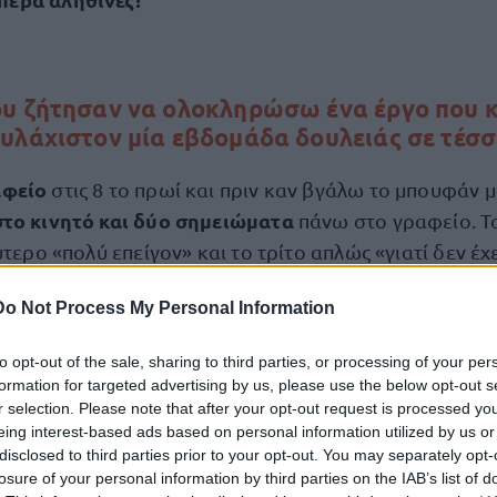
ου ζήτησαν να ολοκληρώσω ένα έργο που 
υλάχιστον μία εβδομάδα δουλειάς σε τέσσ
αφείο
στις 8 το πρωί και πριν καν βγάλω το μπουφάν μ
στο κινητό και δύο σημειώματα
πάνω στο γραφείο. Τ
ύτερο «πολύ επείγον» και το τρίτο απλώς «γιατί δεν έχε
Do Not Process My Personal Information
μέρα δεν είχε καν ξεκινήσε
 και γέλασα μόνος μου. Η
to opt-out of the sale, sharing to third parties, or processing of your per
formation for targeted advertising by us, please use the below opt-out s
είχα προσληφθεί για μία συγκεκριμένη θέση
r selection. Please note that after your opt-out request is processed y
πως
. Στ
eing interest-based ads based on personal information utilized by us or
θυνος επικοινωνίας, ψυχολόγος, τεχνικός υποστήριξης
disclosed to third parties prior to your opt-out. You may separately opt-
θρωπος που θα έφταιγε για όλα
. Αν κάτι πήγαινε καλ
losure of your personal information by third parties on the IAB’s list of