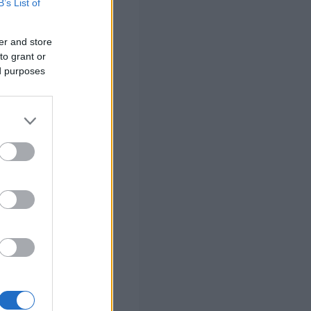
B’s List of
και κοιτούσαν
er and store
to grant or
τούσε
ed purposes
Όταν τόλμησα να
ες λύσεις»
.
ειλα καφέ, μετά
μου είχαν
α: «Αφού το
σσότερα».
 δουλειές, όσο
ν τα όριά σου
.