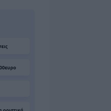
σεις
500ευρο
α οριστικά