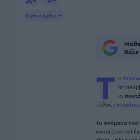
Σχετικά Άρθρα
Μάθε 
Βάλε
Τ
Proso
ο
περιλαμ
συντ
οι
Ιστορίες 
τίτλος:
ονόματα των
Τα
έχ
αναφέρονται)
είναι...
πέρα για