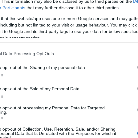
. This information may also be disclosed by us to third parties on the
IA
κής δουλειάς. Αν κάτι πήγαινε στραβά, όλοι γύριζαν 
Participants
that may further disclose it to other third parties.
 that this website/app uses one or more Google services and may gath
including but not limited to your visit or usage behaviour. You may click 
να ολοκληρώσω ένα έργο που κανονικά απαι
ήτησαν
 to Google and its third-party tags to use your data for below specifi
α εβδομάδα δουλειάς
. Το ήθελαν σε τέσσερις ώρες. 
ogle consent section.
«Μην μας λες προβλήματα, βρ
νατο, η απάντηση ήταν:
l Data Processing Opt Outs
γά. Δεν σήκωσα καν το κεφάλι από την οθόνη. Παρήγγ
o opt-out of the Sharing of my personal data.
 μετά άλλον έναν. Στις δέκα το βράδυ παρέδωσα ό,τι 
In
o opt-out of the Sale of my Personal Data.
In
περίμενα έστω ένα «μπράβο»
ρα
. Αντί γι' αυτό, άκουσ
γορα, σημαίνει ότι μπορούμε να σου αναθέτουμε περι
to opt-out of processing my Personal Data for Targeted
ing.
In
 κατάλαβα κάτι που άργησα πολύ να μάθω: σε κάποιες
o opt-out of Collection, Use, Retention, Sale, and/or Sharing
τόσο περισσότερο δοκιμάζου
εικνύεις ότι αντέχεις,
ersonal Data that Is Unrelated with the Purposes for which it
lected.