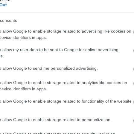
Out
να φοβάμαι να δείξω ότι είμαι ικανός
έθηκα
, γιατί ήξ
consents
περισσότερη πίεση
εν θα ήταν η αναγνώριση, αλλά
.
o allow Google to enable storage related to advertising like cookies on
evice identifiers in apps.
ρά που συνειδητοποίησα πως η εργασιακή τρέλα δεν ε
ε κάνουν να πιστεύεις ότι πρέπει συνεχώς να αποδεικνύ
o allow my user data to be sent to Google for online advertising
τικότητα δεν θα είναι ποτέ αρκετό
.
s.
to allow Google to send me personalized advertising.
ρία εργασιακής τρέλας
έστειλε στο proson.gr ο Α.Κ.
o allow Google to enable storage related to analytics like cookies on
evice identifiers in apps.
ς μπορείτε να τις βρίσκετε κάθε Δευτέρα στην αντίστοι
εργασιακής τρέλας
.
o allow Google to enable storage related to functionality of the website
τε να μας στείλετε και εσείς στο e-
o allow Google to enable storage related to personalization.
on.gr
, ιστορίες εργασιακής τρέλας που έχετε βιώσει γι
o allow Google to enable storage related to security, including