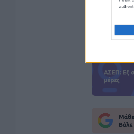
authenti
ΑΣΕΠ: Πισ
ΑΣΕΠ: Εξ 
μέρες
Μάθε 
Βάλε