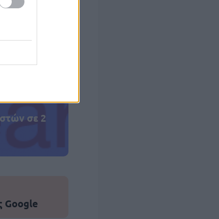
 σας
στών σε 2
ς Google