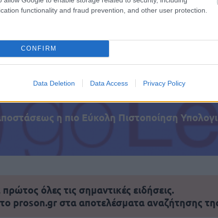
cation functionality and fraud prevention, and other user protection.
τοποίηση Αγγλικών σε μόνο 2 ημέρες στα χέρια
CONFIRM
Data Deletion
Data Access
Privacy Policy
αποστάσεως η πιο Εύκολη Πιστοποίηση Υπολογι
πρώτος όλες τις σημαντικές ειδήσεις.
 το proson.gr στα αποτελέσματα αναζήτησης τη