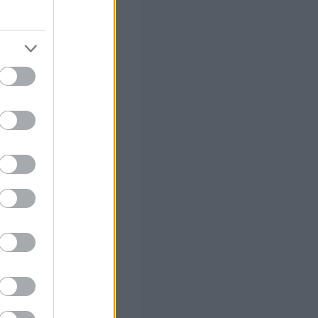
ερα ότι η
ίναι οι πολλές
εις την αξία σου,
χη
α να τις