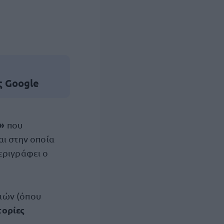
ς Google
ς»
που
αι στην οποία
εριγράφει ο
ειών (όπου
τορίες