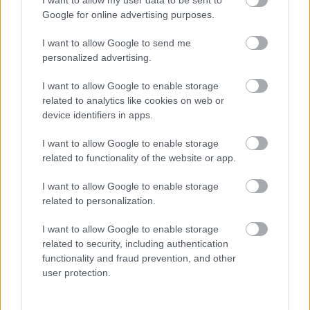
I want to allow my user data to be sent to
Google for online advertising purposes.
I want to allow Google to send me
personalized advertising.
Μάθε πρώτος όλες τις σημαντικές
I want to allow Google to enable storage
ειδήσεις.
related to analytics like cookies on web or
Βάλε το proson.gr στα αποτελέσματα
device identifiers in apps.
αναζήτησης της Google
I want to allow Google to enable storage
related to functionality of the website or app.
I want to allow Google to enable storage
related to personalization.
Δημοφιλείς Ειδήσεις
I want to allow Google to enable storage
related to security, including authentication
functionality and fraud prevention, and other
ΑΣΕΠ: Αυτές είναι οι δύο επόμενες
user protection.
προκηρύξεις «μαμούθ» (με μόρια)