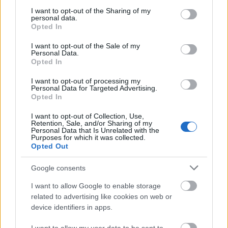
εργασιακής τρέλας
services and may gather and store information including but
.
not limited to your visit or usage behaviour. You may click to
I want to opt-out of the Sharing of my
personal data.
grant or deny consent to Google and its third-party tags to
Opted In
Μπορείτε αν θέλετε να μας στείλετε και εσείς στο
use your data for below specified purposes in below Google
consent section.
info@proson.gr
e-mail:
, ιστορίες εργασιακής
I want to opt-out of the Sale of my
Personal Data.
τρέλας που έχετε βιώσει για να τις δημοσιεύσουμε!
Opted In
I want to opt-out of processing my
Personal Data for Targeted Advertising.
Opted In
ΑΣΕΠ: Πιστοποίηση Αγγλικών σε
I want to opt-out of Collection, Use,
μόνο 2 ημέρες στα χέρια σας
Retention, Sale, and/or Sharing of my
Personal Data that Is Unrelated with the
Purposes for which it was collected.
Opted Out
Google consents
I want to allow Google to enable storage
ΑΣΕΠ: Εξ αποστάσεως η πιο Εύκολη
related to advertising like cookies on web or
Πιστοποίηση Υπολογιστών σε 2
device identifiers in apps.
μέρες