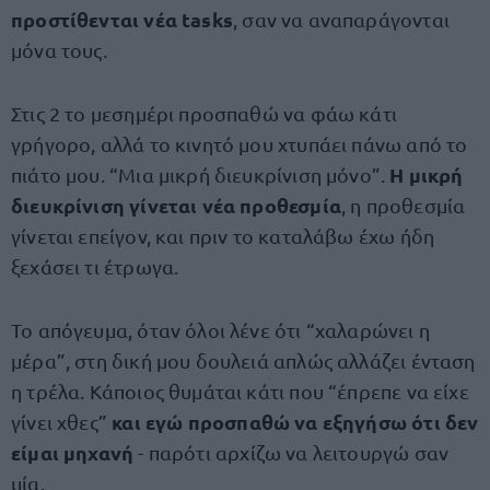
προστίθενται νέα tasks
, σαν να αναπαράγονται
μόνα τους.
Στις 2 το μεσημέρι προσπαθώ να φάω κάτι
γρήγορο, αλλά το κινητό μου χτυπάει πάνω από το
Η μικρή
πιάτο μου. “Μια μικρή διευκρίνιση μόνο”.
διευκρίνιση γίνεται νέα προθεσμία
, η προθεσμία
γίνεται επείγον, και πριν το καταλάβω έχω ήδη
ξεχάσει τι έτρωγα.
Το απόγευμα, όταν όλοι λένε ότι “χαλαρώνει η
μέρα”, στη δική μου δουλειά απλώς αλλάζει ένταση
η τρέλα. Κάποιος θυμάται κάτι που “έπρεπε να είχε
και εγώ προσπαθώ να εξηγήσω ότι δεν
γίνει χθες”
είμαι μηχανή
- παρότι αρχίζω να λειτουργώ σαν
μία.