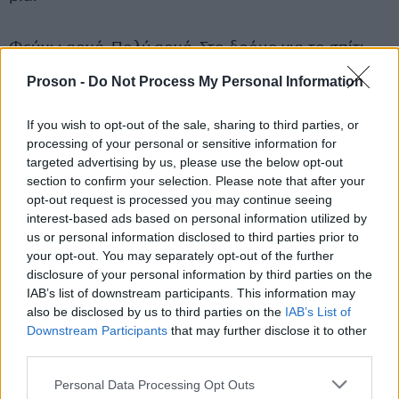
Φεύγω αργά. Πολύ αργά. Στο δρόμο για το σπίτι
νιώθω ότι το κεφάλι μου συνεχίζει να κάνει
Proson -
Do Not Process My Personal Information
meetings χωρίς εμένα. Και όταν τελικά ξαπλώνω,
σκέφτομαι ότι αύριο θα είναι “πιο οργανωμένα τα
If you wish to opt-out of the sale, sharing to third parties, or
πράγματα”.
processing of your personal or sensitive information for
targeted advertising by us, please use the below opt-out
section to confirm your selection. Please note that after your
αύριο
Αλλά βαθιά μέσα μου ξέρω την αλήθεια:
opt-out request is processed you may continue seeing
interest-based ads based on personal information utilized by
απλώς θα έχει περισσότερα emails
.
us or personal information disclosed to third parties prior to
your opt-out. You may separately opt-out of the further
ιστορία εργασιακής τρέλας
Τη σημερινή
έστειλε
disclosure of your personal information by third parties on the
IAB’s list of downstream participants. This information may
στο proson.gr η Χ.Γ.
also be disclosed by us to third parties on the
IAB’s List of
Downstream Participants
that may further disclose it to other
Τις νέες ιστορίες μπορείτε να τις βρίσκετε κάθε
third parties.
Ιστορίες
Δευτέρα στην αντίστοιχη στήλη:
Please note that this website/app uses one or more Google
Personal Data Processing Opt Outs