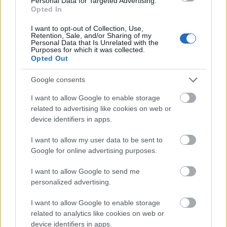
Personal Data for Targeted Advertising.
Opted In
Προσωπικός Βοηθός: Ανοίγουν οι
I want to opt-out of Collection, Use,
αιτήσεις στις 24 Αυγούστου – Τι
Retention, Sale, and/or Sharing of my
Personal Data that Is Unrelated with the
αλλάζει στο πρόγραμμα
Purposes for which it was collected.
Opted Out
Google consents
Σωφρονιστικά καταστήματα: 416
I want to allow Google to enable storage
προσλήψεις χωρίς πτυχίο - Πού κάνετε
related to advertising like cookies on web or
αίτηση
device identifiers in apps.
I want to allow my user data to be sent to
Google for online advertising purposes.
Νέος «Κηφισός» 40 χιλιομέτρων: Ο
δρόμος που φιλοδοξεί να λύσει το
I want to allow Google to send me
personalized advertising.
κυκλοφοριακό στην Αθήνα
I want to allow Google to enable storage
related to analytics like cookies on web or
device identifiers in apps.