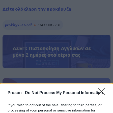
Δείτε ολόκληρη την προκήρυξη
prokiryxi-16.pdf
634.12 KB - PDF
ΑΣΕΠ: Πιστοποίηση Αγγλικών σε
μόνο 2 ημέρες στα χέρια σας
ΑΣΕΠ: Εξ αποστάσεως η πιο Εύκολη
Proson -
Do Not Process My Personal Information
Πιστοποίηση Υπολογιστών σε 2
μέρες
If you wish to opt-out of the sale, sharing to third parties, or
processing of your personal or sensitive information for