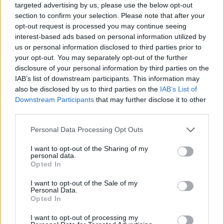
targeted advertising by us, please use the below opt-out
section to confirm your selection. Please note that after your
opt-out request is processed you may continue seeing
interest-based ads based on personal information utilized by
Μάθε πρώτος όλες τις σημαντικές
us or personal information disclosed to third parties prior to
ειδήσεις.
your opt-out. You may separately opt-out of the further
Βάλε το proson.gr στα αποτελέσματα
disclosure of your personal information by third parties on the
αναζήτησης της Google
IAB’s list of downstream participants. This information may
also be disclosed by us to third parties on the
IAB’s List of
Downstream Participants
that may further disclose it to other
third parties.
Please note that this website/app uses one or more Google
Personal Data Processing Opt Outs
Δημοφιλείς Ειδήσεις
services and may gather and store information including but
not limited to your visit or usage behaviour. You may click to
I want to opt-out of the Sharing of my
personal data.
grant or deny consent to Google and its third-party tags to
Opted In
use your data for below specified purposes in below Google
consent section.
I want to opt-out of the Sale of my
ΟΠΕΚΑ: Μηνιαίο επίδομα έως 210
Personal Data.
ευρώ - Πώς θα τα πάρετε
Opted In
I want to opt-out of processing my