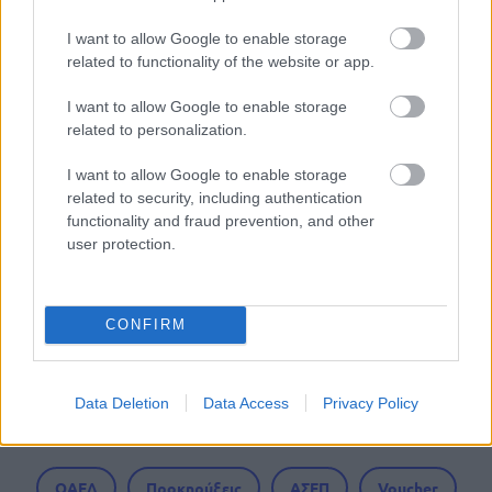
Tags
I want to allow Google to enable storage
related to functionality of the website or app.
Θέσεις εργασίας
Σχολικοί καθαριστές
I want to allow Google to enable storage
related to personalization.
Προσλήψεις
Προσλήψεις σε Δήμους
ΟΤΑ
I want to allow Google to enable storage
Αυτοδιοίκηση
Σχολεία
related to security, including authentication
functionality and fraud prevention, and other
user protection.
CONFIRM
Εργασία
Data Deletion
Data Access
Privacy Policy
ΟΑΕΔ
Προκηρύξεις
ΑΣΕΠ
Voucher