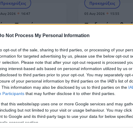
Προκηρύξεις
Προκηρύξεις
 Αυγ 2026
16:47
05 Αυγ 2026
15:55
ήμος Παιονίας -
Παιδικοί σταθμοί
ροσλήψεις σε
Προσλήψεις στο
Do Not Process My Personal Information
αιδικούς σταθμούς:
Δήμο Φιλοθέης -
πό αύριο οι αιτήσεις
Ψυχικού
to opt-out of the sale, sharing to third parties, or processing of your per
formation for targeted advertising by us, please use the below opt-out s
r selection. Please note that after your opt-out request is processed y
eing interest-based ads based on personal information utilized by us or
disclosed to third parties prior to your opt-out. You may separately opt-
Προκηρύξεις
losure of your personal information by third parties on the IAB’s list of
. This information may also be disclosed by us to third parties on the
IA
 Αυγ 2026
13:08
05 
Participants
that may further disclose it to other third parties.
ήμος Αγίας Παρασκευής: Νέες
Χα
 that this website/app uses one or more Google services and may gath
ροσλήψεις χωρίς πτυχίο - Πού
Νέ
including but not limited to your visit or usage behaviour. You may click 
άνετε αίτηση
 to Google and its third-party tags to use your data for below specifi
ogle consent section.