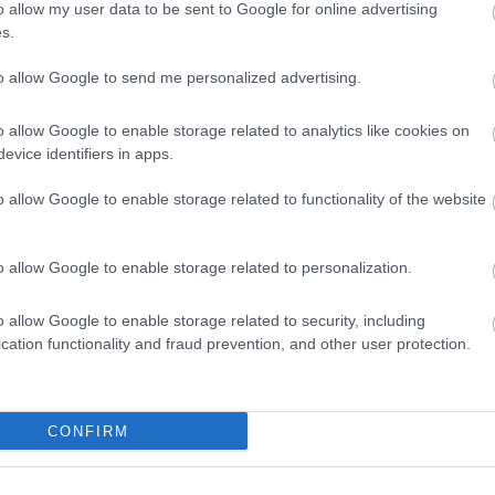
o allow my user data to be sent to Google for online advertising
Προκηρύξεις
Προκηρύξεις
s.
 Αυγ 2026
14:42
04 Αυγ 2026
14:36
to allow Google to send me personalized advertising.
ήμος Αρχαίας
Αττική: 49 προσλ
λυμπίας: 16
στον Δήμο Ταύρο
o allow Google to enable storage related to analytics like cookies on
ροσλήψεις χωρίς
Μοσχάτου
evice identifiers in apps.
τυχίο σε σχολεία -
o allow Google to enable storage related to functionality of the website
εκινούν οι αιτήσεις
o allow Google to enable storage related to personalization.
o allow Google to enable storage related to security, including
Προκηρύξεις
cation functionality and fraud prevention, and other user protection.
 Αυγ 2026
11:30
04 
ήμος Αγίου Νικολάου: 11
Δή
CONFIRM
ροσλήψεις και χωρίς πτυχίο
σε