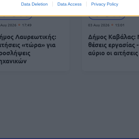
Data Deletion
Data Access
Privacy Policy
Προκηρύξεις
Προκηρύξεις
 Αυγ 2026
17:49
03 Αυγ 2026
15:01
ήμος Λαυρεωτικής:
Δήμος Καβάλας: 
ιτήσεις «τώρα» για
θέσεις εργασίας 
ροσλήψεις
αύριο οι αιτήσεις
ηχανικών
δοποίηση