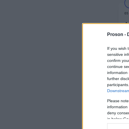
05
Δ
Π
Proson -
π
Α
If you wish 
sensitive in
confirm you
continue se
information 
further disc
participants
05
Downstream 
Δ
Please note
π
information 
κ
deny consent
in below Go