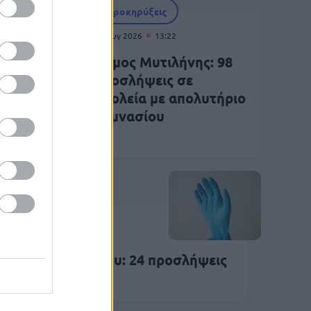
Προκηρύξεις
04 Αυγ 2026
13:22
ήψεις
Δήμος Μυτιλήνης: 98
υ -
προσλήψεις σε
σχολεία με απολυτήριο
γυμνασίου
Προκηρύξεις
Αυγ 2026
10:28
μος Μυλοποτάμου: 24 προσλήψεις
 σχολεία