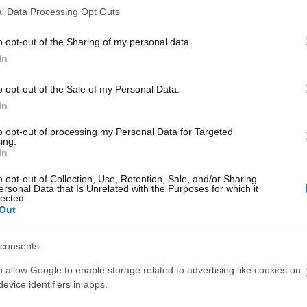
l Data Processing Opt Outs
Προκηρύξεις
Προκηρύξεις
o opt-out of the Sharing of my personal data.
 Αυγ 2026
12:21
05 Αυγ 2026
12:05
In
ροσλήψεις χωρίς
Αττική: 11 προσλ
o opt-out of the Sale of my Personal Data.
τυχίο στον Δήμο
στον Δήμο Αγίου
In
άξου
Δημητρίου
to opt-out of processing my Personal Data for Targeted
ing.
In
o opt-out of Collection, Use, Retention, Sale, and/or Sharing
Προκηρύξεις
ersonal Data that Is Unrelated with the Purposes for which it
lected.
 Αυγ 2026
04:30
04 
Out
νοικτές 2.246 θέσεις εργασίας σε 41
Δή
consents
ήμους της Ελλάδας
απ
o allow Google to enable storage related to advertising like cookies on
evice identifiers in apps.