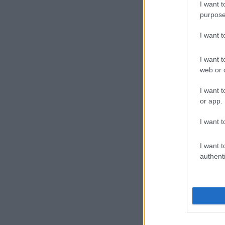
I want t
purpose
04
I want 
Δ
Ο
I want t
π
web or d
π
I want t
Ξ
or app.
I want t
I want t
authenti
04
Δ
π