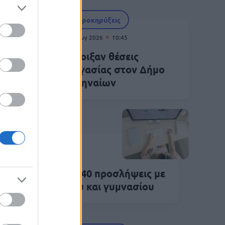
Προκηρύξεις
05 Αυγ 2026
10:45
ήψεις
Άνοιξαν θέσεις
εργασίας στον Δήμο
Αθηναίων
Προκηρύξεις
Αυγ 2026
15:34
μος Αριστοτέλη: 40 προσλήψεις με
ολυτήριο λυκείου και γυμνασίου