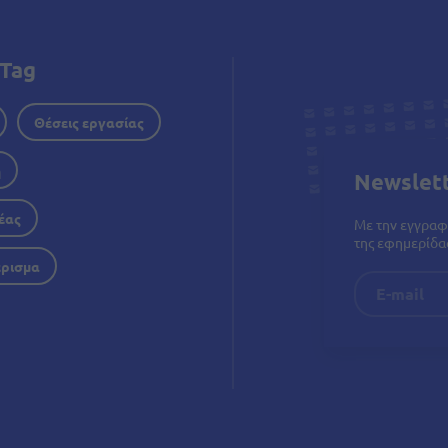
Tag
Θέσεις εργασίας
η
Newslet
έας
Με την εγγραφ
της εφημερίδας
έρισμα