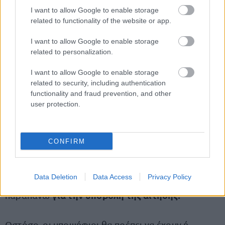
I want to allow Google to enable storage
related to functionality of the website or app.
Μερικά από τα πρόσθετα απαραίτητα προσόντα
που ζητούνται συχνότερα (αν όχι πάντα!) στις
I want to allow Google to enable storage
related to personalization.
προκηρύξεις του ΑΣΕΠ
γνώση της
αγγλικής γλώσσας
είναι η
(καλή, πολύ
I want to allow Google to enable storage
γνώση χειρισμού
καλή ή άριστη) καθώς και η
related to security, including authentication
functionality and fraud prevention, and other
Ηλεκτρονικού
Υπολογιστή
.
user protection.
Το proson.gr, αφού μελέτησε προσεκτικά την
προκήρυξη, ενημερώνει τους ενδιαφερόμενους
CONFIRM
που θέλουν να συμμετάσχουν στον διαγωνισμό
ΔΕΝ είναι απαραίτητο
ότι
να κατέχουν κάποιο
Data Deletion
Data Access
Privacy Policy
από πρόσθετα προσόντα που αναφέρθηκαν
για την υποβολή της αίτησης!
παραπάνω
Ωστόσο, οι υποψήφιοι θα πρέπει να έχουν ή