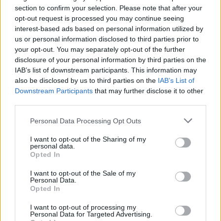
για το παράβολο
)
section to confirm your selection. Please note that after your
opt-out request is processed you may continue seeing
interest-based ads based on personal information utilized by
Μετά τον διαγωνισμό τι
us or personal information disclosed to third parties prior to
your opt-out. You may separately opt-out of the further
disclosure of your personal information by third parties on the
Οι επιτυχόντες του γραπτού διαγωνισμού θα
IAB’s list of downstream participants. This information may
μπουν, βάσει της συνολικής τους βαθμολογίας
also be disclosed by us to third parties on the
IAB’s List of
σε πίνακες
και κατά φθίνουσα σειρά,
Downstream Participants
that may further disclose it to other
third parties.
κατάταξης
ανά κατηγορία και κλάδο ή ειδικότητα.
Σε αυτό το σημείο, και αφού το ΑΣΕΠ εκδώσει τους
Please note that this website/app uses one or more Google
Personal Data Processing Opt Outs
services and may gather and store information including but
οριστικούς πίνακες κατάταξης, θα έχει
not limited to your visit or usage behaviour. You may click to
I want to opt-out of the Sharing of my
ολοκληρωθεί το πρώτο στάδιο του διαγωνισμού.
personal data.
grant or deny consent to Google and its third-party tags to
Opted In
use your data for below specified purposes in below Google
consent section.
I want to opt-out of the Sale of my
Στη συνέχεια, οι επιτυχόντες του πρώτου σταδίου
Personal Data.
στο δεύτερο στάδιο
δύναται να συμμετάσχουν,
,
Opted In
δηλαδή σε προκηρύξεις πλήρωσης θέσεων
I want to opt-out of processing my
Personal Data for Targeted Advertising.
θα
αντίστοιχων κλάδων ή ειδικοτήτων που