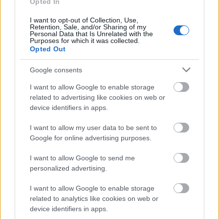
Opted In
εκδίδουν οι διάφοροι φορείς του δημοσίου.
I want to opt-out of Collection, Use,
Στο δεύτερο στάδιο
, οι προκηρύξεις θα
Retention, Sale, and/or Sharing of my
Personal Data that Is Unrelated with the
εκδίδονται από δήμους, υπουργεία, περιφέρειες,
Purposes for which it was collected.
οργανισμούς, ΔΕΚΟ, ΝΠΔΔ, κλπ.
Opted Out
Google consents
Τι ισχύει με τα πρόσθετα προσόντα
I want to allow Google to enable storage
related to advertising like cookies on web or
Οι επιτυχόντες του πρώτου σταδίου θα μπορούν να
device identifiers in apps.
συμμετάσχουν στις προκηρύξεις αυτές και να έχουν
I want to allow my user data to be sent to
μόνο εφόσον
μία πιθανότητα για διορισμό,
Google for online advertising purposes.
διαθέτουν εκείνη τη χρονική στιγμή και τα τυχόν
I want to allow Google to send me
απαιτούμενα πρόσθετα προσόντα
που θα
personalized advertising.
ζητούνται στις προκηρύξεις που θα δημοσιεύουν οι
φορείς του ευρύτερου δημόσιου τομέα
I want to allow Google to enable storage
related to analytics like cookies on web or
(ενδεικτικά: γνώση Η/Υ, γνώση ξένης γλώσσας,
device identifiers in apps.
εμπειρία).