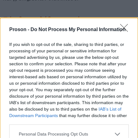
Πώς θα προλάβετε να πάρετε την
Πιστοποίηση Αγγλικών - Μόνο ένας
Proson -
Do Not Process My Personal Information
τρόπος υπάρχει
If you wish to opt-out of the sale, sharing to third parties, or
Ελλάδα να
Ο μόνος τρόπος να προλάβετε στην
processing of your personal or sensitive information for
targeted advertising by us, please use the below opt-out
πάρετε Εύκολα και άμεσα (ΜΕΣΑ ΣΕ 2 ΗΜΕΡΕΣ)
section to confirm your selection. Please note that after your
πριν κλείσουν οι αιτήσεις την Πιστοποίηση
opt-out request is processed you may continue seeing
πολύ εύκολη
Αγγλικών για τα νοσοκομεία είναι η
interest-based ads based on personal information utilized by
us or personal information disclosed to third parties prior to
Πιστοποίηση Αγγλικών της goLearn
your opt-out. You may separately opt-out of the further
disclosure of your personal information by third parties on the
ΚΑΝΤΕ ΑΙΤΗΣΗ ΕΔΩ ΚΑΙ ΜΟΝΟ ΜΕ 95 ΕΥΡΩ
IAB’s list of downstream participants. This information may
also be disclosed by us to third parties on the
IAB’s List of
μπορείτε να πάρετε το Proficiency ή το Lower για
Downstream Participants
that may further disclose it to other
την προκήρυξη των Νοσοκομείων
third parties.
Please note that this website/app uses one or more Google
Personal Data Processing Opt Outs