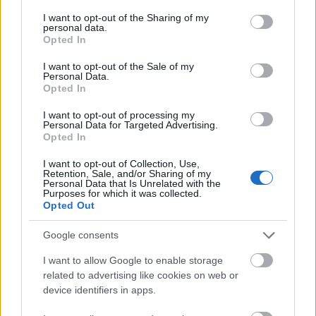
Από το σπίτι σας εύκολα (Πλήρως
services and may gather and store information including but
not limited to your visit or usage behaviour. You may click to
I want to opt-out of the Sharing of my
αναγνωρισμένη και με ΔΙΑ ΒΙΟΥ ΙΣΧΥ)
personal data.
grant or deny consent to Google and its third-party tags to
Opted In
use your data for below specified purposes in below Google
consent section.
Μόνο στην golearn προλαβαίνετε
I want to opt-out of the Sale of my
Personal Data.
να πάρετε την Πιστοποίηση
Opted In
Υπολογιστών άμεσα και ΕΥΚΟΛΑ
I want to opt-out of processing my
Personal Data for Targeted Advertising.
Opted In
Μέσα σε
λίγες μόνο ημέρες ΚΑΙ ΠΡΙΝ
I want to opt-out of Collection, Use,
ΚΛΕΙΣΟΥΝ ΟΙ ΑΙΤΗΣΕΙΣ για την
Retention, Sale, and/or Sharing of my
Personal Data that Is Unrelated with the
προκήρυξη
μπορείτε να λάβετε πολύ
Purposes for which it was collected.
Opted Out
ΕΥΚΟΛΑ την
πιστοποίηση γνώσης
ηλεκτρονικού υπολογιστή
Google consents
I want to allow Google to enable storage
related to advertising like cookies on web or
Λάβετε το ΑΠΑΡΑΙΤΗΤΟ ΤΥΠΙΚΟ
device identifiers in apps.
ΠΡΟΣΟΝ της Πιστοποίησης Υπολογιστών