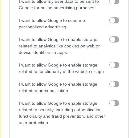
I want to allow my user data to be sent to
ELIC εύκολα και ευέλικτα (Μόνο
Google for online advertising purposes.
85 ευρώ)
σε 2 μόλις ημέρες
I want to allow Google to send me
personalized advertising.
Έρχονται 3.712 προσλήψεις στα
νοσοκομεία
I want to allow Google to enable storage
related to analytics like cookies on web or
device identifiers in apps.
3.712 προσλήψεις στα
Ακόμα, έρχονται συνολικά
νοσοκομεία.
«τραπέζι» του ΑΣΕΠ
Ειδικότερα, στο
I want to allow Google to enable storage
μεγάλος
βρίσκεται και επισήμως ο επόμενος
related to functionality of the website or app.
διαγωνισμός για τα νοσοκομεία
, στον οποία θα
I want to allow Google to enable storage
μπορούν να δηλώσουν συμμετοχή μόνο απόφοιτοι
related to personalization.
Τριτοβάθμιας Εκπαίδευσης. Η νέα προκήρυξη για
I want to allow Google to enable storage
817 θέσεις εργασίας
τα νοσοκομεία θα περιέχει
,
related to security, including authentication
τις οποίες θα μπορούν να διεκδικήσουν απόφοιτοι
functionality and fraud prevention, and other
user protection.
Πανεπιστημιακής και Τεχνολογικής Εκπαίδευσης.