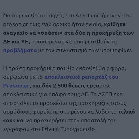
Να σημειωθεί ότι πηγές του ΑΣΕΠ επισήμαναν στο
ρίθηκε
proson.gr πως ενώ αρχικά ήταν ενιαία, κ
αναγκαίο να «σπάσει» στα δύο η προκήρυξη των
ΔΕ και ΥΕ,
προκειμένου να αποφευχθούν τα
προβλήματα
με τον συνωστισμό των υποψηφίων.
Η πρώτη προκήρυξη που θα εκδοθεί θα αφορά,
αποκλειστικό ρεπορτάζ του
σύμφωνα με το
Proson.gr
σχεδόν 2.500 θέσεις
,
εργασίας
αποκλειστικά για απόφοιτους ΔΕ. Το ΑΣΕΠ έχει
αποστείλει το προσχέδιο της προκήρυξης στους
τελικό
αρμόδιους φορείς, προκειμένου να λάβει το
οκ
«
» και να προχωρήσει στην αποστολή του
εγγράφου στο Εθνικό Τυπογραφείο.