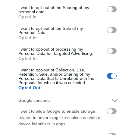
services and may gather and store information including but
Αγγλικής Γλώσσας
από το
αναγνωρισμένη
not limited to your visit or usage behaviour. You may click to
I want to opt-out of the Sharing of my
personal data.
ΑΣΕΠ,
εκπαιδευτικός
που παρέχει ο
grant or deny consent to Google and its third-party tags to
Opted In
use your data for below specified purposes in below Google
οργανισμός GoLearn
.
consent section.
I want to opt-out of the Sale of my
Personal Data.
Opted In
Τα Πλεονεκτήματα της πιο εύκολης στην
Ελλάδα
online Πιστοποίησης Αγγλικών του
I want to opt-out of processing my
Personal Data for Targeted Advertising.
GoLearn
Opted In
I want to opt-out of Collection, Use,
εξ αποστάσεως σε
Μπορείτε να την πάρετε
Retention, Sale, and/or Sharing of my
Personal Data that Is Unrelated with the
ΜΟΝΟ 2 ημέρες
Purposes for which it was collected.
Opted Out
Δίνετε τηλεξέταση από το δωμάτιο του σπιτιού
Google consents
σας
I want to allow Google to enable storage
related to advertising like cookies on web or
ΔΕΝ χρειάζεται διάβασμα
device identifiers in apps.
Παίρνετε Mock Tests (τεστ προσομοίωσης της