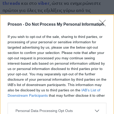
threads
viber
και στο
, ώστε να ενημερώνεστε
πρώτοι για όλες τις εξελίξεις γύρω από τις
προκηρύξεις ΑΣΕΠ.
Proson -
Do Not Process My Personal Information
ΥΠΟΨΗΦΙΟΙ Δ.Ε.: Λάβετε από τώρα+90
If you wish to opt-out of the sale, sharing to third parties, or
μόρια για να εξασφαλίσετε τον διορισμό
processing of your personal or sensitive information for
targeted advertising by us, please use the below opt-out
σας - Η ΠΙΟ ΕΥΚΟΛΗ ΠΙΣΤΟΠΟΙΗΣΗ
section to confirm your selection. Please note that after your
ΑΓΓΛΙΚΩΝ
opt-out request is processed you may continue seeing
interest-based ads based on personal information utilized by
Όπως φαίνεται αναλυτικά παραπάνω, η γνώση της
us or personal information disclosed to third parties prior to
your opt-out. You may separately opt-out of the further
ξένης γλώσσας μπορεί να εξασφαλίσει στους
disclosure of your personal information by third parties on the
υποψήφιους έως και +90 μόρια και να τους
IAB’s list of downstream participants. This information may
«εκτινάξει» στην κατάταξη τους. Εάν λοιπόν δεν
also be disclosed by us to third parties on the
IAB’s List of
Downstream Participants
that may further disclose it to other
κατέχετε πιστοποίηση ξένης γλώσσας μπορείτε
third parties.
τώρα πολύ εύκολα να λάβετε πολύ εύκολα
Please note that this website/app uses one or more Google
Πιστοποίηση της
την
Personal Data Processing Opt Outs