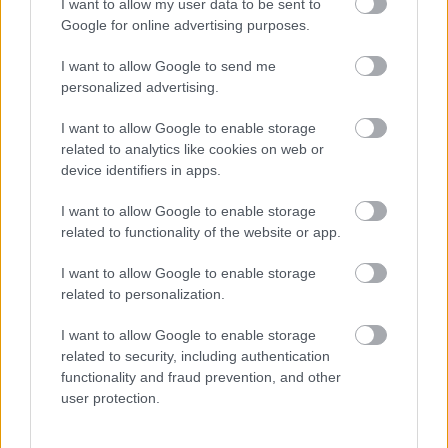
I want to allow my user data to be sent to
εξέτασης)
Google for online advertising purposes.
I want to allow Google to send me
Μαθαίνετε τον βαθμό σας λίγα λεπτά μετά το
personalized advertising.
ηλεκτρονικό τεστ
I want to allow Google to enable storage
Δίνετε όποτε θέλετε
related to analytics like cookies on web or
device identifiers in apps.
Εύκολη Εξ αποστάσεως Πιστοποίηση
I want to allow Google to enable storage
related to functionality of the website or app.
Αγγλικών στα χέρια σας σε 2 ημέρες
I want to allow Google to enable storage
related to personalization.
ΑΣΕΠ: Πιστοποίηση Αγγλικών σε
I want to allow Google to enable storage
μόνο 2 ημέρες στα χέρια σας
related to security, including authentication
functionality and fraud prevention, and other
user protection.