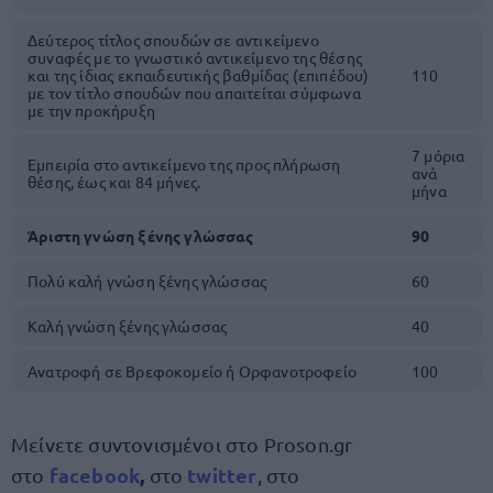
Δεύτερος τίτλος σπουδών σε αντικείμενο
συναφές με το γνωστικό αντικείμενο της θέσης
και της ίδιας εκπαιδευτικής βαθμίδας (επιπέδου)
110
με τον τίτλο σπουδών που απαιτείται σύμφωνα
με την προκήρυξη
7 μόρια
Εμπειρία στο αντικείμενο της προς πλήρωση
ανά
θέσης, έως και 84 μήνες.
μήνα
Άριστη γνώση ξένης γλώσσας
90
Πολύ καλή γνώση ξένης γλώσσας
60
Καλή γνώση ξένης γλώσσας
40
Ανατροφή σε Βρεφοκομείο ή Ορφανοτροφείο
100
Μείνετε συντονισμένοι στο Proson.gr
facebook
,
twitte
r
στο
στο
, στο