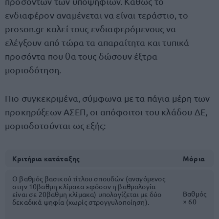
προσόντων των υποψηφίων. Καθώς το
ενδιαφέρον αναμένεται να είναι τεράστιο, το
proson.gr καλεί τους ενδιαφερόμενους να
ελέγξουν από τώρα τα απαραίτητα και τυπικά
προσόντα που θα τους δώσουν έξτρα
μοριοδότηση.
Πιο συγκεκριμένα, σύμφωνα με τα πάγια μέρη των
προκηρύξεων ΑΣΕΠ, οι απόφοιτοι του κλάδου ΔΕ,
μοριοδοτούνται ως εξής:
Κριτήρια κατάταξης
Μόρια
Ο βαθμός βασικού τίτλου σπουδών (αναγόμενος
στην 10βαθμη κλίμακα εφόσον η βαθμολογία
Βαθμός
είναι σε 20βαθμη κλίμακα) υπολογίζεται με δύο
× 60
δεκαδικά ψηφία (χωρίς στρογγυλοποίηση).