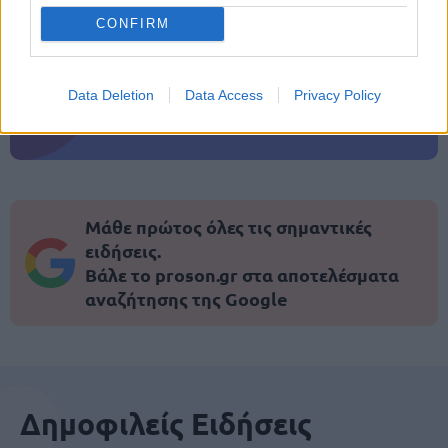
CONFIRM
ΑΣΕΠ: Εξ αποστάσεως η πιο Εύκολη
Πιστοποίηση Υπολογιστών σε 2
Data Deletion
Data Access
Privacy Policy
μέρες
Μάθε πρώτος όλες τις σημαντικές
ειδήσεις.
Βάλε το proson.gr στα αποτελέσματα
αναζήτησης της Google
Δημοφιλείς Ειδήσεις