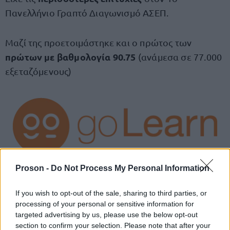
Πανελλήνιο Γραπτό Διαγωνισμό ΑΣΕΠ.
Μαζί της προετοιμάστηκε και ο πρώτος των
πρώτων με βαθμολογία 90.75
(ανάμεσα σε 77.000
εξεταζόμενους)
Proson -
Do Not Process My Personal Information
Προετοιμασία με την σφραγίδα
If you wish to opt-out of the sale, sharing to third parties, or
Καθηγητή Δημόσιου Πανεπιστημίου
processing of your personal or sensitive information for
και με την εμπειρία επιμόρφωσης
targeted advertising by us, please use the below opt-out
100.000 ενηλίκων
section to confirm your selection. Please note that after your