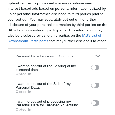
opt-out request is processed you may continue seeing
interest-based ads based on personal information utilized by
εξ αποστασεως και ασύγχρονη προετοιμασία
Η
us or personal information disclosed to third parties prior to
του goLearn, του μεγαλύτερου εκπαιδευτικού
your opt-out. You may separately opt-out of the further
Πανεπιστημιακή
οργανισμού στην Ελλάδα για την
disclosure of your personal information by third parties on the
IAB’s list of downstream participants. This information may
επιμόρφωση ενηλίκων
είναι η μόνη που τελεί υπό
also be disclosed by us to third parties on the
IAB’s List of
εποπτεία καθηγητή δημόσιου Πανεπιστημίου
την
Downstream Participants
that may further disclose it to other
third parties.
Λάβετε ΕΔΩ όλη την ύλη εδώ μαζί με
Please note that this website/app uses one or more Google
Personal Data Processing Opt Outs
services and may gather and store information including but
την προετοιμασία
not limited to your visit or usage behaviour. You may click to
I want to opt-out of the Sharing of my
personal data.
grant or deny consent to Google and its third-party tags to
Opted In
use your data for below specified purposes in below Google
Δεν έχει μείνει πολύς χρόνος (Έκπτωση
consent section.
I want to opt-out of the Sale of my
έως 30 Σεπτεμβρίου 50%)
Personal Data.
Opted In
I want to opt-out of processing my
Personal Data for Targeted Advertising.
Opted In