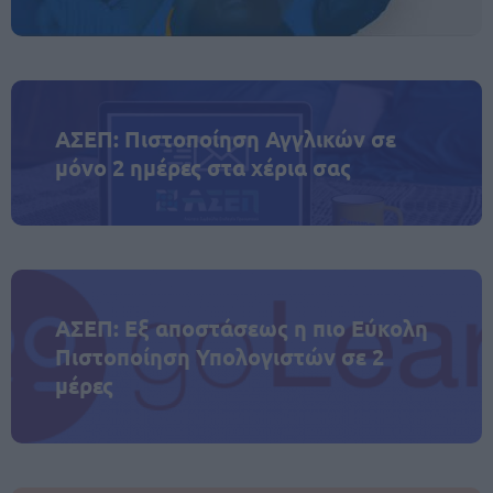
ΑΣΕΠ: Πιστοποίηση Αγγλικών σε
μόνο 2 ημέρες στα χέρια σας
ΑΣΕΠ: Εξ αποστάσεως η πιο Εύκολη
Πιστοποίηση Υπολογιστών σε 2
μέρες