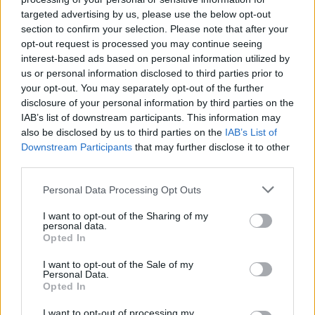
Με τα παραπάνω ο εκπαιδευτικός οργανισμός είναι
targeted advertising by us, please use the below opt-out
ο μόνος στην Ελλάδα που συνεργάζεται
section to confirm your selection. Please note that after your
δημόσια Πανεπιστήμια. Τ
αποκλειστικά με
ην
opt-out request is processed you may continue seeing
προετοιμασία την υπογράφει ο κος Χρήστος
interest-based ads based on personal information utilized by
us or personal information disclosed to third parties prior to
Παναγιωτακόπουλος, καθηγητής του
your opt-out. You may separately opt-out of the further
Πανεπιστημίου Πατρών
και τ.αν.Πρύτανης.
disclosure of your personal information by third parties on the
IAB’s list of downstream participants. This information may
also be disclosed by us to third parties on the
IAB’s List of
Με δύο κλικ θα λάβετε την ύλη με 80%
Downstream Participants
that may further disclose it to other
έκπτωση και το εντατικό πρόγραμμα
third parties.
προετοιμασίας
Please note that this website/app uses one or more Google
Personal Data Processing Opt Outs
services and may gather and store information including but
Όσοι είναι πτυχιούχοι ΑΕΙ - ΤΕΙ για να
not limited to your visit or usage behaviour. You may click to
I want to opt-out of the Sharing of my
personal data.
grant or deny consent to Google and its third-party tags to
διοριστούν στο Δημόσιο πλέον θα γίνεται ώς επί
Opted In
use your data for below specified purposes in below Google
το πλείστον μόνο από Διαγωνισμό!
consent section.
I want to opt-out of the Sale of my
Personal Data.
Opted In
Στον 2ο Διαγωνισμό πλησιάζουμε άμεσα καθώς ο
I want to opt-out of processing my