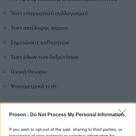
Τεστ επαγωγικού συλλογισμού
Τεστ αντίληψης χώρου
Σημειώσεις καθηγητών
Τεστ όλων των δεξιοτήτων
Γενική Θεωρία
Ψυχομετρικά τεστ
Η μόνη προετοιμασία που υπογράφει
τ.αν.Πρύτανης κορυφαίου Δημόσιου
Proson -
Do Not Process My Personal Information
Πανεπιστημίου
If you wish to opt-out of the sale, sharing to third parties, or
processing of your personal or sensitive information for