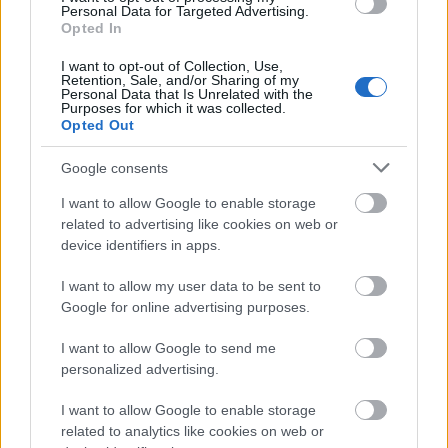
νόμος αναφέρει οτι η διεξαγωγή του γίνεται 2
Personal Data for Targeted Advertising.
χρόνια μετά τον προηγούμενο 2Γ/2022
Opted In
I want to opt-out of Collection, Use,
Retention, Sale, and/or Sharing of my
Αυτό ήταν το τηλεοπτικό σποτ της προετοιμασίας
Personal Data that Is Unrelated with the
Purposes for which it was collected.
1,5 εκατομμύριο άτομα στην
που το είδαν
Opted Out
Τηλεόραση
Google consents
I want to allow Google to enable storage
Αποκτήστε όλη την ύλη και την
related to advertising like cookies on web or
προετοιμασία - Πάρτε και ένα
device identifiers in apps.
ΔΩΡΕΑΝ τεστ προσομοίωσης
I want to allow my user data to be sent to
Google for online advertising purposes.
I want to allow Google to send me
personalized advertising.
I want to allow Google to enable storage
related to analytics like cookies on web or