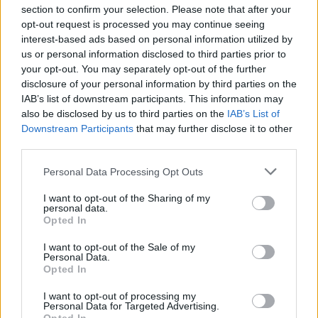
section to confirm your selection. Please note that after your
opt-out request is processed you may continue seeing
Κάνουμε τις αιτήσεις έγκυρα και έγκαιρα για
interest-based ads based on personal information utilized by
us or personal information disclosed to third parties prior to
10.000 ενδιαφερόμενους κάθε χρόνο
your opt-out. You may separately opt-out of the further
disclosure of your personal information by third parties on the
IAB’s list of downstream participants. This information may
Προσληφθείτε τώρα ΕΔΩ με το
also be disclosed by us to third parties on the
IAB’s List of
Proson.gr
Downstream Participants
that may further disclose it to other
third parties.
Please note that this website/app uses one or more Google
Personal Data Processing Opt Outs
services and may gather and store information including but
ΑΣΕΠ: Πιστοποίηση Αγγλικών σε
not limited to your visit or usage behaviour. You may click to
I want to opt-out of the Sharing of my
μόνο 2 ημέρες στα χέρια σας
personal data.
grant or deny consent to Google and its third-party tags to
Opted In
use your data for below specified purposes in below Google
consent section.
I want to opt-out of the Sale of my
Personal Data.
Opted In
I want to opt-out of processing my
ΑΣΕΠ: Εξ αποστάσεως η πιο Εύκολη
Personal Data for Targeted Advertising.