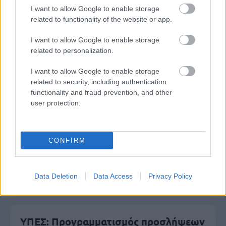
I want to allow Google to enable storage
σύνταξη – Ποιοι δικαιούνται τα
related to functionality of the website or app.
χρήματα
I want to allow Google to enable storage
related to personalization.
Πυροσβεστική Σχολή: Νέος
I want to allow Google to enable storage
κανονισμός για δόκιμους – Τι αλλάζει
related to security, including authentication
functionality and fraud prevention, and other
σε διαμονή, σίτιση και πρακτική
user protection.
εκπαίδευση
CONFIRM
ΔΥΠΑ: Ευκαιρία συνταξιοδότησης για
8.000 ανέργους άνω των 55 ετών –
Ξεκίνησαν οι αιτήσεις
Data Deletion
Data Access
Privacy Policy
ΥΠΕΣ: Προγραμματισμός προσλήψεων