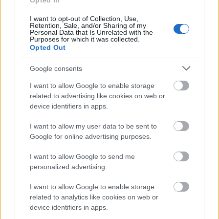
Opted In
Πιστοποίηση Υπολογιστών σε 2
μέρες
I want to opt-out of Collection, Use,
Retention, Sale, and/or Sharing of my
Personal Data that Is Unrelated with the
Purposes for which it was collected.
Opted Out
Google consents
Μάθε πρώτος όλες τις σημαντικές
I want to allow Google to enable storage
ειδήσεις.
related to advertising like cookies on web or
Βάλε το proson.gr στα αποτελέσματα
device identifiers in apps.
αναζήτησης της Google
I want to allow my user data to be sent to
Google for online advertising purposes.
I want to allow Google to send me
personalized advertising.
Δημοφιλείς Ειδήσεις
I want to allow Google to enable storage
related to analytics like cookies on web or
device identifiers in apps.
e-ΕΦΚΑ: Έως 846 ευρώ επιπλέον στη