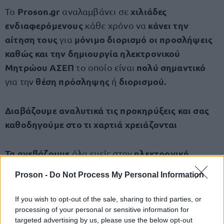
Proson.gr
χιλιάδες
Το
αναλαμβάνει σε
ενδιαφερόμενους
κάνει την
κάθε χρόνο να
αίτηση τους
μόνιμο διορισμό οι προσλήψεις
για
καθώς και την δημιουργία ηλεκτρονικού
Μητρώου ΑΣΕΠ
πολύ σημαντικό
το οποίο είναι
θέση πρόσληψης
διορισμού.
για την
ή
Διαβάζουμε αναλυτικά τις προκηρύξεις και σας
καθοδηγούμε στο τι χαρτιά χρειάζονται
Τα ανεβάζουμε
ηλεκτρονική
όλα εμείς στην
πλατφόρμα
κάθε φορέα ΧΩΡΙΣ ΛΑΘΗ,
του
Proson -
Do Not Process My Personal Information
έγκυρα
έγκαιρα
"κλειδώσετε"
και
για να
την
πρόσληψη ή τον διορισμό
οποιοδήποτε
σε
If you wish to opt-out of the sale, sharing to third parties, or
φορέα
δημοσίου
οποιαδήποτε
του
και σε
processing of your personal or sensitive information for
targeted advertising by us, please use the below opt-out
προκήρυξη.