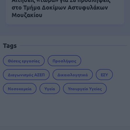
στο Τμήμα Δοκίμων Αστυφυλάκων
Mουζακίου
Tags
Θέσεις εργασίας
Προσλήψεις
Διαγωνισμός ΑΣΕΠ
Δικαιολογητικά
ΕΣΥ
Νοσοκομεία
Υγεία
Υπουργείο Υγείας