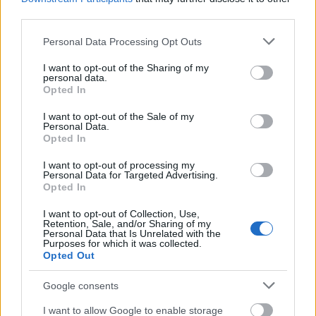
Ερωτήματος > Γενικές διευκρινίσεις ή
third parties.
τηλεφωνικά (2131319100, Επιλογή 2), τις
Please note that this website/app uses one or more Google
Personal Data Processing Opt Outs
εργάσιμες ημέρες και ώρες 08:00 μέχρι 14:00.
services and may gather and store information including but
not limited to your visit or usage behaviour. You may click to
I want to opt-out of the Sharing of my
personal data.
grant or deny consent to Google and its third-party tags to
Opted In
Σε κάθε περίπτωση, κρίνεται απαραίτητο οι
use your data for below specified purposes in below Google
consent section.
συμβουλεύονται
υποψήφιοι να
τις συχνές
I want to opt-out of the Sale of my
Personal Data.
ερωτήσεις και τα εγχειρίδια χρήσης (Βοήθεια →
Opted In
Συχνές Ερωτήσεις ή Εγχειρίδια Χρήσης) πριν την
I want to opt-out of processing my
επικοινωνία τους με το ΑΣΕΠ.
Personal Data for Targeted Advertising.
Opted In
Δείτε
ΕΔΩ
τον πίνακα υποψηφίων
.
I want to opt-out of Collection, Use,
Retention, Sale, and/or Sharing of my
Personal Data that Is Unrelated with the
Purposes for which it was collected.
Opted Out
ΑΣΕΠ: Πιστοποίηση Αγγλικών σε
Google consents
μόνο 2 ημέρες στα χέρια σας
I want to allow Google to enable storage