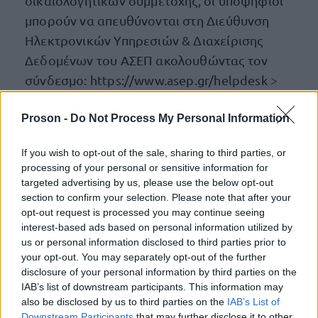
δικαιολογητικών συμμετοχής, οι υποψήφιοι
μπορούν να απευθύνονται στη Διεύθυνση
Ηλεκτρονικών Υπηρεσιών & Διαχείρισης
Δεδομένων του ΑΣΕΠ ακολουθώντας τον
σύνδεσμο: https://www.asep.gr/helpdesk >
Δημιουργία Ερωτήματος > Τεχνικές ερωτήσεις ή
Proson -
τηλεφωνικά (2131319100 - Επιλογή 3) τις
Do Not Process My Personal Information
εργάσιμες ημέρες κατά τις ώρες 08:00 μέχρι
If you wish to opt-out of the sale, sharing to third parties, or
20:00, τις αργίες κατά τις ώρες 10:00 μέχρι 16:00
processing of your personal or sensitive information for
εξαιρουμένης της 1ης Μαΐου 2026.
targeted advertising by us, please use the below opt-out
section to confirm your selection. Please note that after your
γενικές διευκρινίσεις
Για
σχετικά με την
opt-out request is processed you may continue seeing
interest-based ads based on personal information utilized by
Προκήρυξη και τη συμμετοχή σε αυτή οι
us or personal information disclosed to third parties prior to
υποψήφιοι μπορούν να απευθύνονται στο
your opt-out. You may separately opt-out of the further
Τμήμα Εξυπηρέτησης Πολιτών του ΑΣΕΠ
disclosure of your personal information by third parties on the
IAB’s list of downstream participants. This information may
ακολουθώντας τον σύνδεσμο:
also be disclosed by us to third parties on the
IAB’s List of
https://www.asep.gr/helpdesk > Δημιουργία
Downstream Participants
that may further disclose it to other