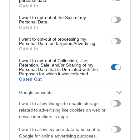
personal data.
grant or deny consent to Google and its third-party tags to
Opted In
Μηχανικών
use your data for below specified purposes in below Google
consent section.
I want to opt-out of the Sale of my
Personal Data.
ΠΕ Μηχανικών Ειδ. ΠΕ Μηχανολόγων
Opted In
Μηχανικών
I want to opt-out of processing my
Personal Data for Targeted Advertising.
ΠΕ Μηχανικών Ειδ. ΠΕ Πολιτικών Μηχανικών
Opted In
I want to opt-out of Collection, Use,
ΠΕ Μηχανικών Ειδ. ΠΕ Χημικών Μηχανικών
Retention, Sale, and/or Sharing of my
Personal Data that Is Unrelated with the
Purposes for which it was collected.
ΠΕ Οδοντιατρικής Ειδ. ΠΕ Οδοντιάτρων
Opted Out
ΠΕ Παιδαγωγών Πρώιμης Παιδικής Ηλικίας Ειδ.
Google consents
ΠΕ Παιδαγωγών Πρώιμης Παιδικής Ηλικίας
I want to allow Google to enable storage
related to advertising like cookies on web or
ΠΕ Περιβάλλοντος Ειδ. ΠΕ Μετεωρολόγων
device identifiers in apps.
I want to allow my user data to be sent to
ΠΕ Περιβάλλοντος Ειδ. ΠΕ Περιβάλλοντος
Google for online advertising purposes.