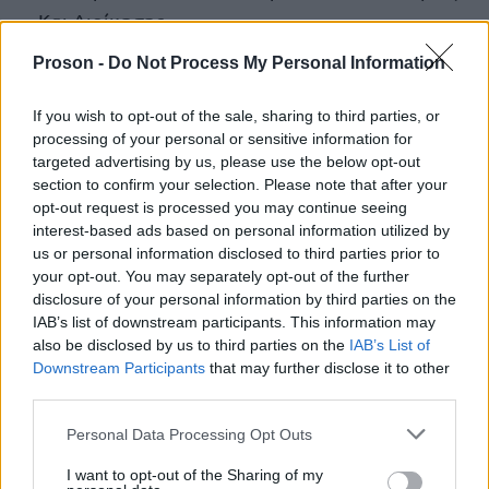
Και Διοίκησης
Proson -
Do Not Process My Personal Information
ΠΕ Μηχανικών Ειδ. ΠΕ Μηχανικών Ορυκτών
Πόρων
If you wish to opt-out of the sale, sharing to third parties, or
processing of your personal or sensitive information for
ΠΕ Μηχανικών Ειδ. ΠΕ Μηχανικών Παραγωγής
targeted advertising by us, please use the below opt-out
Και Διοίκησης
section to confirm your selection. Please note that after your
opt-out request is processed you may continue seeing
interest-based ads based on personal information utilized by
ΠΕ Μηχανικών Ειδ. ΠΕ Μηχανικών
us or personal information disclosed to third parties prior to
Περιβάλλοντος
your opt-out. You may separately opt-out of the further
disclosure of your personal information by third parties on the
ΠΕ Μηχανικών Ειδ. ΠΕ Μηχανικών Χωροταξίας,
IAB’s list of downstream participants. This information may
also be disclosed by us to third parties on the
IAB’s List of
Πολεοδομίας Και Ανάπτυξης
Downstream Participants
that may further disclose it to other
third parties.
ΠΕ Μηχανικών Ειδ. ΠΕ Μηχανολόγων Και
Please note that this website/app uses one or more Google
Αεροναυπηγών Μηχανικών
Personal Data Processing Opt Outs
services and may gather and store information including but
not limited to your visit or usage behaviour. You may click to
I want to opt-out of the Sharing of my
ΠΕ Μηχανικών Ειδ. ΠΕ Μηχανολόγων