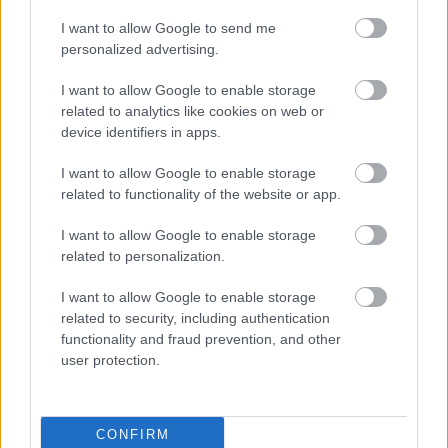
ΠΕ Πληροφορικής Ειδ. ΠΕ Πληροφορικής
I want to allow Google to send me
(Hardware)
personalized advertising.
I want to allow Google to enable storage
ΠΕ Πληροφορικής Ειδ. ΠΕ Πληροφορικής
related to analytics like cookies on web or
(Software)
device identifiers in apps.
ΠΕ Πληροφορικής Ειδ. ΠΕ Πληροφορικής
I want to allow Google to enable storage
related to functionality of the website or app.
(Software-Hardware)
I want to allow Google to enable storage
ΠΕ Στατιστικών Ειδ. ΠΕ Στατιστικών
related to personalization.
ΠΕ Συντηρητών Αρχαιοτήτων Και Έργων Τέχνης
I want to allow Google to enable storage
related to security, including authentication
Ειδ. ΠΕ Συντηρητών Αρχαιοτήτων Και Έργων
functionality and fraud prevention, and other
Τέχνης
user protection.
ΠΕ Σωφρονιστικού Ανηλίκων Ειδ. ΠΕ
Σωφρονιστικού Ανηλίκων
CONFIRM