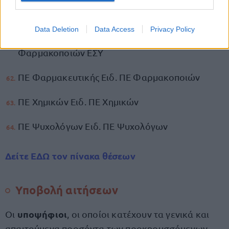
ΠΕ Τελωνειακών Ειδ. ΠΕ Τελωνειακών
Data Deletion
Data Access
Privacy Policy
ΠΕ Φαρμακευτικής Ειδ. ΠΕ Νοσοκομειακών
Φαρμακοποιών ΕΣΥ
ΠΕ Φαρμακευτικής Ειδ. ΠΕ Φαρμακοποιών
ΠΕ Χημικών Ειδ. ΠΕ Χημικών
ΠΕ Ψυχολόγων Ειδ. ΠΕ Ψυχολόγων
Δείτε ΕΔΩ τον πίνακα θέσεων
Υποβολή αιτήσεων
υποψήφιοι
Οι
, οι οποίοι κατέχουν τα γενικά και
απαιτούμενα προσόντα των προκηρυσσόμενων