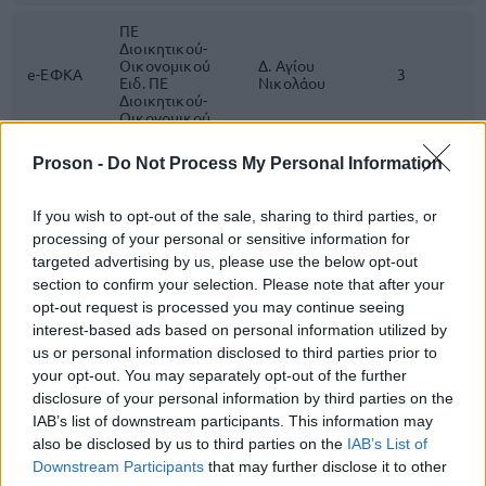
ΠΕ
Διοικητικού-
Οικονομικού
Δ. Αγίου
e-ΕΦΚΑ
3
Ειδ. ΠΕ
Νικολάου
Διοικητικού-
Οικονομικού
ΠΕ
Proson -
Do Not Process My Personal Information
Διοικητικού-
Οικονομικού
e-ΕΦΚΑ
ν. Λέσβος
2
Ειδ. ΠΕ
If you wish to opt-out of the sale, sharing to third parties, or
Διοικητικού-
processing of your personal or sensitive information for
Οικονομικού
targeted advertising by us, please use the below opt-out
section to confirm your selection. Please note that after your
ΠΕ
opt-out request is processed you may continue seeing
Διοικητικού-
Οικονομικού
interest-based ads based on personal information utilized by
e-ΕΦΚΑ
ν. Λευκάδα
2
Ειδ. ΠΕ
us or personal information disclosed to third parties prior to
Διοικητικού-
your opt-out. You may separately opt-out of the further
Οικονομικού
disclosure of your personal information by third parties on the
IAB’s list of downstream participants. This information may
ΠΕ
Διοικητικού-
also be disclosed by us to third parties on the
IAB’s List of
Οικονομικού
Downstream Participants
that may further disclose it to other
e-ΕΦΚΑ
ν. Μύκονος
1
Ειδ. ΠΕ