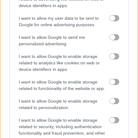
Δ.
Οικονομικού
device identifiers in apps.
e-ΕΦΚΑ
Κερατσινίου-
1
Ειδ. ΠΕ
Δραπετσώνας
Διοικητικού-
Οικονομικού
I want to allow my user data to be sent to
Google for online advertising purposes.
ΠΕ
Διοικητικού-
I want to allow Google to send me
Οικονομικού
e-ΕΦΚΑ
Δ. Κορυδαλλού
1
personalized advertising.
Ειδ. ΠΕ
Διοικητικού-
Οικονομικού
I want to allow Google to enable storage
related to analytics like cookies on web or
ΠΕ
device identifiers in apps.
Διοικητικού-
Οικονομικού
Δ. Νίκαιας-Αγ.
e-ΕΦΚΑ
2
I want to allow Google to enable storage
Ειδ. ΠΕ
Ιωάννη Ρέντη
Διοικητικού-
related to functionality of the website or app.
Οικονομικού
I want to allow Google to enable storage
ΠΕ
related to personalization.
Διοικητικού-
Οικονομικού
e-ΕΦΚΑ
Δ. Πειραιώς
2
Ειδ. ΠΕ
I want to allow Google to enable storage
Διοικητικού-
related to security, including authentication
Οικονομικού
functionality and fraud prevention, and other