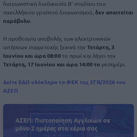
διαγωνιστική διαδικασία Β’ σταδίου του
δεν απαιτείται
πανελλήνιου γραπτού διαγωνισμού,
παράβολο
.
Η προθεσμία υποβολής των ηλεκτρονικών
Τετάρτη, 3
αιτήσεων συμμετοχής ξεκινά την
Ιουνίου και ώρα 08:00
το πρωί
και λήγει την
Τετάρτη, 17 Ιουνίου και ώρα 14:00 το
μεσημέρι.
Δείτε
ΕΔΩ
ολόκληρο το ΦΕΚ
της 2ΓΒ/2026 του
ΑΣΕΠ
ΑΣΕΠ: Πιστοποίηση Αγγλικών σε
μόνο 2 ημέρες στα χέρια σας