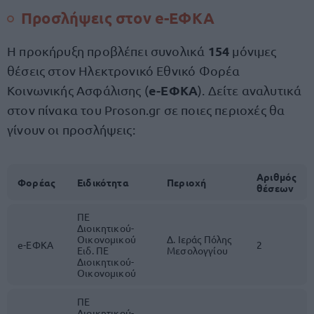
Προσλήψεις στον e-ΕΦΚΑ
154
Η προκήρυξη προβλέπει συνολικά
μόνιμες
θέσεις στον Ηλεκτρονικό Εθνικό Φορέα
e-ΕΦΚΑ
Κοινωνικής Ασφάλισης (
). Δείτε αναλυτικά
στον πίνακα του Proson.gr σε ποιες περιοχές θα
γίνουν οι προσλήψεις:
Αριθμός
Φορέας
Ειδικότητα
Περιοχή
θέσεων
ΠΕ
Διοικητικού-
Οικονομικού
Δ. Ιεράς Πόλης
e-ΕΦΚΑ
2
Ειδ. ΠΕ
Μεσολογγίου
Διοικητικού-
Οικονομικού
ΠΕ
Διοικητικού-