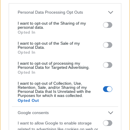
third parties.
Διοικητικού-
Οικονομικού
Please note that this website/app uses one or more Google
Personal Data Processing Opt Outs
services and may gather and store information including but
ΠΕ
Διοικητικού-
not limited to your visit or usage behaviour. You may click to
I want to opt-out of the Sharing of my
personal data.
Οικονομικού
grant or deny consent to Google and its third-party tags to
e-ΕΦΚΑ
ν. Νάξος
2
Opted In
Ειδ. ΠΕ
use your data for below specified purposes in below Google
Διοικητικού-
consent section.
Οικονομικού
I want to opt-out of the Sale of my
Personal Data.
Opted In
ΠΕ
Διοικητικού-
Οικονομικού
I want to opt-out of processing my
e-ΕΦΚΑ
Δ. Γλυφάδας
2
Personal Data for Targeted Advertising.
Ειδ. ΠΕ
Διοικητικού-
Opted In
Οικονομικού
I want to opt-out of Collection, Use,
Retention, Sale, and/or Sharing of my
ΠΕ
Personal Data that Is Unrelated with the
Διοικητικού-
Purposes for which it was collected.
Οικονομικού
e-ΕΦΚΑ
Δ. Καλλιθέας
2
Opted Out
Ειδ. ΠΕ
Διοικητικού-
Οικονομικού
Google consents
I want to allow Google to enable storage
ΠΕ
Διοικητικού-
related to advertising like cookies on web or