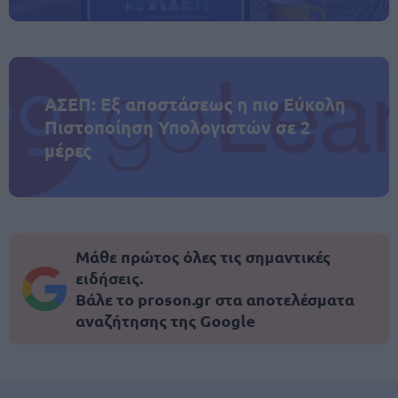
ΑΣΕΠ: Εξ αποστάσεως η πιο Εύκολη
Πιστοποίηση Υπολογιστών σε 2
μέρες
Μάθε πρώτος όλες τις σημαντικές
ειδήσεις.
Βάλε το proson.gr στα αποτελέσματα
αναζήτησης της Google