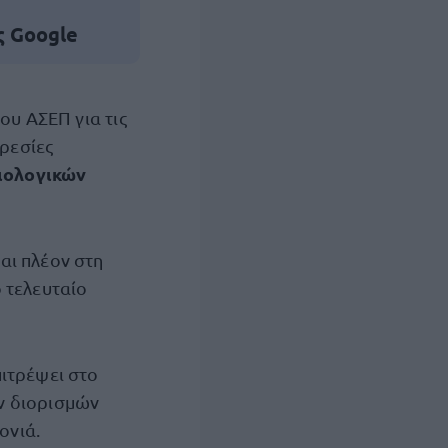
ς Google
ου ΑΣΕΠ για τις
ηρεσίες
ιολογικών
αι πλέον στη
ο τελευταίο
ιτρέψει στο
ν διορισμών
ονιά.