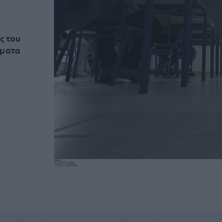
ς του
σματα