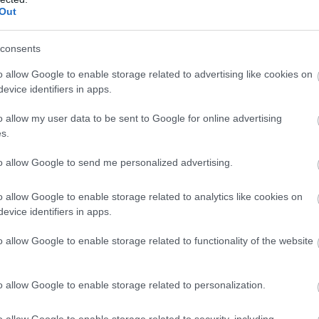
Out
consents
τοποίηση Αγγλικών σε μόνο 2 ημέρες στα χέρια
o allow Google to enable storage related to advertising like cookies on
evice identifiers in apps.
o allow my user data to be sent to Google for online advertising
s.
αποστάσεως η πιο Εύκολη Πιστοποίηση Υπολογι
to allow Google to send me personalized advertising.
o allow Google to enable storage related to analytics like cookies on
evice identifiers in apps.
o allow Google to enable storage related to functionality of the website
πρώτος όλες τις σημαντικές ειδήσεις.
o allow Google to enable storage related to personalization.
 το proson.gr στα αποτελέσματα αναζήτησης τη
o allow Google to enable storage related to security, including