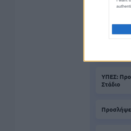
authenti
Δημοφιλ
Ανοικτές 1
ΥΠΕΣ: Προ
Στάδιο
Προσλήψει