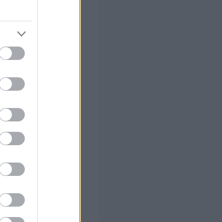
 σας
στών σε 2
ς Google