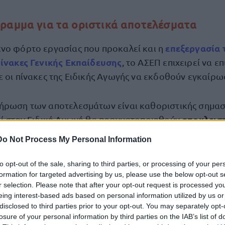
ραμμα για τα οριστικά αποτελέσματα
επεξεργασία 
νο φόρτο εργασίας που προκαλεί και η
πίνακες Γενικής Εκπαίδευσης
, το ΑΣΕΠ επιχειρεί να επ
 οι πίνακες της Ειδικής Αγωγής να εκδοθούν εγκαίρω
ήρωση των αποτελεσμάτων είναι καθοριστικής σημασ
αποκλεισ
οί στην Ειδική Αγωγή θα πραγματοποιηθούν
πινάκων και όχι με προσωρινές κατατάξεις.
Do Not Process My Personal Information
 τώρα επιχειρησιακό σχεδιασμό:
to opt-out of the sale, sharing to third parties, or processing of your per
formation for targeted advertising by us, please use the below opt-out s
r selection. Please note that after your opt-out request is processed y
ρυξη 2ΕΑ/2025, οι οριστικοί πίνακες κατάταξης αναμέν
eing interest-based ads based on personal information utilized by us or
πρώτες ημέρες του Ιουνίου
 το αργότερο στις
.
disclosed to third parties prior to your opt-out. You may separately opt-
losure of your personal information by third parties on the IAB’s list of