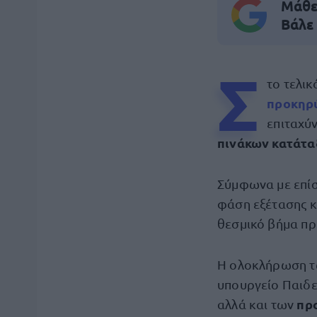
Μάθε 
Βάλε
Σ
το τελικ
προκηρύ
επιταχύν
πινάκων κατάτα
Σύμφωνα με επίσ
φάση εξέτασης 
θεσμικό βήμα πρ
Η ολοκλήρωση τω
υπουργείο Παιδε
πρ
αλλά και των