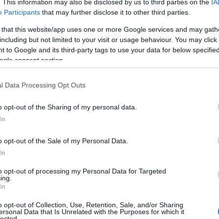
. This information may also be disclosed by us to third parties on the
IA
ήρυξη 3ΕΑ/2025, που αφορά τους εκπαιδευτικούς κατηγ
Participants
that may further disclose it to other third parties.
μετά τα μέσα Ιουνίο
λέσματα τοποθετούνται χρονικά
 that this website/app uses one or more Google services and may gath
including but not limited to your visit or usage behaviour. You may click 
κλος της Ειδικής Αγωγής
 to Google and its third-party tags to use your data for below specifi
ogle consent section.
ρωση
της διαδικασίας των ενστάσεων για τις προκηρύξε
l Data Processing Opt Outs
ικά και ο κύκλος αναμόρφωσης των πινάκων της Ειδικ
o opt-out of the Sharing of my personal data.
οριστικά αποτελέσ
ι το ΑΣΕΠ έχει ήδη ανακοινώσει τα
In
Α/2025, που αφορούν το Ειδικό Βοηθητικό Προσωπι
o opt-out of the Sale of my Personal Data.
/2025
που αφορά εκπαιδευτικούς κατηγορίας ΤΕ.
In
ίνακες αναρτηθούν επίσημα από το ΑΣΕΠ και δημοσιευ
to opt-out of processing my Personal Data for Targeted
ing.
υβερνήσεως, θα αποκτήσουν τριετή ισχύ και θα χρησι
In
1η Σεπτεμβ
 αναγκών των σχολικών μονάδων από την
o opt-out of Collection, Use, Retention, Sale, and/or Sharing
γούστου 2028
ersonal Data that Is Unrelated with the Purposes for which it
.
lected.