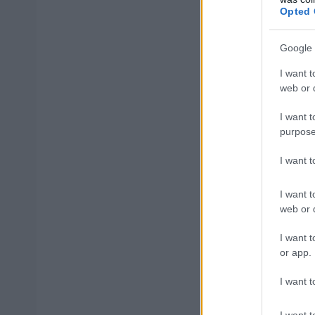
Opted 
Google 
ΑΣΕΠ: Πισ
I want t
web or d
I want t
purpose
ΑΣΕΠ: Εξ 
I want 
μέρες
I want t
web or d
I want t
or app.
Μάθε 
I want t
Βάλε
I want t