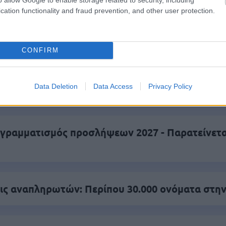
cation functionality and fraud prevention, and other user protection.
είς Ειδήσεις
CONFIRM
Data Deletion
Data Access
Privacy Policy
.779 θέσεις εργασίας στο Δημόσιο (χωρίς πτυχί
γραμματισμός προσλήψεων 2027 - Παρατείνεται
ς αναπληρωτών: Περίπου 30.000 ονόματα στην