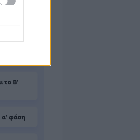
ο)
 το Β'
 α' φάση