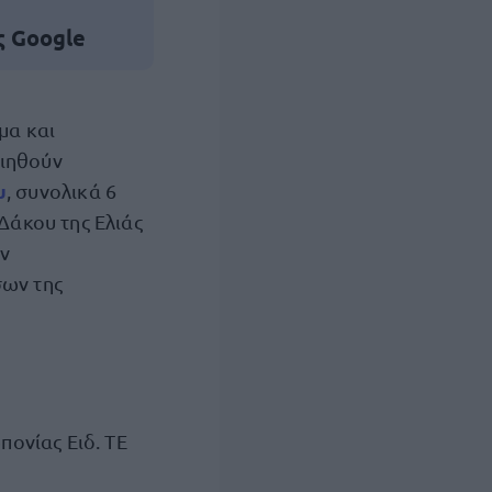
ς Google
μα και
οιηθούν
υ
, συνολικά 6
άκου της Ελιάς
ν
σων της
πονίας Ειδ. ΤΕ