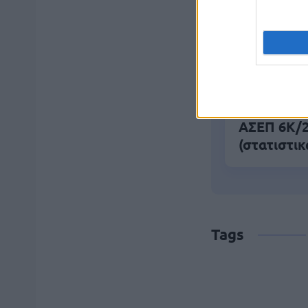
αίτηση
Κατώτατος
ΑΣΕΠ 6Κ/20
(στατιστικ
Tags