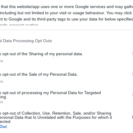
αίτηση
συμπληρώνεται σύμφωνα με το εγχειρίδιο χρήσ
 that this website/app uses one or more Google services and may gath
including but not limited to your visit or usage behaviour. You may click 
αρμογής το οποίο έχει αναρτηθεί στον ως άνω αναφ
 to Google and its third-party tags to use your data for below specifi
ο.
ogle consent section.
ΕΔΩ
ηρη την προκήρυξη των θέσεων εργασίας,
.
l Data Processing Opt Outs
o opt-out of the Sharing of my personal data.
In
τοποίηση Αγγλικών σε μόνο 2 ημέρες στα χέρια
o opt-out of the Sale of my Personal Data.
In
to opt-out of processing my Personal Data for Targeted
ing.
In
αποστάσεως η πιο Εύκολη Πιστοποίηση Υπολογι
o opt-out of Collection, Use, Retention, Sale, and/or Sharing
ersonal Data that Is Unrelated with the Purposes for which it
lected.
Out