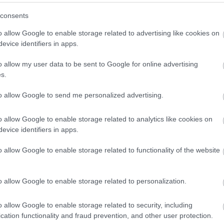
consents
o allow Google to enable storage related to advertising like cookies on
πρώτος όλες τις σημαντικές ειδήσεις.
evice identifiers in apps.
 το proson.gr στα αποτελέσματα αναζήτησης τη
o allow my user data to be sent to Google for online advertising
s.
to allow Google to send me personalized advertising.
είς Ειδήσεις
o allow Google to enable storage related to analytics like cookies on
evice identifiers in apps.
o allow Google to enable storage related to functionality of the website
ς γραπτός διαγωνισμός - Μόνιμοι στο υπουργεί
ών
o allow Google to enable storage related to personalization.
o allow Google to enable storage related to security, including
0 προσλήψεις με μισθό έως 1.250€ - Πού θα κά
cation functionality and fraud prevention, and other user protection.