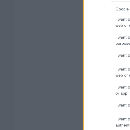
Google 
I want t
Μάθε 
web or d
Βάλε
I want t
purpose
I want 
Δημοφιλ
I want t
web or d
I want t
ΑΣΕΠ: Νέο
or app.
Εξωτερικ
I want t
I want t
ΔΥΠΑ: 1.00
authenti