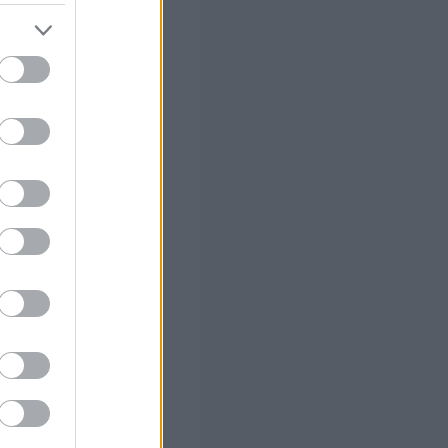
ς Google
ο
νετε