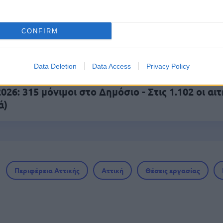
CONFIRM
 μισθός: Σενάριο για αύξηση στα 1.000 ευρώ απ
Data Deletion
Data Access
Privacy Policy
26: 315 μόνιμοι στο Δημόσιο - Στις 1.102 οι αιτ
ά)
Περιφέρεια Αττικής
Αττική
Θέσεις εργασίας