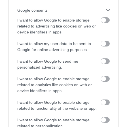
Google consents
ΔΥΠΑ: 1.000 προσλήψεις με μισθό έως
1.250€ - Πού θα κάνετε αίτηση
I want to allow Google to enable storage
related to advertising like cookies on web or
device identifiers in apps.
Κατώτατος μισθός: Σενάριο για
I want to allow my user data to be sent to
Google for online advertising purposes.
αύξηση στα 1.000 ευρώ από το 2027
I want to allow Google to send me
personalized advertising.
I want to allow Google to enable storage
Tags
related to analytics like cookies on web or
device identifiers in apps.
Θέσεις εργασίας
Προσλήψεις
I want to allow Google to enable storage
related to functionality of the website or app.
Διαγωνισμός ΑΣΕΠ
Αποτελέσματα ΑΣΕΠ
I want to allow Google to enable storage
Εκπαιδευτικοί
Αναπληρωτές
Ειδική Αγωγή
related to personalization.