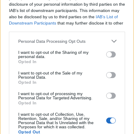
ειδήσεις.
disclosure of your personal information by third parties on the
Βάλε το proson.gr στα αποτελέσματα
IAB’s list of downstream participants. This information may
αναζήτησης της Google
also be disclosed by us to third parties on the
IAB’s List of
Downstream Participants
that may further disclose it to other
third parties.
Please note that this website/app uses one or more Google
Personal Data Processing Opt Outs
services and may gather and store information including but
Δημοφιλείς Ειδήσεις
not limited to your visit or usage behaviour. You may click to
I want to opt-out of the Sharing of my
personal data.
grant or deny consent to Google and its third-party tags to
Opted In
use your data for below specified purposes in below Google
consent section.
I want to opt-out of the Sale of my
Personal Data.
ΑΣΕΠ: Αυτές είναι οι δύο επόμενες
Opted In
προκηρύξεις «μαμούθ» (με μόρια)
I want to opt-out of processing my
Personal Data for Targeted Advertising.
Opted In
ΑΣΕΠ: Νέος γραπτός διαγωνισμός -
I want to opt-out of Collection, Use,
Retention, Sale, and/or Sharing of my
Μόνιμοι στο υπουργείο Εξωτερικών
Personal Data that Is Unrelated with the
Purposes for which it was collected.
Opted Out