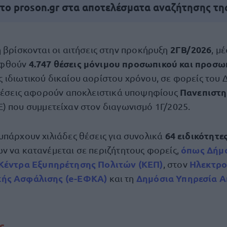
 το proson.gr στα αποτελέσματα αναζήτησης τη
2ΓΒ/2026
η βρίσκονται οι αιτήσεις στην προκήρυξη
, μ
4.747 θέσεις μόνιμου προσωπικού και προσω
υφθούν
ς ιδιωτικού δικαίου αορίστου χρόνου, σε φορείς του 
Πανεπιστη
θέσεις αφορούν αποκλειστικά υποψηφίους
) που συμμετείχαν στον διαγωνισμό 1Γ/2025.
64 ειδικότητε
υπάρχουν χιλιάδες θέσεις για συνολικά
όπως Δήμο
ν να κατανέμεται σε περιζήτητους φορείς,
Κέντρα Εξυπηρέτησης Πολιτών (ΚΕΠ)
Ηλεκτρο
, στον
ής Ασφάλισης (
e-ΕΦΚΑ
)
Δημόσια Υπηρεσία 
και τη
ς