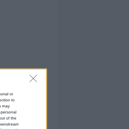
sonal or
ection to
ou may
 personal
out of the
 downstream