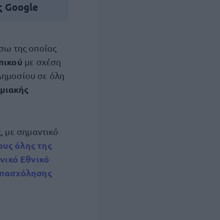
ς Google
έσω της οποίας
πικού
με σχέση
Δημοσίου σε όλη
μιακής
ς
, με σημαντικό
υς όλης της
νικό Εθνικό
Απασχόλησης