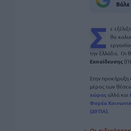
Βάλε
Σ
ε εξέλιξ
θα καλ
εργασία
την Ελλάδα. Οι 
Εκπαίδευσης
(ΠΕ
Στην προκήρυξη 
μέρος των θέσεω
χώρας
αλλά και
Φορέα Κοινωνικ
(ΔΥΠΑ)
.
Οι ειδικότητε