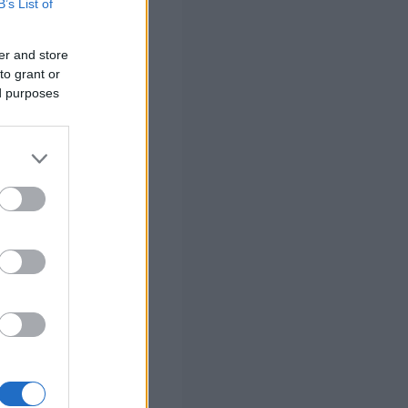
B’s List of
er and store
to grant or
ed purposes
οθέσεων Πολιτών