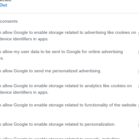
Out
ύ-Οικονομικού Ειδ. ΠΕ Διοίκησης Τουρισμού
consents
ύ-Οικονομικού Ειδ. ΠΕ Διοικητικού (Νομικών)
o allow Google to enable storage related to advertising like cookies on
ύ-Οικονομικού Ειδ. ΠΕ Διοικητικού-Οικονομικού
evice identifiers in apps.
ύ-Οικονομικού Ειδ. ΠΕ Οικονομικού
o allow my user data to be sent to Google for online advertising
s.
ού-Οικονομικού Ειδ. ΠΕ Οργάνωσης Και Διοίκησης Επι
to allow Google to send me personalized advertising.
ού-Οικονομικού Ειδ. ΠΕ Περιφερειακής Ανάπτυξης
o allow Google to enable storage related to analytics like cookies on
evice identifiers in apps.
ίας, Ενημέρωσης Και Δημοσίων Σχέσεων Ειδ. ΠΕ Επικο
Και Δημοσίων Σχέσεων
o allow Google to enable storage related to functionality of the website
ν Κοινωνικής Αρωγής Ειδ. ΠΕ Επιμελητών Κοινωνικής
o allow Google to enable storage related to personalization.
 Τροφίμων Και Διατροφής Ειδ. ΠΕ Επιστήμης Τροφίμω
o allow Google to enable storage related to security, including