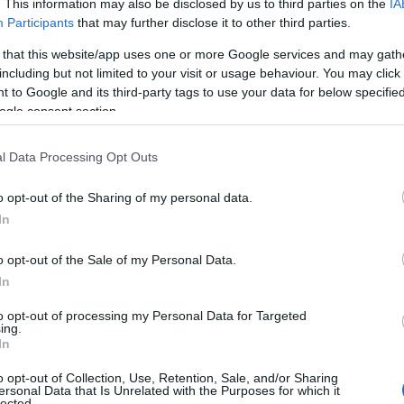
. This information may also be disclosed by us to third parties on the
IA
Participants
that may further disclose it to other third parties.
Ειδ. ΠΕ Βιολόγων
 that this website/app uses one or more Google services and may gath
including but not limited to your visit or usage behaviour. You may click 
ών Ειδ. ΠΕ Γεωλόγων
 to Google and its third-party tags to use your data for below specifi
ogle consent section.
ών Ειδ. ΠΕ Γεωπόνων
l Data Processing Opt Outs
ών Ειδ. ΠΕ Δασολόγων
o opt-out of the Sharing of my personal data.
ών Ειδ. ΠΕ Ιχθυολόγων
In
ών Ειδ. ΠΕ Κτηνιάτρων
o opt-out of the Sale of my Personal Data.
In
μικών Ειδ. ΠΕ Δημοσιονομικών
to opt-out of processing my Personal Data for Targeted
ing.
ωσης Υποθέσεων Πολιτών Ειδ. ΠΕ Διεκπεραίωσης Υπ
In
o opt-out of Collection, Use, Retention, Sale, and/or Sharing
ού-Οικονομικού Ειδ. ΠΕ Διεθνών Σχέσεων
ersonal Data that Is Unrelated with the Purposes for which it
lected.