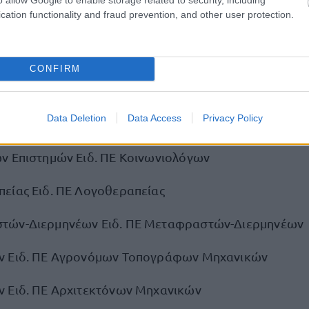
cation functionality and fraud prevention, and other user protection.
ημόσιας Υγείας Ειδ. ΠΕ Εποπτών Δημόσιας Υγείας
 Ειδ. ΠΕ Εφοριακών
CONFIRM
ς Εργασίας Ειδ. ΠΕ Κοινωνικών Λειτουργών
Data Deletion
Data Access
Privacy Policy
 Επιστημών Ειδ. ΠΕ Κοινωνικής Διοίκησης Και Κοινων
ν Επιστημών Ειδ. ΠΕ Κοινωνιολόγων
είας Ειδ. ΠΕ Λογοθεραπείας
τών-Διερμηνέων Ειδ. ΠΕ Μεταφραστών-Διερμηνέων
ν Ειδ. ΠΕ Αγρονόμων Τοπογράφων Μηχανικών
 Ειδ. ΠΕ Αρχιτεκτόνων Μηχανικών