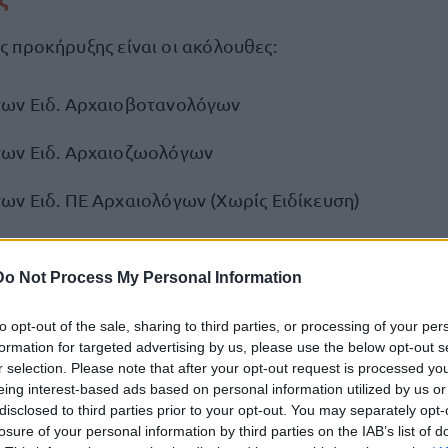
ης προκήρυξης είναι οι ακόλουθες:
ων Ειδ. Αρχαιοβοτανολόγων
γων Ειδ. Αρχαιοζωολόγων
ων Ειδ. ΠΕ Αρχαιολόγων (Χωρίς Ειδίκευση)
ων Ειδ. Βυζαντινών - Μεταβυζαντινών
Do Not Process My Personal Information
ων Ειδ. Μουσειολόγων
to opt-out of the sale, sharing to third parties, or processing of your per
ων Ειδ. Προϊστορικών - Κλασικών
formation for targeted advertising by us, please use the below opt-out s
r selection. Please note that after your opt-out request is processed y
eing interest-based ads based on personal information utilized by us or
ων Και Βιβλιοθηκονόμων Ειδ. ΠΕ Αρχειονόμων
disclosed to third parties prior to your opt-out. You may separately opt-
losure of your personal information by third parties on the IAB’s list of
ων Και Βιβλιοθηκονόμων Ειδ. ΠΕ Βιβλιοθηκονόμων