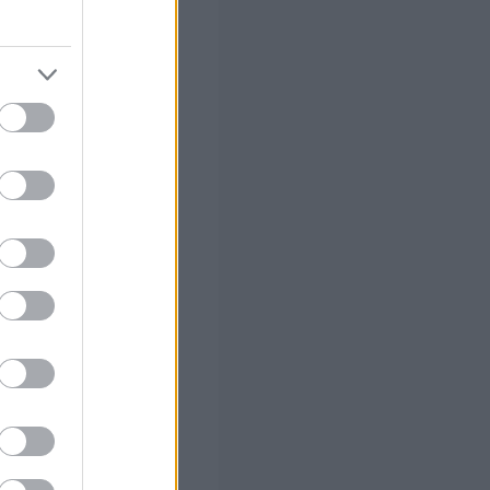
χειρήσεων
ινωνίας,
 Αρωγής
ν Και Διατροφής