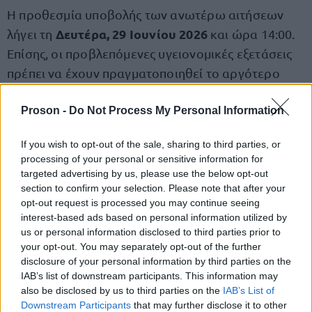
Η προθεσμία υποβολής των ανωτέρω αιτήσεων
Δευτέρα, 29 Ιουνίου 2026
λήγει τη
και ώρα 14:00.
Επίσης, οι προβλεπόμενες υγειονομικές εξετάσεις
πρέπει να έχουν πραγματοποιηθεί το αργότερο
έως τις 29 Ιουνίου 2026 και όχι νωρίτερα από τις 29
Μαρτίου 2026.
Proson -
Do Not Process My Personal Information
If you wish to opt-out of the sale, sharing to third parties, or
Τι ισχύει σε περίπτωση
εγκυμοσύνης
ή
processing of your personal or sensitive information for
targeted advertising by us, please use the below opt-out
λοχείας
section to confirm your selection. Please note that after your
opt-out request is processed you may continue seeing
Υποψήφιες οι οποίες τελούν σε κατάσταση
interest-based ads based on personal information utilized by
εγκυμοσύνης
δεν συμπληρώνουν
ή λοχείας
ούτε
us or personal information disclosed to third parties prior to
your opt-out. You may separately opt-out of the further
υποβάλλουν το ανωτέρω δελτίο υγειονομικής
disclosure of your personal information by third parties on the
εξέτασης. Αντ΄ αυτού επισυνάπτουν στην
IAB’s list of downstream participants. This information may
ηλεκτρονική αίτηση εντός της ως άνω ορισθείσας
also be disclosed by us to third parties on the
IAB’s List of
Downstream Participants
that may further disclose it to other
αποκλειστικής προθεσμίας γνωμάτευση