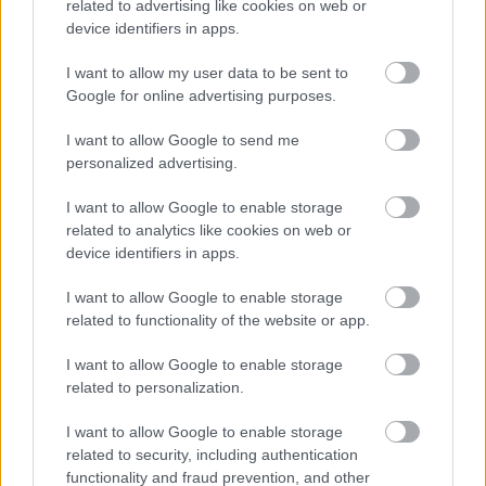
Όσοι/ες υποψήφιοι/ες κριθούν ότι διαθέτουν
related to advertising like cookies on web or
υγειονομική καταλληλότατα, θα κληθούν με
device identifiers in apps.
νεότερη ανακοίνωση
να λάβουν μέρος στις
I want to allow my user data to be sent to
αθλητικές
προβλεπόμενες από την προκήρυξη
Google for online advertising purposes.
δοκιμασίες
.
I want to allow Google to send me
personalized advertising.
Πίνακας καλουμένων σε Υγειονομικές Εξετάσεις
I want to allow Google to enable storage
1Κ-2024 ΠΕ
related to analytics like cookies on web or
device identifiers in apps.
Πίνακας καλουμένων σε Υγειονομικές Εξετάσεις
I want to allow Google to enable storage
1Κ-2024 ΤΕ
related to functionality of the website or app.
I want to allow Google to enable storage
related to personalization.
ΑΣΕΠ: Πιστοποίηση Αγγλικών σε
I want to allow Google to enable storage
μόνο 2 ημέρες στα χέρια σας
related to security, including authentication
functionality and fraud prevention, and other