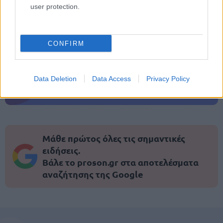
user protection.
CONFIRM
ΑΣΕΠ: Εξ αποστάσεως η πιο Εύκολη
Πιστοποίηση Υπολογιστών σε 2
μέρες
Data Deletion
Data Access
Privacy Policy
Μάθε πρώτος όλες τις σημαντικές
ειδήσεις.
Βάλε το proson.gr στα αποτελέσματα
αναζήτησης της Google