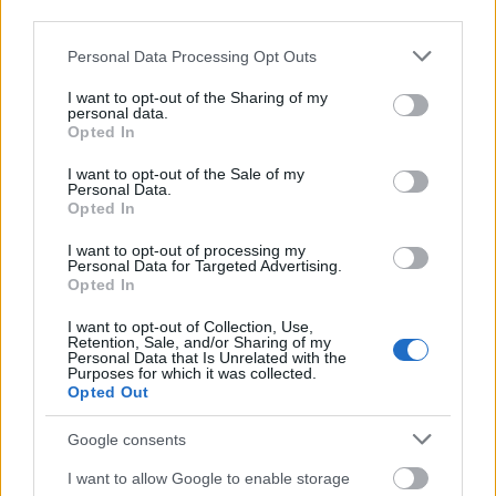
third parties.
γυναικολόγου από την οποία να προκύπτει η
Please note that this website/app uses one or more Google
κατάσταση της υγείας τους (εγκυμοσύνη ή λοχεία).
Personal Data Processing Opt Outs
services and may gather and store information including but
Οι εν λόγω υποψήφιες θα ενημερωθούν σε
not limited to your visit or usage behaviour. You may click to
I want to opt-out of the Sharing of my
personal data.
μεταγενέστερο χρόνο σχετικά με τον χρόνο
grant or deny consent to Google and its third-party tags to
Opted In
use your data for below specified purposes in below Google
συμμετοχής τους στις υγειονομικές εξετάσεις.
consent section.
I want to opt-out of the Sale of my
Personal Data.
Opted In
Όσοι/ες υποψήφιοι/ες δεν πληρούν τις
προϋποθέσεις ή δεν προσκομίσουν το δελτίο
I want to opt-out of processing my
Personal Data for Targeted Advertising.
υγειονομικής εξέτασης κατάλληλα συμπληρωμένο
Opted In
και εντός της ως άνω ορισθείσας αποκλειστικής
I want to opt-out of Collection, Use,
προθεσμίας (από 15/06/2026 έως και 29/06/2026),
Retention, Sale, and/or Sharing of my
Personal Data that Is Unrelated with the
αποκλείονται από την περαιτέρω διαδικασία
Purposes for which it was collected.
Opted Out
(αποκλεισμός από τη συμμετοχή στις Αθλητικές και
Ψυχοτεχνικές δοκιμασίες).
Google consents
I want to allow Google to enable storage