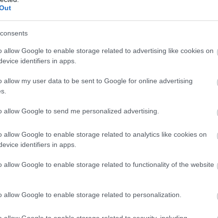
Out
διαγωνισμό κάθε τέσσε
γανώνει ηλεκτρονικό γραπτό
νδιαφερόμενοι θα αποκτούν δικαίωμα ένταξης στο μη
consents
o allow Google to enable storage related to advertising like cookies on
περιλαμβάνουν τόσο γνωστικά αντικείμενα που σχετίζο
evice identifiers in apps.
τεστ δεξιοτήτων και εργασιακής αποτελεσματικότ
ι
o allow my user data to be sent to Google for online advertising
s.
αν θα μένει κενή μια θέση ευθύνης, το υπουργείο Εσω
to allow Google to send me personalized advertising.
θέση και θα αντλεί τους υποψηφίους από το Μητρώο, 
 και την προϋπηρεσία θα αντλούνται αυτόματα από τ
o allow Google to enable storage related to analytics like cookies on
ωρίς την υποβολή φυσικών δικαιολογητικών.
evice identifiers in apps.
o allow Google to enable storage related to functionality of the website
ενικών Διευθυντών προβλέπεται επιπλέον στάδιο αξιολό
φορικές δοκιμασίες.
o allow Google to enable storage related to personalization.
29.978 θέσεις ευθύνης στο
ο σύστημα αφορά περίπου
o allow Google to enable storage related to security, including