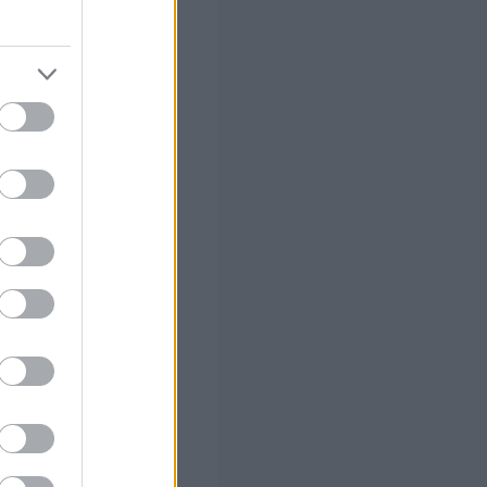
ρα χρόνια
, μέσω
τρώο.
νται με τη
ητας
.
τερικών θα
ενώ τα στοιχεία
ο πληροφοριακό
γησης με ειδικές
 Δημόσιο
, μεταξύ