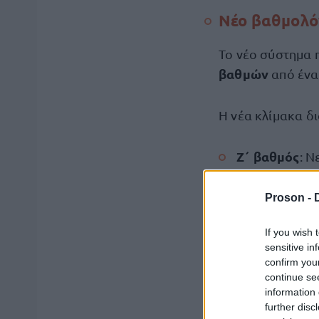
Νέο βαθμολόγ
Το νέο σύστημα 
βαθμών
από ένα
Η νέα κλίμακα δ
Ζ΄ βαθμός
: Ν
ΣΤ΄ βαθμός
:
Proson -
Ε΄ βαθμός
: Υ
If you wish 
sensitive in
Δ΄ βαθμός
: Υ
confirm you
continue se
Γ΄ βαθμός
: Ε
information 
further disc