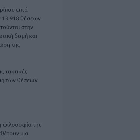
ερίπου επτά
ν 13.918 θέσεων
τούνται στην
ωτική δομή και
ρωση της
ις τακτικές
υψη των θέσεων
η φιλοσοφία της
νθέτουν μια