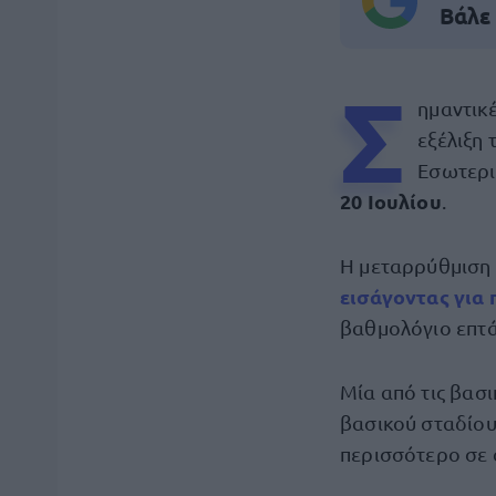
Βάλε
Σ
ημαντικ
εξέλιξη
Εσωτερι
20 Ιουλίου
.
Η μεταρρύθμιση α
εισάγοντας για
βαθμολόγιο επτά
Μία από τις βασ
βασικού σταδίου
περισσότερο σε α