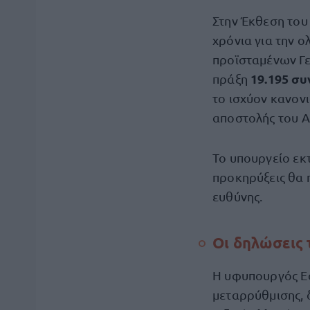
Στην Έκθεση του
χρόνια για την 
προϊσταμένων Γε
19.195 συ
πράξη
το ισχύον κανον
αποστολής του Α
Το υπουργείο εκτ
προκηρύξεις θα 
ευθύνης.
Οι δηλώσεις
Η υφυπουργός Εσ
μεταρρύθμισης, 