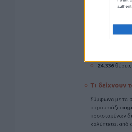
των οποίων:
authenti
410
θέσεις Γ
5.100
θέσεις 
132
θέσεις Υ
24.336
θέσει
Τι δείχνουν 
Σύμφωνα με τα σ
σημ
παρουσιάζει
προϊσταμένων δι
καλύπτεται από 