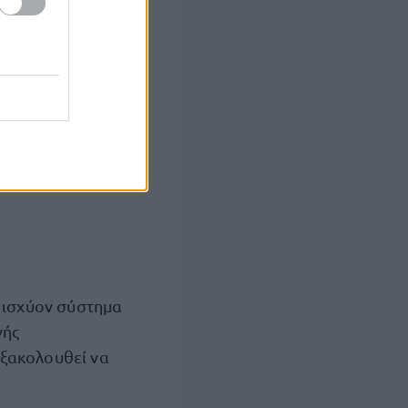
ο ισχύον σύστημα
γής
εξακολουθεί να