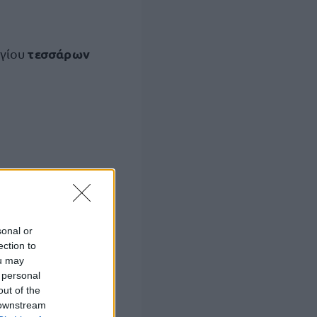
τεσσάρων
ογίου
sonal or
ection to
ou may
 personal
out of the
 downstream