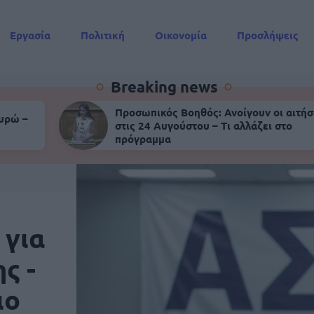
Εργασία
Πολιτική
Οικονομία
Προσλήψεις
Συντάξεις
Breaking news
Προσωπικός Βοηθός: Ανοίγουν οι αιτήσ
ευρώ –
στις 24 Αυγούστου – Τι αλλάζει στο
πρόγραμμα
 για
ς -
ιο