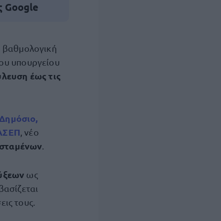
ς Google
η βαθμολογική
του υπουργείου
λευση έως τις
 Δημόσιο,
 ΑΣΕΠ
, νέο
σταμένων
.
ύξεων
ως
βασίζεται
εις τους.