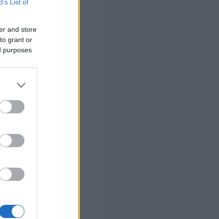
B’s List of
er and store
to grant or
ed purposes
ικά
από τα
ότητες
και τα
 που
Μητρώου
ακού