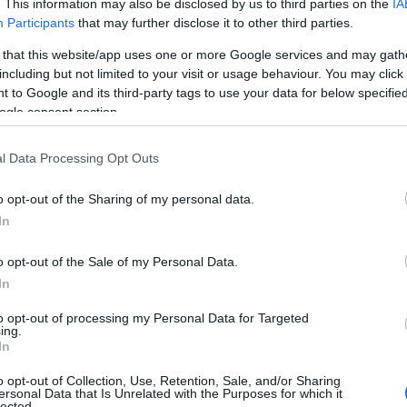
. This information may also be disclosed by us to third parties on the
IA
Προϊστάμενοι Διευθύνσεων.
Participants
that may further disclose it to other third parties.
Προϊστάμενοι Γενικών Διευθύνσεων.
 that this website/app uses one or more Google services and may gath
including but not limited to your visit or usage behaviour. You may click 
 to Google and its third-party tags to use your data for below specifi
δεν θα εξαρτάται αποκλειστ
ο, η υπηρεσιακή εξέλιξη
ogle consent section.
ας
αξιολόγηση
δεξι
, αλλά θα λαμβάνει υπόψη την
, τις
οσόντα
των υπαλλήλων.
l Data Processing Opt Outs
o opt-out of the Sharing of my personal data.
λέπονται ταχύτερες προαγωγές για όσους διαθέτουν
In
 ή διδακτορικούς τίτλους
, καθώς και για υπαλλήλους
πί τρία συνεχόμενα έτη ως υψηλής απόδοσης.
o opt-out of the Sale of my Personal Data.
In
γονται οι νέοι προϊστάμενοι
to opt-out of processing my Personal Data for Targeted
ing.
In
επιλογής προβλέπει τη δημιουργία ενός μόνιμου ψηφι
o opt-out of Collection, Use, Retention, Sale, and/or Sharing
οϊσταμένων
.
ersonal Data that Is Unrelated with the Purposes for which it
lected.