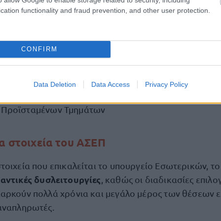
cation functionality and fraud prevention, and other user protection.
ενικών Διευθυντών
CONFIRM
Διευθυντών
Data Deletion
Data Access
Privacy Policy
ποδιευθυντών
ς Προϊσταμένων Τμημάτων
τα στοιχεία του ΑΣΕΠ
τοιχεία που επικαλείται το υπουργείο Εσωτερικών, τ
αντικές δυσλειτουργίες
, καθώς οι διαδικασίες επιλο
αρκούν πολλά χρόνια και μεγάλο μέρος των θέσεων 
αναπληρωτές.