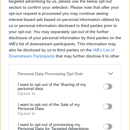
targeted advertising by us, please use the below opt-out
χάσουν την ιδιότητα του ανέργου (π.χ. λόγω
section to confirm your selection. Please note that after your
πρόσληψης, ασθένειας, στράτευσης κ.ο.κ.), η
opt-out request is processed you may continue seeing
επιδότηση σταματά προσωρινά (αναστέλλεται),
interest-based ads based on personal information utilized by
us or personal information disclosed to third parties prior to
ενώ είναι δυνατόν να συνεχιστεί και πάλι υπό
your opt-out. You may separately opt-out of the further
πρoϋποθέσεις.
disclosure of your personal information by third parties on the
IAB’s list of downstream participants. This information may
also be disclosed by us to third parties on the
IAB’s List of
Ποιοι θεωρούνται «εποχικοί»
Downstream Participants
that may further disclose it to other
third parties.
Οι επιδοτούμενοι άνεργοι έχουν συγκεκριμένες
Please note that this website/app uses one or more Google
Personal Data Processing Opt Outs
υποχρεώσεις, η μη τήρηση των οποίων μπορεί να
services and may gather and store information including but
not limited to your visit or usage behaviour. You may click to
I want to opt-out of the Sharing of my
οριστική διακοπή της επιδότησής
οδηγήσει σε
personal data.
grant or deny consent to Google and its third-party tags to
τους
.
Opted In
use your data for below specified purposes in below Google
consent section.
I want to opt-out of the Sale of my
Personal Data.
Ως εποχικοί επιδοτούνται οι ασφαλισμένοι που
Opted In
έχουν απασχοληθεί σε επιχειρήσεις που
I want to opt-out of processing my
εποχικά για μία ή δύο σαιζόν
λειτουργούν
. Για να
Personal Data for Targeted Advertising.