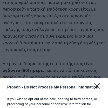
Στους ασφαλισμένους που χαρακτηρίζονται ως
«εποχικοί»
η τακτική επιδότηση χορηγείται με
διαφορετικούς όρους απ’ ό,τι στους κοινούς
ανέργους, είτε υποχρεωτικά είτε κατόπιν της
επιλογής τους, ανάλογα με τις ημέρες εργασίας που
πραγματοποίησαν σε συγκεκριμένα (κρίσιμα)
χρονικά διαστήματα πριν από τη λύση ή τη λήξη της
εργασιακής τους σχέσης.
Η χρονική διάρκεια της επιδότησής τους είναι
ογδόντα (80) ημέρες
, χωρίς να τίθεται κανένας
περιορισμός ως προς τα ημερήσια επιδόματα που
έλαβαν κατά την προηγούμενη από την έναρξη της
Proson -
Do Not Process My Personal Information
επιδότησης τετραετία στην περίπτωση αυτή.
If you wish to opt-out of the sale, sharing to third parties, or
Αν κατά τη διάρκεια της επιδότησης οι δικαιούχοι
processing of your personal or sensitive information for