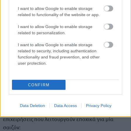
έχουν την ιδιότητα του ανέργου κατά την
I want to allow Google to enable storage
ημερομηνία υποβολής της αίτησης για
related to functionality of the website or app.
επιδότηση
(δεν απασχολούνται σε άλλον
I want to allow Google to enable storage
εργοδότη, δεν αυτοαπασχολούνται, είναι ικανοί και
related to personalization.
διαθέσιμοι στην αγορά εργασίας)
έχουν πραγματοποιήσει σε συγκεκριμένα (κρίσιμα)
I want to allow Google to enable storage
related to security, including authentication
χρονικά διαστήματα συγκεκριμένο αριθμό ημερών
functionality and fraud prevention, and other
εργασίας σε επιχειρήσεις που λειτουργούν εποχικά,
user protection.
για τις οποίες καταβάλλονταν εισφορές υπέρ του
κλάδου ανεργίας του ΟΑΕΔ, ως εξής:
CONFIRM
Α. Νέοι επιδοτούμενοι
Data Deletion
Data Access
Privacy Policy
Νέοι Επιδοτούμενοι που έχουν απασχοληθεί σε
επιχειρήσεις που λειτουργούν εποχικά για μία
σαιζόν: