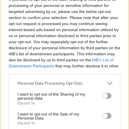
Εφήβων)
processing of your personal or sensitive information for
targeted advertising by us, please use the below opt-out
section to confirm your selection. Please note that after your
opt-out request is processed you may continue seeing
Η υποβολή των αιτήσεων συμμετοχής
interest-based ads based on personal information utilized by
us or personal information disclosed to third parties prior to
your opt-out. You may separately opt-out of the further
υποψήφιοι υποβάλλουν αίτηση συμμετοχής
Οι
disclosure of your personal information by third parties on the
υπεύθυνη Δήλωση
και
με συνημμένα τα ανωτέρω
IAB’s list of downstream participants. This information may
also be disclosed by us to third parties on the
IAB’s List of
απαιτούμενα δικαιολογητικά συμμετοχής με
Downstream Participants
that may further disclose it to other
αποστολή μηνύματος ηλεκτρονικού ταχυδρομείου
third parties.
(e-mail) απευθείας στο πρωτόκολλο του
Please note that this website/app uses one or more Google
Personal Data Processing Opt Outs
ΕΚΕΨΥΕ
στην ακόλουθη διεύθυνση :
services and may gather and store information including but
protokolo2@ekepsye.gr
. Στο θέμα του μηνύματος
not limited to your visit or usage behaviour. You may click to
I want to opt-out of the Sharing of my
personal data.
grant or deny consent to Google and its third-party tags to
ηλεκτρονικού ταχυδρομείου που αφορά την
Opted In
use your data for below specified purposes in below Google
αίτηση, οι υποψήφιοι θα πρέπει να αναφέρουν ως
consent section.
I want to opt-out of the Sale of my
θέμα:
Personal Data.
Opted In