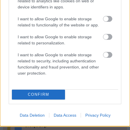
related to analytics like cookies on web or
device identifiers in apps.
ΑΣΕΠ: Πιστοποίηση Αγγλικών σε
I want to allow Google to enable storage
μόνο 2 ημέρες στα χέρια σας
related to functionality of the website or app.
I want to allow Google to enable storage
related to personalization.
I want to allow Google to enable storage
related to security, including authentication
ΑΣΕΠ: Εξ αποστάσεως η πιο Εύκολη
functionality and fraud prevention, and other
user protection.
Πιστοποίηση Υπολογιστών σε 2
μέρες
CONFIRM
Data Deletion
Data Access
Privacy Policy
Μάθε πρώτος όλες τις σημαντικές
ειδήσεις.