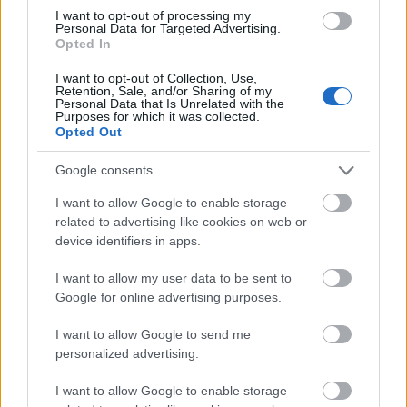
Για την πρόσκληση εκδήλωσης ενδιαφέροντος:
I want to opt-out of processing my
Personal Data for Targeted Advertising.
αίτηση
4520/26-05-2026 Κωδικός θέσης:…Η
Opted In
συμμετοχής - υπεύθυνη Δήλωση
πρέπει να είναι
I want to opt-out of Collection, Use,
υπογεγραμμένη είτε χειρόγραφα με βεβαίωση
Retention, Sale, and/or Sharing of my
Personal Data that Is Unrelated with the
γνήσιου υπογραφής από ΚΕΠ ή αστυνομικό τμήμα
Purposes for which it was collected.
Opted Out
είτε με ψηφιακή βεβαίωση εγγράφου μέσω της
πύλης gov.gr
Google consents
I want to allow Google to enable storage
χρονική περίοδος υποβολής της αίτησης
Η
related to advertising like cookies on web or
device identifiers in apps.
υπεύθυνης δήλωσης
με τα επισυναπτόμενα
δικαιολογητικά ορίζεται από 28 Μαΐου 2026 έως
I want to allow my user data to be sent to
και 11 Ιουνίου 026 έως τις 14:00 ώρα.
Google for online advertising purposes.
I want to allow Google to send me
Διαβάστε ολόκληρη την προκήρυξη των θέσεων
personalized advertising.
ΕΔΩ
εργασίας,
.
I want to allow Google to enable storage