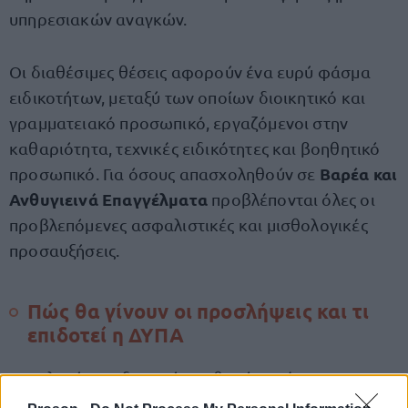
υπηρεσιακών αναγκών.
Οι διαθέσιμες θέσεις αφορούν ένα ευρύ φάσμα
ειδικοτήτων, μεταξύ των οποίων διοικητικό και
γραμματειακό προσωπικό, εργαζόμενοι στην
καθαριότητα, τεχνικές ειδικότητες και βοηθητικό
Βαρέα και
προσωπικό. Για όσους απασχοληθούν σε
Ανθυγιεινά Επαγγέλματα
προβλέπονται όλες οι
προβλεπόμενες ασφαλιστικές και μισθολογικές
προσαυξήσεις.
Πώς θα γίνουν οι προσλήψεις και τι
επιδοτεί η ΔΥΠΑ
Η επιλογή των δικαιούχων θα γίνει μέσω του
Ψηφιακού Μητρώου
της ΔΥΠΑ, με βασικά