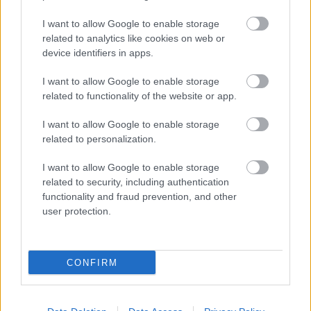
Βάλε το proson.gr στα αποτελέσματα
αναζήτησης της Google
I want to allow Google to enable storage
related to analytics like cookies on web or
device identifiers in apps.
I want to allow Google to enable storage
related to functionality of the website or app.
Δημοφιλείς Ειδήσεις
I want to allow Google to enable storage
related to personalization.
I want to allow Google to enable storage
ΑΣΕΠ: Νέος γραπτός διαγωνισμός -
related to security, including authentication
Μόνιμοι στο υπουργείο Εξωτερικών
functionality and fraud prevention, and other
user protection.
Κατώτατος μισθός: Σενάριο για
CONFIRM
αύξηση στα 1.000 ευρώ από το 2027