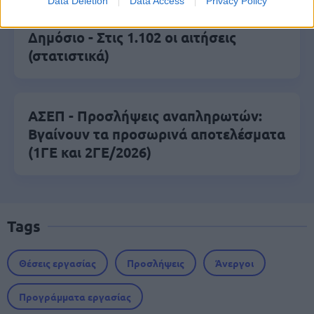
Data Deletion
Data Access
Privacy Policy
ΑΣΕΠ 6Κ/2026: 315 μόνιμοι στο
Δημόσιο - Στις 1.102 οι αιτήσεις
(στατιστικά)
ΑΣΕΠ - Προσλήψεις αναπληρωτών:
Βγαίνουν τα προσωρινά αποτελέσματα
(1ΓΕ και 2ΓΕ/2026)
Tags
Θέσεις εργασίας
Προσλήψεις
Άνεργοι
Προγράμματα εργασίας