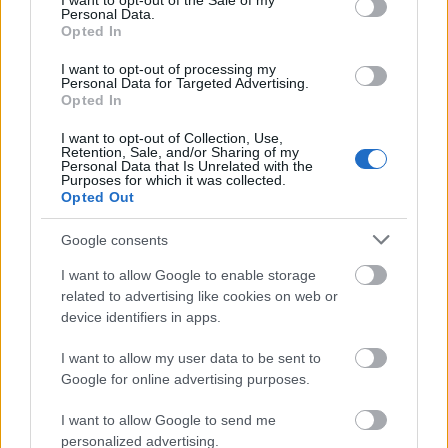
I want to opt-out of the Sale of my
Personal Data.
Opted In
ΑΣΕΠ: Πιστοποίηση Αγγλικών σε
I want to opt-out of processing my
Personal Data for Targeted Advertising.
μόνο 2 ημέρες στα χέρια σας
Opted In
I want to opt-out of Collection, Use,
Retention, Sale, and/or Sharing of my
Personal Data that Is Unrelated with the
Purposes for which it was collected.
Opted Out
ΑΣΕΠ: Εξ αποστάσεως η πιο Εύκολη
Google consents
Πιστοποίηση Υπολογιστών σε 2
I want to allow Google to enable storage
μέρες
related to advertising like cookies on web or
device identifiers in apps.
I want to allow my user data to be sent to
Google for online advertising purposes.
Μάθε πρώτος όλες τις σημαντικές
I want to allow Google to send me
ειδήσεις.
personalized advertising.