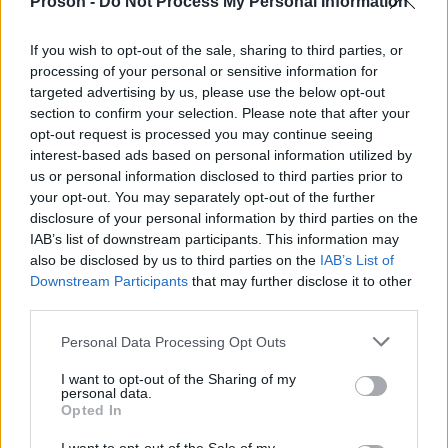
Proson -
Do Not Process My Personal Information
κριτήρια την ασφαλιστική εικόνα των υποψηφίων
και την πλήρωση των προϋποθέσεων συμμετοχής.
If you wish to opt-out of the sale, sharing to third parties, or
processing of your personal or sensitive information for
targeted advertising by us, please use the below opt-out
Καθώς πρόκειται για πρόγραμμα ενεργητικών
section to confirm your selection. Please note that after your
πολιτικών απασχόλησης, οι προσλήψεις θα
opt-out request is processed you may continue seeing
interest-based ads based on personal information utilized by
εκτός των διαδικασιών του
πραγματοποιηθούν
us or personal information disclosed to third parties prior to
ΑΣΕΠ
, προκειμένου να επιταχυνθεί η στελέχωση
your opt-out. You may separately opt-out of the further
των φορέων και η άμεση τοποθέτηση των
disclosure of your personal information by third parties on the
IAB’s list of downstream participants. This information may
ωφελουμένων.
also be disclosed by us to third parties on the
IAB’s List of
Downstream Participants
that may further disclose it to other
third parties.
75%
Η ΔΥΠΑ θα καλύπτει το
του συνολικού
μισθολογικού και ασφαλιστικού κόστους κάθε
Please note that this website/app uses one or more Google
Personal Data Processing Opt Outs
services and may gather and store information including but
έως
θέσης εργασίας, με την επιχορήγηση να φτάνει
not limited to your visit or usage behaviour. You may click to
I want to opt-out of the Sharing of my
τα 750 ευρώ τον μήνα
25%
. Το υπόλοιπο
θα
personal data.
grant or deny consent to Google and its third-party tags to
Opted In
καταβάλλεται από τον φορέα απασχόλησης.
use your data for below specified purposes in below Google
consent section.