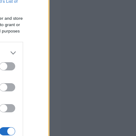
B’s List of
er and store
to grant or
ed purposes
ό ΔΕΔΔΗΕ Α.Ε
ά με συστημένη
ΗΕ Α.Ε./
ας την υπόψη κ.
).