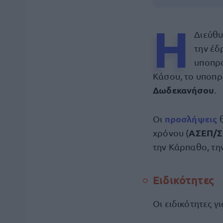
Η
Διεύθυ
την έδ
υποπρα
Κάσου, το υποπρ
Δωδεκανήσου
.
προσλήψεις
Οι
ΑΣΕΠ/
χρόνου (
την Κάρπαθο, την
Ειδικότητες
Οι ειδικότητες γ