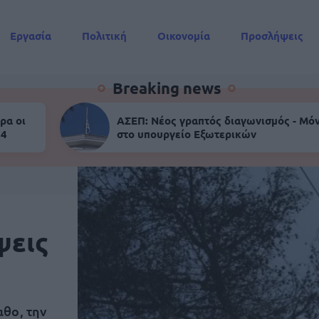
Εργασία
Πολιτική
Οικονομία
Προσλήψεις
Συντάξεις
Breaking news
ρα οι
ΑΣΕΠ: Νέος γραπτός διαγωνισμός - Μόν
 4
στο υπουργείο Εξωτερικών
ψεις
θο, την