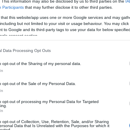
νικοί Δικτύων (Σύμη) - 1 θέση
. This information may also be disclosed by us to third parties on the
IA
Participants
that may further disclose it to other third parties.
νικοί Δικτύων (Μεγίστη) - 1 θέση
 that this website/app uses one or more Google services and may gath
including but not limited to your visit or usage behaviour. You may click 
νικοί Δικτύων (Χάλκη) - 1 θέση
 to Google and its third-party tags to use your data for below specifi
ogle consent section.
νικοί Δικτύων (Τήλος) - 1 θέση
l Data Processing Opt Outs
τήσεων
o opt-out of the Sharing of my personal data.
In
οι καλούνται να συμπληρώσουν την αίτηση με κωδικ
 ΔΕΔΔΗΕ Α.Ε.) και να την υποβάλουν, είτε ταχυδρομικ
o opt-out of the Sale of my Personal Data.
In
ΔΕΔΔ
ραφεία της υπηρεσίας στην ακόλουθη διεύθυνση:
 ΑΥΣΤΡΑΛΙΑΣ 108, Τ.Κ. 85100, ΡΟΔΟΣ, απευθύνοντ
to opt-out of processing my Personal Data for Targeted
ing.
ΝΗ (τηλ. επικοινωνίας: 22410- 44499, 22410 44462
In
o opt-out of Collection, Use, Retention, Sale, and/or Sharing
ersonal Data that Is Unrelated with the Purposes for which it
 ημερομηνία
lected.