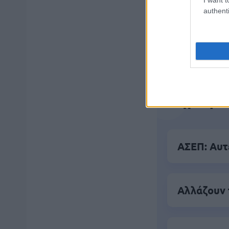
authenti
Μάθε 
Βάλε
Δημοφιλ
ΑΣΕΠ: Αυτέ
Αλλάζουν 