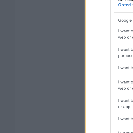
Opted 
Η τελευταία ημέ
Google 
Δείτε την προκήρυξ
I want t
web or d
I want t
purpose
ΑΣΕΠ: Πισ
I want 
I want t
web or d
ΑΣΕΠ: Εξ 
I want t
or app.
μέρες
I want t
I want t