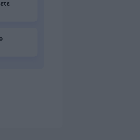
νετε
ο