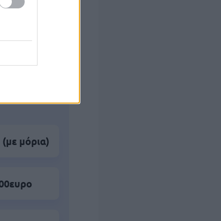
ς Google
 (με μόρια)
500ευρο