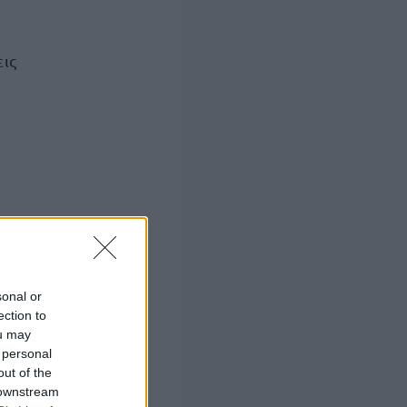
ις
 θέση
sonal or
ection to
ou may
 personal
out of the
 downstream