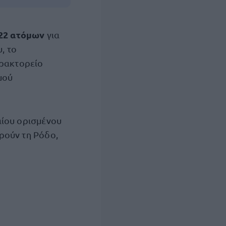
22 ατόμων
για
, το
πρακτορείο
μού
αίου ορισμένου
ρούν τη Ρόδο,