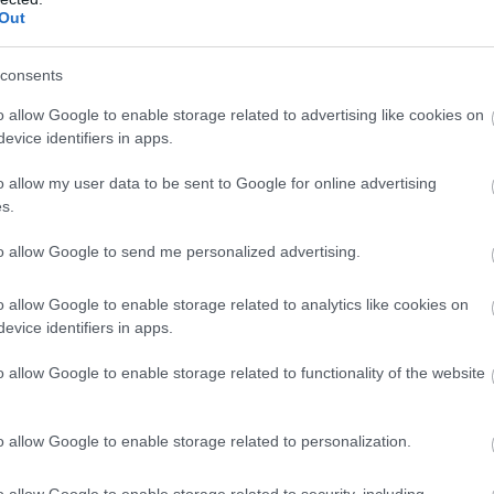
Out
30η Σεπτεμβρίου 2022.
ρα υποβολής αιτήσεων είναι η
consents
η.pdf
490.06 KB - PDF
o allow Google to enable storage related to advertising like cookies on
evice identifiers in apps.
o allow my user data to be sent to Google for online advertising
s.
τοποίηση Αγγλικών σε μόνο 2 ημέρες στα χέρια
to allow Google to send me personalized advertising.
o allow Google to enable storage related to analytics like cookies on
evice identifiers in apps.
αποστάσεως η πιο Εύκολη Πιστοποίηση Υπολογι
o allow Google to enable storage related to functionality of the website
o allow Google to enable storage related to personalization.
o allow Google to enable storage related to security, including