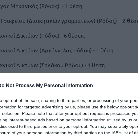
γος Μηχανικός (Ρόδος) - 1 θέση
 Γραφείου (Διοικητικών γραμματέων) (Ρόδος) - 2 θέσε
νικοί Δικτύων (Ρόδος) - 6 θέσεις
χνικοί Δικτύων (Αρχάγγελος Ρόδου) - 1 θέση
χνικοί Δικτύων (Σαλάκου Ρόδου) - 1 θέση
γος Μηχανικός (Κάρπαθος) - 1 θέση
Do Not Process My Personal Information
 Γραφείου (Διοικητικών γραμματέων) (Κάρπαθος) - 1
to opt-out of the sale, sharing to third parties, or processing of your per
formation for targeted advertising by us, please use the below opt-out s
νικοί Δικτύων (Κάρπαθος) - 4 θέσεις
r selection. Please note that after your opt-out request is processed y
eing interest-based ads based on personal information utilized by us or
νικοί Δικτύων (Κάσος) - 1 θέση
disclosed to third parties prior to your opt-out. You may separately opt-
losure of your personal information by third parties on the IAB’s list of