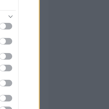
 σας
στών σε 2