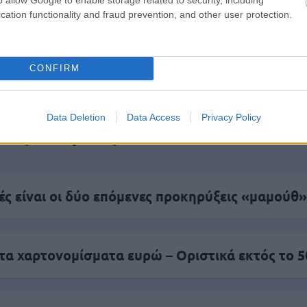
cation functionality and fraud prevention, and other user protection.
πρώτος όλες τις σημαντικές ειδήσεις.
 το proson.gr στα αποτελέσματα αναζήτησης τη
CONFIRM
Data Deletion
Data Access
Privacy Policy
είς Ειδήσεις
ς είναι οι δύο επόμενες προκηρύξεις «μαμούθ»
τα χαρτονομίσματα ευρώ – Οριστικά εκτός το 