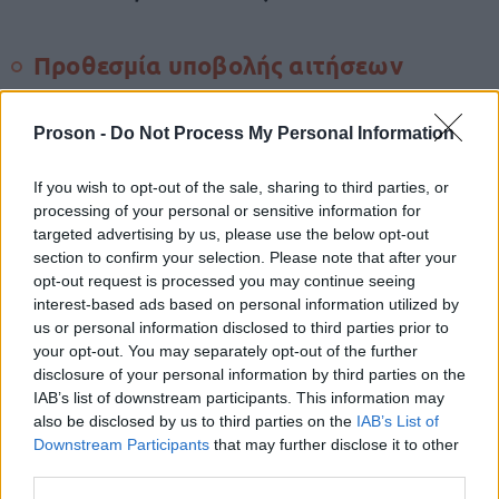
Προθεσμία υποβολής αιτήσεων
Οι αιτήσεις «ανοίγουν» αύριο, Πέμπτη 14
Proson -
Do Not Process My Personal Information
κλείνουν» το Σάββατο
Δεκεμβρίου, ενώ «
23 Δεκεμβρίου 2023.
If you wish to opt-out of the sale, sharing to third parties, or
processing of your personal or sensitive information for
targeted advertising by us, please use the below opt-out
Η προκήρυξη
section to confirm your selection. Please note that after your
opt-out request is processed you may continue seeing
interest-based ads based on personal information utilized by
Επιμέλεια: Νάντια Βαβουράκη
us or personal information disclosed to third parties prior to
your opt-out. You may separately opt-out of the further
disclosure of your personal information by third parties on the
IAB’s list of downstream participants. This information may
ΑΣΕΠ: Πιστοποίηση Αγγλικών σε
also be disclosed by us to third parties on the
IAB’s List of
μόνο 2 ημέρες στα χέρια σας
Downstream Participants
that may further disclose it to other
third parties.