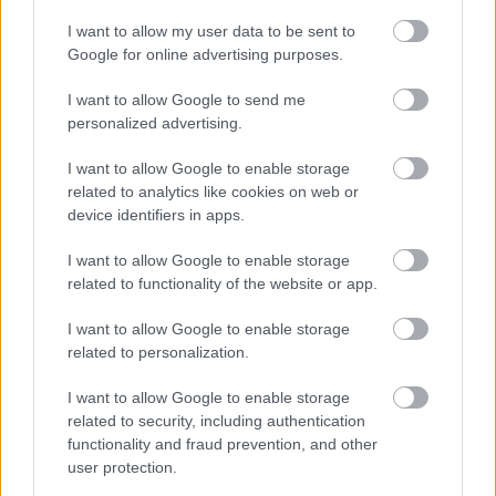
Δημοφιλείς Ειδήσεις
I want to allow my user data to be sent to
Google for online advertising purposes.
I want to allow Google to send me
ΑΣΕΠ: Αυτές είναι οι δύο επόμενες
personalized advertising.
προκηρύξεις «μαμούθ» (με μόρια)
I want to allow Google to enable storage
related to analytics like cookies on web or
device identifiers in apps.
ΑΣΕΠ: Νέος γραπτός διαγωνισμός -
I want to allow Google to enable storage
Μόνιμοι στο υπουργείο Εξωτερικών
related to functionality of the website or app.
I want to allow Google to enable storage
related to personalization.
ΔΥΠΑ: 1.000 προσλήψεις με μισθό έως
1.250€ - Πού θα κάνετε αίτηση
I want to allow Google to enable storage
related to security, including authentication
functionality and fraud prevention, and other
user protection.
Κατώτατος μισθός: Σενάριο για