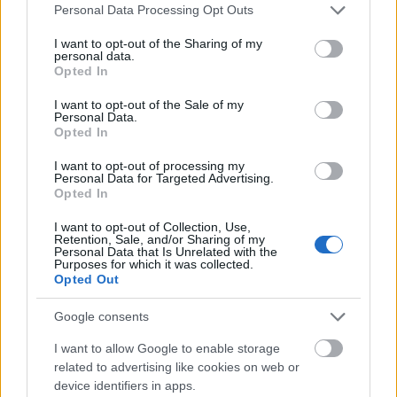
Please note that this website/app uses one or more Google
Personal Data Processing Opt Outs
services and may gather and store information including but
not limited to your visit or usage behaviour. You may click to
I want to opt-out of the Sharing of my
personal data.
grant or deny consent to Google and its third-party tags to
Opted In
use your data for below specified purposes in below Google
ΑΣΕΠ: Εξ αποστάσεως η πιο Εύκολη
consent section.
I want to opt-out of the Sale of my
Πιστοποίηση Υπολογιστών σε 2
Personal Data.
μέρες
Opted In
I want to opt-out of processing my
Personal Data for Targeted Advertising.
Opted In
I want to opt-out of Collection, Use,
Μάθε πρώτος όλες τις σημαντικές
Retention, Sale, and/or Sharing of my
Personal Data that Is Unrelated with the
ειδήσεις.
Purposes for which it was collected.
Opted Out
Βάλε το proson.gr στα αποτελέσματα
αναζήτησης της Google
Google consents
I want to allow Google to enable storage
related to advertising like cookies on web or
device identifiers in apps.