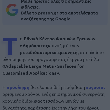
Μάθε πρώτος όλες τις σημαντικές
ειδήσεις.
Βάλε το proson.gr στα αποτελέσματα
αναζήτησης της Google
Τ
Εθνικό Κέντρο Φυσικών Ερευνών
ο
«Δημόκριτος»
αναζητά έναν
μεταδιδακτορικό ερευνητή
, στο πλαίσιο
υλοποίησης του προγράμματος / έργου με τίτλο
«Adaptable Large Meta - Surfaces for
Customised Applications»
.
πρόσληψη
εργασίας
Η
θα υλοποιηθεί με σύμβαση
ορισμένου χρόνου ενός επιστημονικού συνεργάτη,
χρονικής διάρκειας τεσσάρων μηνών με
δυνατότητα παράτασης έως την λήξη του έργου.