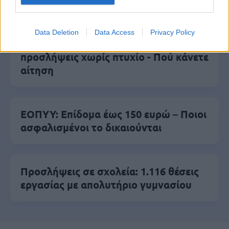
Data Deletion
Data Access
Privacy Policy
Σωφρονιστικά καταστήματα: 416
προσλήψεις χωρίς πτυχίο - Πού κάνετε
αίτηση
ΕΟΠΥΥ: Επίδομα έως 150 ευρώ – Ποιοι
ασφαλισμένοι το δικαιούνται
Προσλήψεις σε σχολεία: 1.116 θέσεις
εργασίας με απολυτήριο γυμνασίου