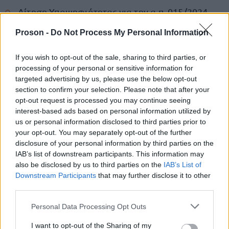
Αίτηση Υποψηφιότητας για την α.π. 015/2024-
169 Πρόσκληση εκδήλωσης ενδιαφέροντος,
Proson -
Do Not Process My Personal Information
στην ηλεκτρονική διεύθυνση του Τμήματος
Γραμματείας του ΕΚΕΦΕ «Δημόκριτος»:
If you wish to opt-out of the sale, sharing to third parties, or
dd.protokol@admin.demokritos.gr
processing of your personal or sensitive information for
targeted advertising by us, please use the below opt-out
section to confirm your selection. Please note that after your
Για την επιβεβαίωση της υποβολής των αιτήσεων,
opt-out request is processed you may continue seeing
interest-based ads based on personal information utilized by
e-mail
οι ενδιαφερόμενοι θα λαμβάνουν σχετικό
us or personal information disclosed to third parties prior to
Τμήμα Γραμματείας
ΕΚΕΦΕ
από το
του
your opt-out. You may separately opt-out of the further
«Δημόκριτος»
.
disclosure of your personal information by third parties on the
IAB’s list of downstream participants. This information may
also be disclosed by us to third parties on the
IAB’s List of
Η παρούσα προκήρυξη, καθώς και η αίτηση – η
Downstream Participants
that may further disclose it to other
υποβολή της είναι υποχρεωτική – βρίσκονται
third parties.
αναρτημένες στην ιστοσελίδα του ΕΚΕΦΕ
Please note that this website/app uses one or more Google
Personal Data Processing Opt Outs
«Δημόκριτος».
services and may gather and store information including but
not limited to your visit or usage behaviour. You may click to
I want to opt-out of the Sharing of my