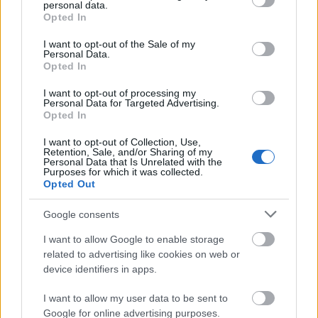
personal data.
grant or deny consent to Google and its third-party tags to
Opted In
Διαβάστε ολόκληρη την προκήρυξη των θέσεων
use your data for below specified purposes in below Google
ΕΔΩ
στον ακόλουθο ενεργό σύνδεσμο,
.
consent section.
I want to opt-out of the Sale of my
Personal Data.
Opted In
Επιμέλεια: Χρήστος Ψυχογυιός
I want to opt-out of processing my
Personal Data for Targeted Advertising.
Opted In
I want to opt-out of Collection, Use,
ΑΣΕΠ: Πιστοποίηση Αγγλικών σε
Retention, Sale, and/or Sharing of my
Personal Data that Is Unrelated with the
μόνο 2 ημέρες στα χέρια σας
Purposes for which it was collected.
Opted Out
Google consents
I want to allow Google to enable storage
related to advertising like cookies on web or
ΑΣΕΠ: Εξ αποστάσεως η πιο Εύκολη
device identifiers in apps.
Πιστοποίηση Υπολογιστών σε 2
I want to allow my user data to be sent to
μέρες
Google for online advertising purposes.