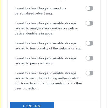
I want to allow Google to send me
personalized advertising.
I want to allow Google to enable storage
Μάθε πρώτος όλες τις σημαντικές
related to analytics like cookies on web or
ειδήσεις.
device identifiers in apps.
Βάλε το proson.gr στα αποτελέσματα
αναζήτησης της Google
I want to allow Google to enable storage
related to functionality of the website or app.
I want to allow Google to enable storage
related to personalization.
Δημοφιλείς Ειδήσεις
I want to allow Google to enable storage
related to security, including authentication
functionality and fraud prevention, and other
user protection.
Προσωπικός Βοηθός: Ανοίγουν οι
αιτήσεις στις 24 Αυγούστου – Τι
CONFIRM
αλλάζει στο πρόγραμμα