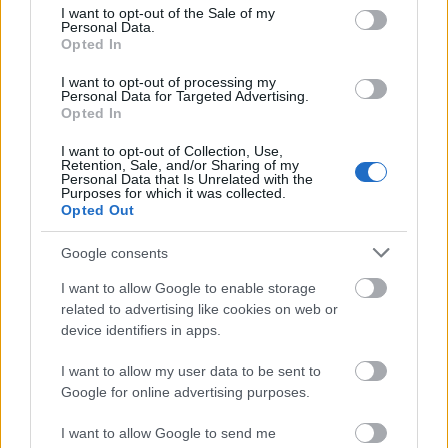
Μάθε πρώτος όλες τις σημαντικές
consent section.
I want to opt-out of the Sale of my
Personal Data.
ειδήσεις.
Opted In
Βάλε το proson.gr στα αποτελέσματα
αναζήτησης της Google
I want to opt-out of processing my
Personal Data for Targeted Advertising.
Opted In
I want to opt-out of Collection, Use,
Retention, Sale, and/or Sharing of my
Personal Data that Is Unrelated with the
Purposes for which it was collected.
Δημοφιλείς Ειδήσεις
Opted Out
Google consents
I want to allow Google to enable storage
Πυροσβεστική Σχολή: Νέος
related to advertising like cookies on web or
κανονισμός για δόκιμους – Τι αλλάζει
device identifiers in apps.
σε διαμονή, σίτιση και πρακτική
εκπαίδευση
I want to allow my user data to be sent to
Google for online advertising purposes.
I want to allow Google to send me