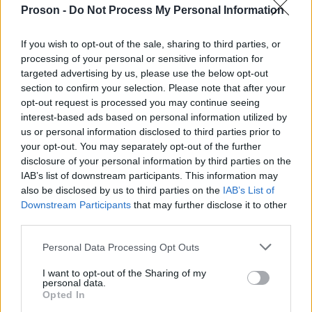
ΕΔΩ
Proson -
.
Do Not Process My Personal Information
If you wish to opt-out of the sale, sharing to third parties, or
processing of your personal or sensitive information for
targeted advertising by us, please use the below opt-out
ΑΣΕΠ: Πιστοποίηση Αγγλικών σε
section to confirm your selection. Please note that after your
μόνο 2 ημέρες στα χέρια σας
opt-out request is processed you may continue seeing
interest-based ads based on personal information utilized by
us or personal information disclosed to third parties prior to
your opt-out. You may separately opt-out of the further
disclosure of your personal information by third parties on the
IAB’s list of downstream participants. This information may
also be disclosed by us to third parties on the
IAB’s List of
ΑΣΕΠ: Εξ αποστάσεως η πιο Εύκολη
Downstream Participants
that may further disclose it to other
Πιστοποίηση Υπολογιστών σε 2
third parties.
μέρες
Please note that this website/app uses one or more Google
Personal Data Processing Opt Outs
services and may gather and store information including but
not limited to your visit or usage behaviour. You may click to
I want to opt-out of the Sharing of my
personal data.
grant or deny consent to Google and its third-party tags to
Opted In
use your data for below specified purposes in below Google