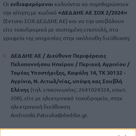
ενδιαφερόμενοι
Οι
καλούνται να συμπληρώσουν
«ΔΕΔΔΗΕ ΑΕ ΣΟΧ 2/2024»
την αίτηση με κωδικό
(Έντυπο ΣΟΧ ΔΕΔΔΗΕ ΑΕ) και να την υποβάλουν
είτε ταχυδρομικά με συστημένη επιστολή, στα
γραφεία της υπηρεσίας στην ακόλουθη διεύθυνση:
ΔΕΔΔΗΕ ΑΕ / Διεύθυνσ Περιφέρειας
Πελοποννήσου Ηπείρου / Περιοχή Αγρινίου /
Τομέας Υποστήριξης, Καψάλη 14, ΤΚ 30132 -
Αγρίνιο, Ν. Αιτωλ/νίας, υπόψη κας Σουβλή
Ελένης
(τηλ. επικοινωνίας: 2641024324, εσωτ.
208), είτε με ηλεκτρονικό ταχυδρομείο, στην
ηλεκτρονική διεύθυνση
Androniki.Patoulia@deddie.gr
.
Διαβάστε ολόκληρη την προκήρυξη των θέσεων,