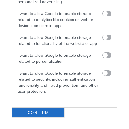
personalized advertising.
Σχολεία: 42 προσλήψεις καθαριστών
στον Δήμο Ηγουμενίτσας
I want to allow Google to enable storage
related to analytics like cookies on web or
device identifiers in apps.
ΑΣΕΠ: Οι τρεις επικρατέστεροι
I want to allow Google to enable storage
υποψήφιοι για την ΑΕΜΥ
related to functionality of the website or app.
I want to allow Google to enable storage
related to personalization.
Εθνική Σύνταξη 2026: Στα 446,87 ευρώ
I want to allow Google to enable storage
το πλήρες ποσό
related to security, including authentication
functionality and fraud prevention, and other
user protection.
Tags
CONFIRM
ΔΕΔΔΗΕ
Θέσεις εργασίας
Προσλήψεις