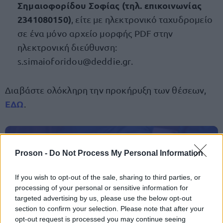
Σημαιοφορίδου Σοφίας (τηλ. επικοινωνίας
2341080150)
, είτε με ηλεκτρονικό ταχυδρομείο
σε ένα μόνο αρχείο μορφής PDF στην
ηλεκτρονική διεύθυνση:
s.simaioforidou@deddie.gr
.
Διαβάστε ολόκληρη την προκήρυξη των θέσεων,
ΕΔΩ
.
ΑΣΕΠ: Πιστοποίηση Αγγλικών σε
Proson -
Do Not Process My Personal Information
μόνο 2 ημέρες στα χέρια σας
If you wish to opt-out of the sale, sharing to third parties, or
processing of your personal or sensitive information for
targeted advertising by us, please use the below opt-out
section to confirm your selection. Please note that after your
opt-out request is processed you may continue seeing