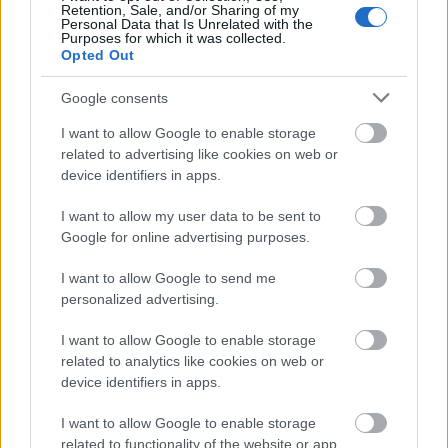
Retention, Sale, and/or Sharing of my
Personal Data that Is Unrelated with the
Ανοικτές 1.779 θέσεις εργασίας στο
Purposes for which it was collected.
Opted Out
Δημόσιο (χωρίς πτυχίο)
Google consents
I want to allow Google to enable storage
ΥΠΕΣ: Προγραμματισμός προσλήψεων
related to advertising like cookies on web or
2027 - Παρατείνεται το Β' Στάδιο
device identifiers in apps.
I want to allow my user data to be sent to
Google for online advertising purposes.
Προσλήψεις αναπληρωτών: Περίπου
I want to allow Google to send me
30.000 ονόματα στην α' φάση
personalized advertising.
I want to allow Google to enable storage
related to analytics like cookies on web or
Προσλήψεις στο Εθνικό Θέατρο για
device identifiers in apps.
απόφοιτους λυκείου - Τα απαραίτητα
I want to allow Google to enable storage
προσόντα
related to functionality of the website or app.