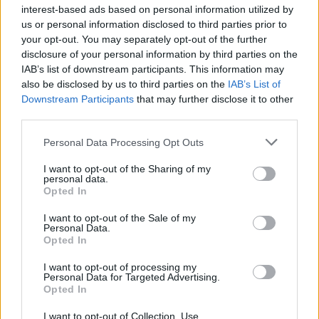
interest-based ads based on personal information utilized by
ΑΣΕΠ: Εξ αποστάσεως η πιο Εύκολη
us or personal information disclosed to third parties prior to
Πιστοποίηση Υπολογιστών σε 2
your opt-out. You may separately opt-out of the further
disclosure of your personal information by third parties on the
μέρες
IAB’s list of downstream participants. This information may
also be disclosed by us to third parties on the
IAB’s List of
Downstream Participants
that may further disclose it to other
third parties.
Please note that this website/app uses one or more Google
Μάθε πρώτος όλες τις σημαντικές
Personal Data Processing Opt Outs
services and may gather and store information including but
ειδήσεις.
not limited to your visit or usage behaviour. You may click to
I want to opt-out of the Sharing of my
Βάλε το proson.gr στα αποτελέσματα
personal data.
grant or deny consent to Google and its third-party tags to
Opted In
αναζήτησης της Google
use your data for below specified purposes in below Google
consent section.
I want to opt-out of the Sale of my
Personal Data.
Opted In
I want to opt-out of processing my
Δημοφιλείς Ειδήσεις
Personal Data for Targeted Advertising.
Opted In
I want to opt-out of Collection, Use,