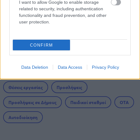
Ξεκίνησαν οι αιτήσεις
I want to allow Google to enable storage
related to security, including authentication
functionality and fraud prevention, and other
user protection.
ΥΠΕΣ: Προγραμματισμός προσλήψεων
2027 - Παρατείνεται το Β' Στάδιο
CONFIRM
Data Deletion
Data Access
Privacy Policy
Tags
Θέσεις εργασίας
Προσλήψεις
Προσλήψεις σε Δήμους
Παιδικοί σταθμοί
ΟΤΑ
Αυτοδιοίκηση