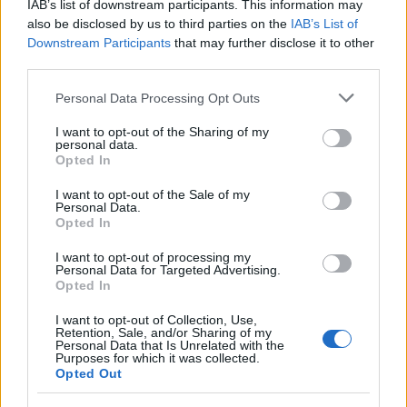
IAB’s list of downstream participants. This information may
also be disclosed by us to third parties on the
IAB’s List of
Downstream Participants
that may further disclose it to other
third parties.
ΑΣΕΠ: Εξ αποστάσεως η πιο Εύκολη
Please note that this website/app uses one or more Google
Personal Data Processing Opt Outs
Πιστοποίηση Υπολογιστών σε 2
services and may gather and store information including but
μέρες
not limited to your visit or usage behaviour. You may click to
I want to opt-out of the Sharing of my
personal data.
grant or deny consent to Google and its third-party tags to
Opted In
use your data for below specified purposes in below Google
consent section.
I want to opt-out of the Sale of my
Personal Data.
Opted In
Μάθε πρώτος όλες τις σημαντικές
I want to opt-out of processing my
ειδήσεις.
Personal Data for Targeted Advertising.
Βάλε το proson.gr στα αποτελέσματα
Opted In
αναζήτησης της Google
I want to opt-out of Collection, Use,
Retention, Sale, and/or Sharing of my
Personal Data that Is Unrelated with the
Purposes for which it was collected.
Opted Out