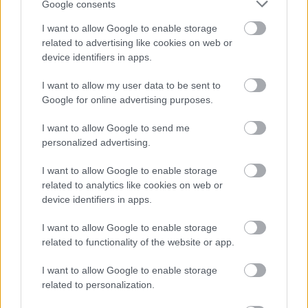
Δημοφιλείς Ειδήσεις
Google consents
I want to allow Google to enable storage
related to advertising like cookies on web or
device identifiers in apps.
Πυροσβεστική Σχολή: Νέος
κανονισμός για δόκιμους – Τι αλλάζει
I want to allow my user data to be sent to
Google for online advertising purposes.
σε διαμονή, σίτιση και πρακτική
εκπαίδευση
I want to allow Google to send me
personalized advertising.
I want to allow Google to enable storage
e-ΕΦΚΑ: Έως 846 ευρώ επιπλέον στη
related to analytics like cookies on web or
σύνταξη – Ποιοι δικαιούνται τα
device identifiers in apps.
χρήματα
I want to allow Google to enable storage
related to functionality of the website or app.
I want to allow Google to enable storage
ΔΥΠΑ: Ευκαιρία συνταξιοδότησης για
related to personalization.
8.000 ανέργους άνω των 55 ετών –