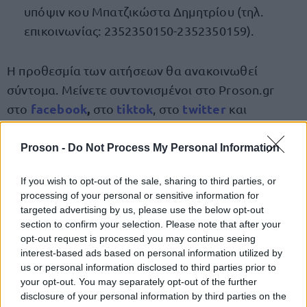
υπόψιν κου Μπατζικώστα Δημητρίου (τηλ.
επικοινωνίας: 2352350150-2352350159).
Η προθεσμία των αιτήσεων θα ανακοινωθεί
σύντομα. Μείνετε συντονισμένοι στο Proson.gr
facebook
,
tiktok
twitte
r
στο
στο
, στο
και
viber
στο
, ώστε να ενημερώνεστε πρώτοι για όλες
προσλήψεις σε δήμους
τις
.
Proson -
Do Not Process My Personal Information
If you wish to opt-out of the sale, sharing to third parties, or
Ολόκληρη η προκήρυξη
processing of your personal or sensitive information for
targeted advertising by us, please use the below opt-out
section to confirm your selection. Please note that after your
opt-out request is processed you may continue seeing
ΑΣΕΠ: Πιστοποίηση Αγγλικών σε
interest-based ads based on personal information utilized by
μόνο 2 ημέρες στα χέρια σας
us or personal information disclosed to third parties prior to
your opt-out. You may separately opt-out of the further
disclosure of your personal information by third parties on the