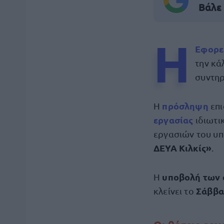
Βάλε
Η
Εφορε
την κά
συντηρ
πρόσληψη
Η
επι
εργασίας
ιδιωτι
εργασιών του υπ
ΔΕΥΑ Κιλκίς»
.
υποβολή των 
Η
Σάββα
κλείνει το