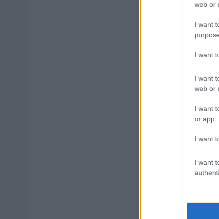
web or d
I want t
purpose
Δημοφιλ
I want 
I want t
Ανοικτές 1
web or d
I want t
or app.
Πυροσβεστι
I want t
διαμονή, σ
I want t
authenti
ΔΥΠΑ: Ευκ
ετών – Ξεκ