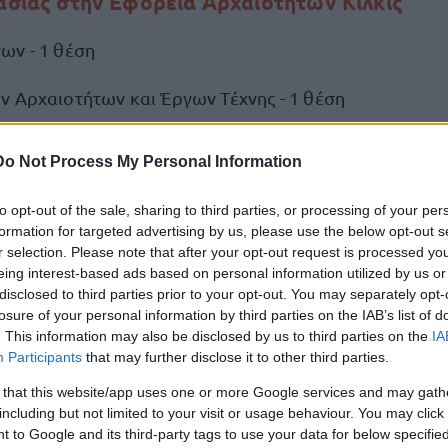
γασίας στην Εφορεία Αρχαιοτήτων Κιλκίς
ων - 1 θέση
ν Αρχαιοτήτων και Έργων Τέχνης - 1 θέση
ν αιτήσεων συμμετοχής
Do Not Process My Personal Information
to opt-out of the sale, sharing to third parties, or processing of your per
νοι
αίτηση
καλούνται να συμπληρώσουν την
και να τ
formation for targeted advertising by us, please use the below opt-out s
καιολογητικά, με ηλεκτρονικό τρόπο, μέσω μηνύματος
r selection. Please note that after your opt-out request is processed y
διεύθυνση
efakil@culture.gr
τη
(τηλ. επικοινωνίας: 
eing interest-based ads based on personal information utilized by us or
disclosed to third parties prior to your opt-out. You may separately opt-
10 ημερολο
τσίδης), εντός αποκλειστικής προθεσμίας
losure of your personal information by third parties on the IAB’s list of
 την επομένη της καταχώρισης στο διαδικτυακό κόμβο 
. This information may also be disclosed by us to third parties on the
IA
γεια
ΥΠΠΟΑ
και του
και της ανάρτησης της ανακοίνω
Participants
that may further disclose it to other third parties.
από 23 Ιανουαρίου 2025 έως 1 Φεβρου
ης υπηρεσίας
 that this website/app uses one or more Google services and may gath
including but not limited to your visit or usage behaviour. You may click 
 to Google and its third-party tags to use your data for below specifi
ΕΔΩ
ηρη την προκήρυξη,
.