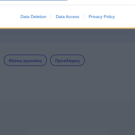
γραμματισμός προσλήψεων 2027 - Παρατείνεται
Data Deletion
Data Access
Privacy Policy
Θέσεις εργασίας
Προσλήψεις