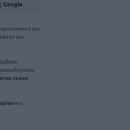
ς Google
 προσωπικού για
ολόγο και
σύμβαση
 αρχαιολογικών
ητας νερού
αρίου
και