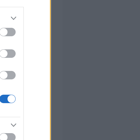
 σας
στών σε 2
ς Google