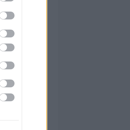
ο)
αλλάζει σε
 των 55