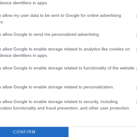
evice identifiers in apps.
o allow my user data to be sent to Google for online advertising
s.
είς Ειδήσεις
to allow Google to send me personalized advertising.
o allow Google to enable storage related to analytics like cookies on
.779 θέσεις εργασίας στο Δημόσιο (χωρίς πτυχί
evice identifiers in apps.
o allow Google to enable storage related to functionality of the website
κή Σχολή: Νέος κανονισμός για δόκιμους – Τι 
o allow Google to enable storage related to personalization.
ίτιση και πρακτική εκπαίδευση
o allow Google to enable storage related to security, including
cation functionality and fraud prevention, and other user protection.
αιρία συνταξιοδότησης για 8.000 ανέργους άνω
ίνησαν οι αιτήσεις
CONFIRM