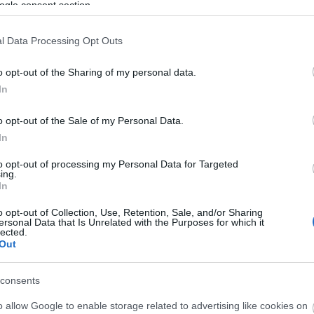
ogle consent section.
l Data Processing Opt Outs
τοποίηση Αγγλικών σε μόνο 2 ημέρες στα χέρια
o opt-out of the Sharing of my personal data.
In
o opt-out of the Sale of my Personal Data.
In
αποστάσεως η πιο Εύκολη Πιστοποίηση Υπολογι
to opt-out of processing my Personal Data for Targeted
ing.
In
o opt-out of Collection, Use, Retention, Sale, and/or Sharing
ersonal Data that Is Unrelated with the Purposes for which it
lected.
Out
πρώτος όλες τις σημαντικές ειδήσεις.
consents
 το proson.gr στα αποτελέσματα αναζήτησης τη
o allow Google to enable storage related to advertising like cookies on