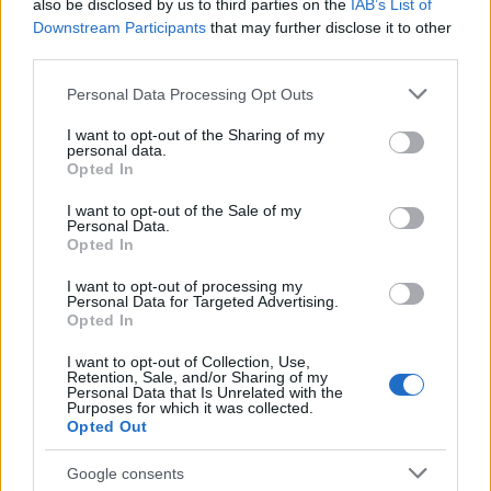
also be disclosed by us to third parties on the
IAB’s List of
ΑΣΕΠ: Πιστοποίηση Αγγλικών σε
Downstream Participants
that may further disclose it to other
μόνο 2 ημέρες στα χέρια σας
third parties.
Please note that this website/app uses one or more Google
Personal Data Processing Opt Outs
services and may gather and store information including but
not limited to your visit or usage behaviour. You may click to
I want to opt-out of the Sharing of my
personal data.
grant or deny consent to Google and its third-party tags to
Opted In
use your data for below specified purposes in below Google
consent section.
ΑΣΕΠ: Εξ αποστάσεως η πιο Εύκολη
I want to opt-out of the Sale of my
Personal Data.
Πιστοποίηση Υπολογιστών σε 2
Opted In
μέρες
I want to opt-out of processing my
Personal Data for Targeted Advertising.
Opted In
I want to opt-out of Collection, Use,
Retention, Sale, and/or Sharing of my
Personal Data that Is Unrelated with the
Μάθε πρώτος όλες τις σημαντικές
Purposes for which it was collected.
ειδήσεις.
Opted Out
Βάλε το proson.gr στα αποτελέσματα
Google consents
αναζήτησης της Google