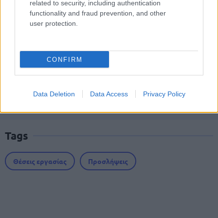
Δημόσιο - Στις 1.102 οι αιτήσεις
related to security, including authentication
functionality and fraud prevention, and other
(στατιστικά)
user protection.
ΑΣΕΠ - Προσλήψεις αναπληρωτών:
CONFIRM
Βγαίνουν τα προσωρινά αποτελέσματα
(1ΓΕ και 2ΓΕ/2026)
Data Deletion
Data Access
Privacy Policy
Tags
Θέσεις εργασίας
Προσλήψεις