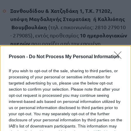
Ξανθουδίδου & Χατζηδάκη 1, Τ.Κ. 71202,
υπόψη Μαγδαληνής Σταματάκη ή Καλλιόπης
Βουμβουλάκη
(τηλ. επικοινωνίας: 2810 279010
10 ημερολογιακών
- 279085), εντός προθεσμίας
ημερών
που αρχίζει από την επομένη
της καταχώρισης στο διαδικτυακό κόμβο
Proson -
Do Not Process My Personal Information
Διαύγεια
(ιστοσελίδα) της εφαρμογής
και του
ΥΠΠΟ
και της ανάρτησης της ανακοίνωσης στον
If you wish to opt-out of the sale, sharing to third parties, or
υπηρεσίας από 5
πίνακα ανακοινώσεων της
processing of your personal or sensitive information for
targeted advertising by us, please use the below opt-out
Μαρτίου 2025 έως 14 Μαρτίου 2025
.
section to confirm your selection. Please note that after your
opt-out request is processed you may continue seeing
Διαβάστε ολόκληρη την προκήρυξη των θέσεων,
interest-based ads based on personal information utilized by
us or personal information disclosed to third parties prior to
ΕΔΩ
.
your opt-out. You may separately opt-out of the further
disclosure of your personal information by third parties on the
IAB’s list of downstream participants. This information may